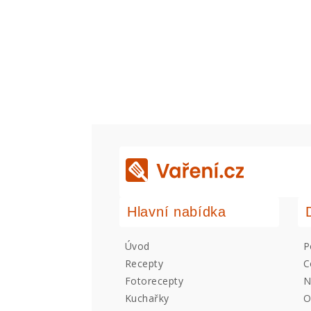
Hlavní nabídka
Úvod
P
Recepty
C
Fotorecepty
N
Kuchařky
O