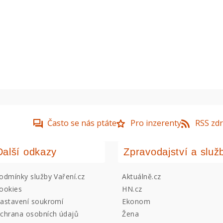
Často se nás ptáte
Pro inzerenty
RSS zdr
Další odkazy
Zpravodajství a služ
odmínky služby Vaření.cz
Aktuálně.cz
ookies
HN.cz
astavení soukromí
Ekonom
chrana osobních údajů
Žena