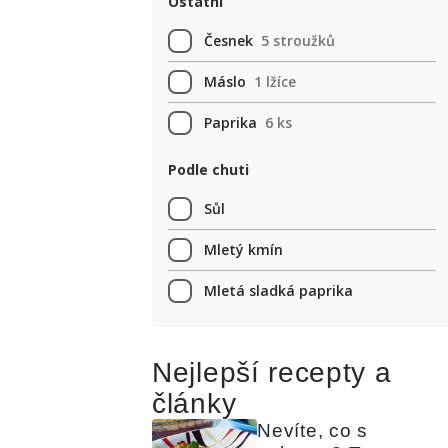
Ostatní
Česnek
5 stroužků
Máslo
1 lžíce
Paprika
6 ks
Podle chuti
Sůl
Mletý kmín
Mletá sladká paprika
Nejlepší recepty a
články
Nevíte, co s 