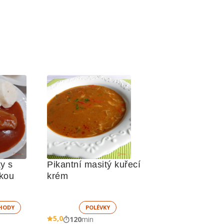
y s 
Pikantní masitý kuřecí 
kou
krém    
HODY
POLÉVKY
5,0
120
min