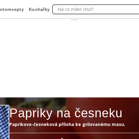
Na co máte chuť?
otorecepty
Kuchařky
Reklama
Papriky na česneku
Paprikovo-česneková příloha ke grilovanému masu.