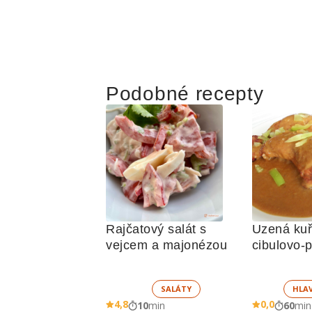
Podobné recepty
Rajčatový salát s 
Uzená kuře
vejcem a majonézou
cibulovo-p
omáčkou
SALÁTY
HLA
4,8
0,0
10
min
60
min