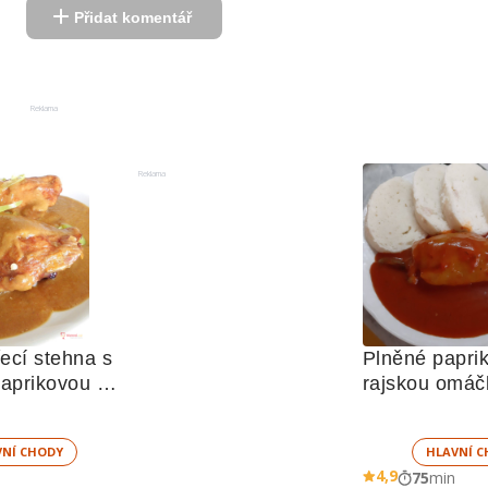
Přidat komentář
Reklama
Reklama
cí stehna s 
Plněné paprik
aprikovou 
rajskou omáč
VNÍ CHODY
HLAVNÍ C
4,9
75
min