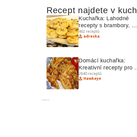
Recept najdete v kuc
Kuchařka: Lahodné 
recepty s brambory, 
462
receptů
sýrem a těstovinami
adreska
Domácí kuchařka: 
Kreativní recepty pro 
2840
receptů
každý den
Hawkeye
Reklama