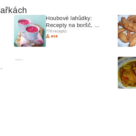
hařkách
Houbové lahůdky: 
Recepty na boršč, 
776
receptů
houbové polévky a další!
asa
Reklama