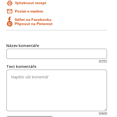
Vytisknout recept
Poslat e-mailem
Sdílet na Facebooku
Připnout na Pinterest
Název komentáře
0/255
Text komentáře
0/600