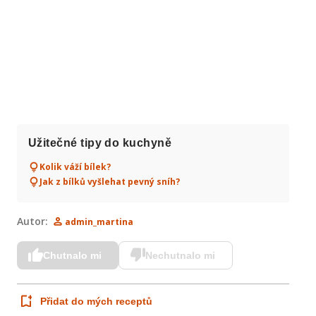
Užitečné tipy do kuchyně
Kolik váží bílek?
Jak z bílků vyšlehat pevný sníh?
Autor:
admin_martina
Chutnalo mi
Nechutnalo mi
Přidat do mých receptů