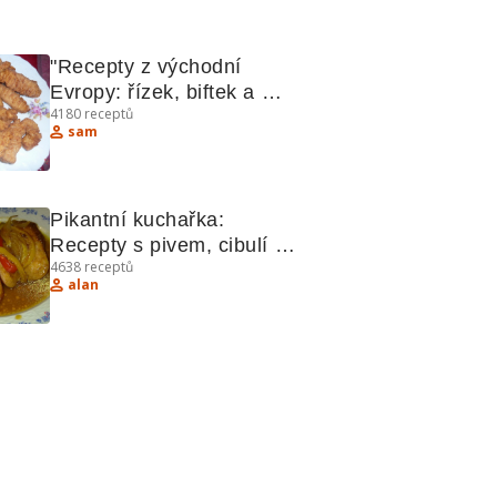
"Recepty z východní 
Evropy: řízek, biftek a 
4180
receptů
další lahůdky"
sam
Pikantní kuchařka: 
Recepty s pivem, cibulí a 
4638
receptů
tvarohem
alan