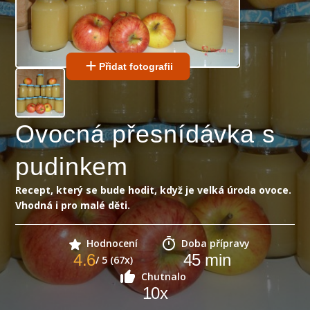
Přidat fotografii
Ovocná přesnídávka s
pudinkem
Recept, který se bude hodit, když je velká úroda ovoce.
Vhodná i pro malé děti.
Hodnocení
Doba přípravy
4.6
45
min
/ 5 (67x)
Chutnalo
10
x