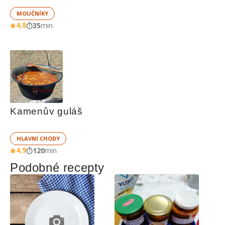
MOUČNÍKY
4,8
35
min
Kamenův guláš
HLAVNÍ CHODY
4,9
120
min
Podobné recepty