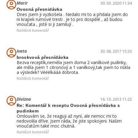
Marir
30. 03. 2020 11:34
Ovocná přesnidávka
Dnes jsem ji vyzkošela . Nedalo mi to a přidala jsem do
ni krapek rumové tresti . Je to pro dospělé , až budou
vnoučata , jistě si ji zamilují .
Nahlásit komentář
Iveta
30. 06. 2017 15:33
broskvová přesnídávka
Bezva receptík,neměla jsem doma 2 vanilkové pudinky,
ale měla jsem 1 citronový a 1 vanilkový,tak jsem to riskla
a výsledek? Vééélkááá dobrota.
Nahlásit komentář
Divizna
16. 10. 2013 11:22
Re: Komentář k receptu Ovocná přesnídávka s
pudinkem
Omlouvám se, že reaguji až nyní, ale nemoc mi to
nedovolila dříve. Jsem ráda, že jste spokojeni. Našim
vnoučatům také moc chutná.
Nahlásit komentář