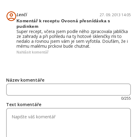
Lenčí
27. 09. 2013 14:05
Komentář k receptu Ovocná přesnídávka s
pudinkem
Super recept, včera jsem podle něho zpracovala jablíčka
ze zahrady a při pohledu na ty hotové skleničky mi to
nedalo a rovnou jsem vám je sem vyfotila. Doufám, že i
mému malému prckovi bude chutnat.
Nahlásit komentář
Název komentáře
0/255
Text komentáře