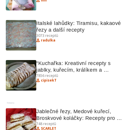
mh
Italské lahůdky: Tiramisu, kakaové 
řezy a další recepty
3073
receptů
radulka
"Kuchařka: Kreativní recepty s 
jablky, kuřecím, králíkem a 
7856
receptů
bochánky"
cipisekT
Reklama
Jablečné řezy, Medové kuřecí, 
Broskvové koláčky: Recepty pro 
748
receptů
sladké i slané chvíle
SCARLET