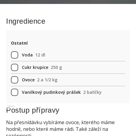
Ingredience
Ostatní
Voda
12 dl
Cukr krupice
250 g
Ovoce
2 a 1/2 kg
Vanilkový pudinkový prášek
2 balíčky
Reklama
Postup přípravy
Na přesnídávku vybíráme ovoce, kterého máme
hodně, nebo které máme rádi. Také záleží na
sezónnosti.