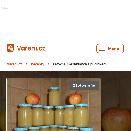
Reklama
Vaření.cz
Recepty
Ovocná přesnídávka s pudinkem
2 fotografie