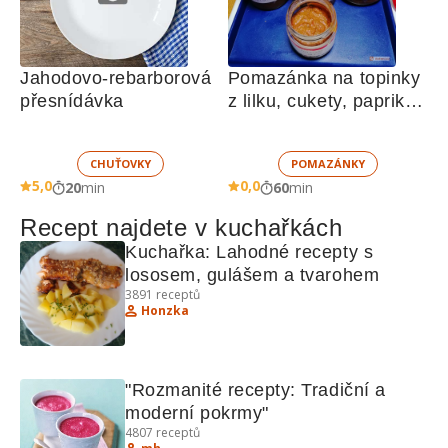
Jahodovo-rebarborová 
Pomazánka na topinky 
přesnídávka
z lilku, cukety, paprik, 
sušených rajčat a 
žampionů
CHUŤOVKY
POMAZÁNKY
5,0
0,0
20
min
60
min
Recept najdete v kuchařkách
Kuchařka: Lahodné recepty s 
lososem, gulášem a tvarohem
3891
receptů
Honzka
"Rozmanité recepty: Tradiční a 
moderní pokrmy"
4807
receptů