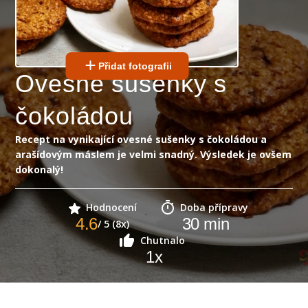
Přidat fotografii
Ovesné sušenky s
čokoládou
Recept na vynikající ovesné sušenky s čokoládou a
arašídovým máslem je velmi snadný. Výsledek je ovšem
dokonalý!
Hodnocení
Doba přípravy
4.6
30
min
/ 5 (8x)
Chutnalo
1
x