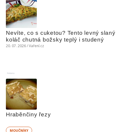
Nevíte, co s cuketou? Tento levný slaný 
koláč chutná božsky teplý i studený
20. 07. 2026 / Vaření.cz
Reklama
Hraběnčiny řezy
MOUČNÍKY