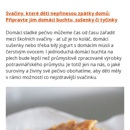
Svačiny, které děti nepřinesou zpátky domů:
Připravte jim domácí buchtu, sušenky či tyčinky
Domácí sladké pečivo můžeme čas od času zařadit
mezi školních svačiny - ať už je to koláč, domácí
sušenky nebo třeba bílý jogurt s domácím müsli a
čerstvým ovocem. I jednoduchá domácí buchta na
plech bude lepší než průmyslově zpracované výrobky
potravinářského průmyslu. Je totiž jen na nás, o jaké
suroviny a živiny své pečivo obohatíme, aby děti měly
v rámci možností co nejzdravější svačinku.