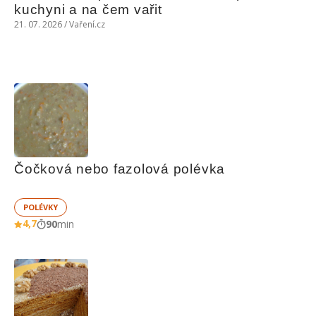
kuchyni a na čem vařit
21. 07. 2026 / Vaření.cz
Čočková nebo fazolová polévka
POLÉVKY
4,7
90
min