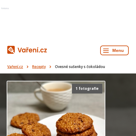
Reklama
Vaření.cz
Recepty
Ovesné sušenky s čokoládou
1 fotografie