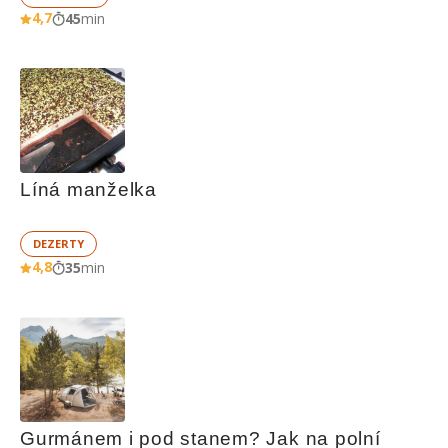
4,7
45
min
Líná manželka
DEZERTY
4,8
35
min
Gurmánem i pod stanem? Jak na polní 