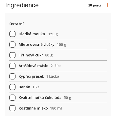
Ingredience
Ostatní
Hladká mouka
150 g
Mleté ovesné vločky
100 g
Třtinový cukr
80 g
Arašídové máslo
2 lžíce
Kypřicí prášek
1 lžička
Banán
1 ks
Kvalitní hořká čokoláda
50 g
Rostlinné mléko
180 ml