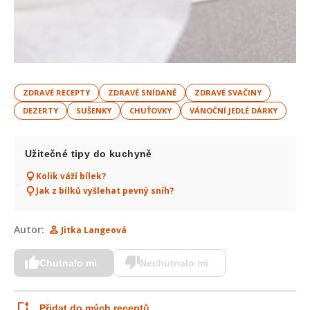
ZDRAVÉ RECEPTY
ZDRAVÉ SNÍDANĚ
ZDRAVÉ SVAČINY
DEZERTY
SUŠENKY
CHUŤOVKY
VÁNOČNÍ JEDLÉ DÁRKY
Užitečné tipy do kuchyně
Kolik váží bílek?
Jak z bílků vyšlehat pevný sníh?
Autor:
Jitka Langeová
Chutnalo mi
Nechutnalo mi
Přidat do mých receptů