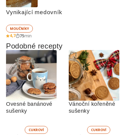
Vynikající medovník
MOUČNÍKY
4,7
75
min
Podobné recepty
Ovesné banánové 
Vánoční kořeněné 
sušenky
sušenky
CUKROVÍ
CUKROVÍ