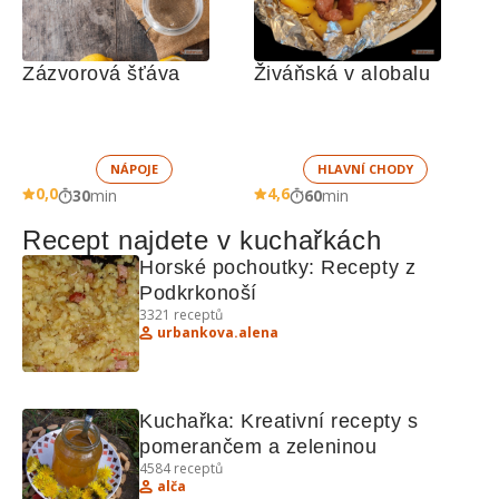
Zázvorová šťáva
Živáňská v alobalu
NÁPOJE
HLAVNÍ CHODY
0,0
4,6
30
min
60
min
Recept najdete v kuchařkách
Horské pochoutky: Recepty z 
Podkrkonoší
3321
receptů
urbankova.alena
Kuchařka: Kreativní recepty s 
pomerančem a zeleninou
4584
receptů
alča