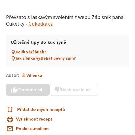
Převzato s laskavým svolením z webu Zápisník pana
Cuketky -
Cuketka.cz
Užitečné tipy do kuchyně
Kolik váží bílek?
Jak z bílků vyšlehat pevný sníh?
Autor:
Vilienka
Chutnalo mi
Nechutnalo mi
Přidat do mých receptů
Vytisknout recept
Poslat e-mailem