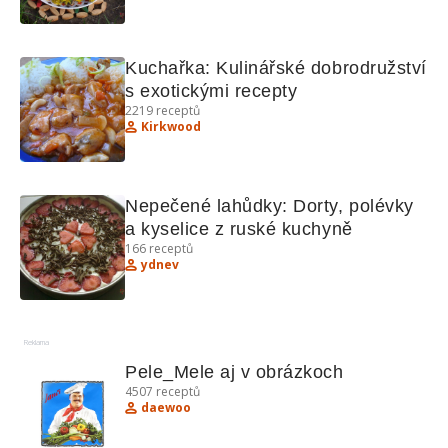
Kuchařka: Kulinářské dobrodružství 
s exotickými recepty
2219
receptů
Kirkwood
Nepečené lahůdky: Dorty, polévky 
a kyselice z ruské kuchyně
166
receptů
ydnev
Reklama
Pele_Mele aj v obrázkoch
4507
receptů
daewoo