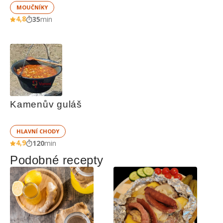
MOUČNÍKY
4,8
35
min
Kamenův guláš
HLAVNÍ CHODY
4,9
120
min
Podobné recepty