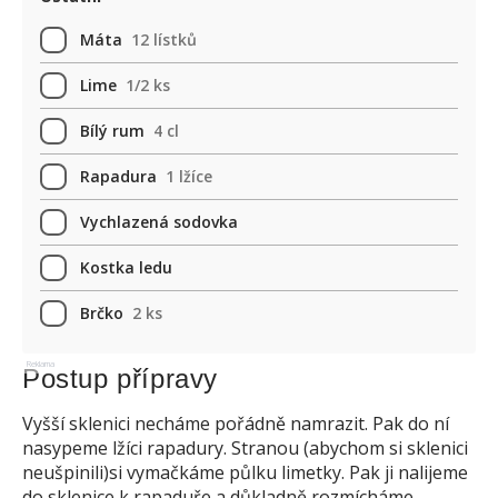
Máta
12 lístků
Lime
1/2 ks
Bílý rum
4 cl
Rapadura
1 lžíce
Vychlazená sodovka
Kostka ledu
Brčko
2 ks
Reklama
Postup přípravy
Vyšší sklenici necháme pořádně namrazit. Pak do ní
nasypeme lžíci rapadury. Stranou (abychom si sklenici
neušpinili)si vymačkáme půlku limetky. Pak ji nalijeme
do sklenice k rapaduře a důkladně rozmícháme