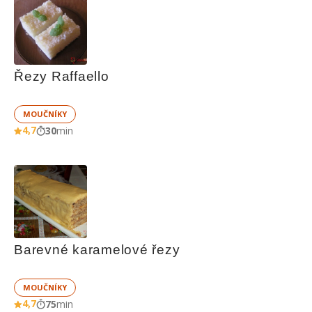
Řezy Raffaello
MOUČNÍKY
4,7
30
min
Barevné karamelové řezy
MOUČNÍKY
4,7
75
min