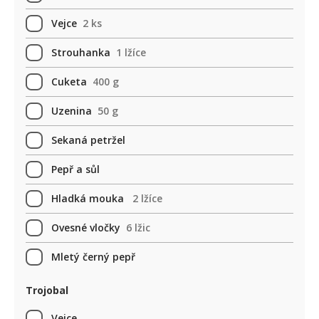
Vejce
2 ks
Strouhanka
1 lžíce
Cuketa
400 g
Uzenina
50 g
Sekaná petržel
Pepř a sůl
Hladká mouka
2 lžíce
Ovesné vločky
6 lžic
Mletý černý pepř
Trojobal
Vejce