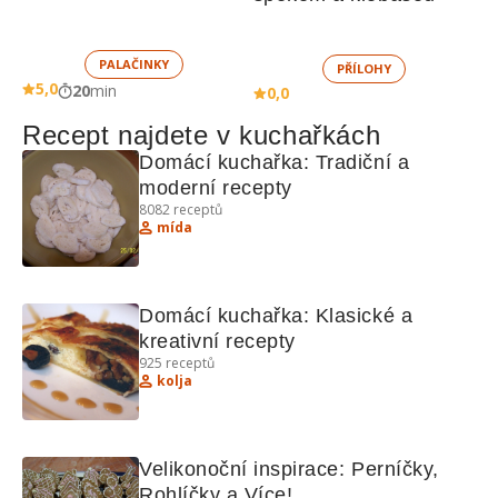
PALAČINKY
PŘÍLOHY
5,0
20
min
0,0
Recept najdete v kuchařkách
Domácí kuchařka: Tradiční a 
moderní recepty
8082
receptů
mída
Domácí kuchařka: Klasické a 
kreativní recepty
925
receptů
kolja
Velikonoční inspirace: Perníčky, 
Rohlíčky a Více!