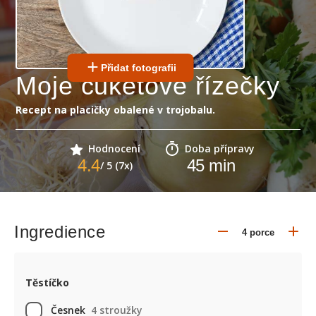
Přidat fotografii
Moje cuketové řízečky
Recept na placičky obalené v trojobalu.
Hodnocení
Doba přípravy
4.4
45
min
/ 5 (7x)
Ingredience
Těstíčko
Česnek
4 stroužky