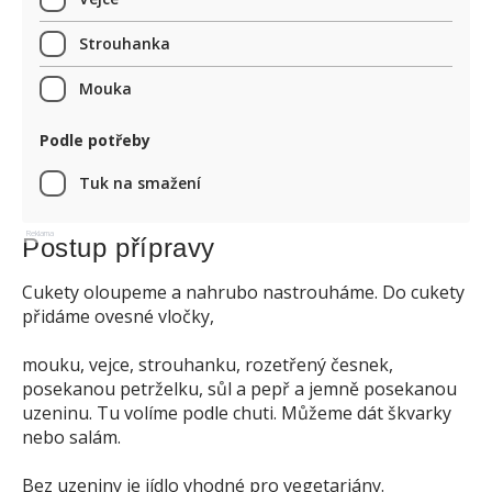
Strouhanka
Mouka
Podle potřeby
Tuk na smažení
Reklama
Postup přípravy
Cukety oloupeme a nahrubo nastrouháme. Do cukety
přidáme ovesné vločky,
mouku, vejce, strouhanku, rozetřený česnek,
posekanou petrželku, sůl a pepř a jemně posekanou
uzeninu. Tu volíme podle chuti. Můžeme dát škvarky
nebo salám.
Bez uzeniny je jídlo vhodné pro vegetariány.