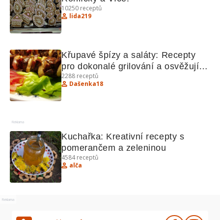
10250
receptů
lida219
Křupavé špízy a saláty: Recepty 
pro dokonalé grilování a osvěžující 
2288
receptů
saláty
Dašenka18
Reklama
Kuchařka: Kreativní recepty s 
pomerančem a zeleninou
4584
receptů
alča
Reklama