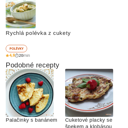
Rychlá polévka z cukety
POLÉVKY
4,8
20
min
Podobné recepty
Palačinky s banánem
Cuketové placky se 
špekem a klobásou