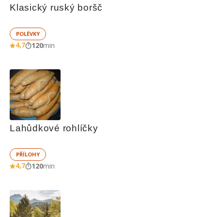
Klasický ruský boršč
POLÉVKY
4,7
120
min
Lahůdkové rohlíčky
PŘÍLOHY
4,7
120
min