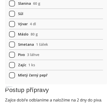
Slanina
60 g
Sůl
Vývar
4 dl
Máslo
80 g
Smetana
1 šálek
Pivo
3 láhve
Zajíc
1 ks
Mletý černý pepř
Reklama
Postup přípravy
Zajíce dobře odblaníme a naložíme na 2 dny do piva.