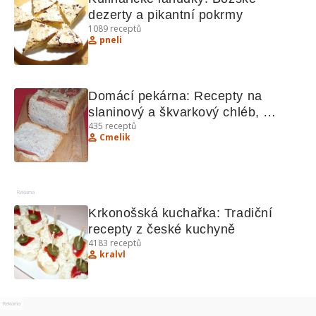
dezerty a pikantní pokrmy
1089
receptů
pneli
Domácí pekárna: Recepty na 
slaninový a škvarkový chléb, 
435
receptů
maďarský guláš a panenský špíz
Cmelik
Reklama
Krkonošská kuchařka: Tradiční 
recepty z české kuchyně
4183
receptů
kralvl
Reklama