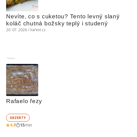
Nevíte, co s cuketou? Tento levný slaný 
koláč chutná božsky teplý i studený
20. 07. 2026 / Vaření.cz
Reklama
Rafaelo řezy
DEZERTY
4,8
15
min