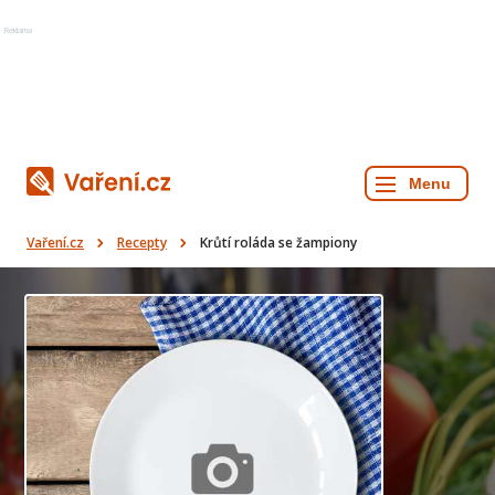
Reklama
Vaření.cz
Recepty
Krůtí roláda se žampiony