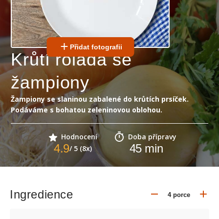
Přidat fotografii
Krůtí roláda se
žampiony
Žampiony se slaninou zabalené do krůtích prsíček.
Podáváme s bohatou zeleninovou oblohou.
Hodnocení
Doba přípravy
4.9
45
min
/ 5 (8x)
Ingredience