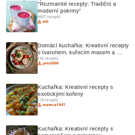
"Rozmanité recepty: Tradiční a 
moderní pokrmy"
4807
receptů
mh
Domácí kuchařka: Kreativní recepty 
s tvarohem, kuřecím masem a 
162
receptů
zeleninou
janul000
Kuchařka: Kreativní recepty s 
exotickými kořeny
178
receptů
mamca1947
Kuchařka: Kreativní recepty s 