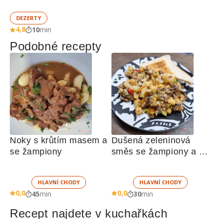
DEZERTY
4,8
10
min
Podobné recepty
Noky s krůtím masem a 
Dušená zeleninová 
se žampiony
směs se žampiony a 
cizrnou
HLAVNÍ CHODY
HLAVNÍ CHODY
0,0
0,0
45
min
30
min
Recept najdete v kuchařkách