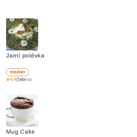
Jarní polévka
POLÉVKY
4,9
60
min
Mug Cake