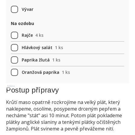
Vývar
Na ozdobu
Rajče
4 ks
Hlávkový salát
1 ks
Paprika žlutá
1 ks
Oranžová paprika
1 ks
Reklama
Postup přípravy
Krůtí maso opatrně rozkrojíme na velký plát, který
naklepeme, osolíme, posypeme drceným pepřem a
necháme "stát" asi 10 minut. Potom plát poklademe
plátky anglické slaniny a tenkými plátky očištěných
žampionů. Plát svineme a pevně převážeme nití.