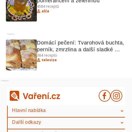
pomerančem a zeleninou
4584
receptů
alča
Reklama
Domácí pečení: Tvarohová buchta, 
perník, zmrzlina a další sladké 
384
receptů
poklady
televize
Reklama
Hlavní nabídka
Další odkazy