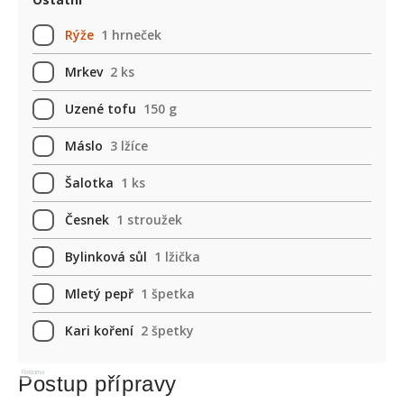
Rýže
1 hrneček
Mrkev
2 ks
Uzené tofu
150 g
Máslo
3 lžíce
Šalotka
1 ks
Česnek
1 stroužek
Bylinková sůl
1 lžička
Mletý pepř
1 špetka
Kari koření
2 špetky
Reklama
Postup přípravy