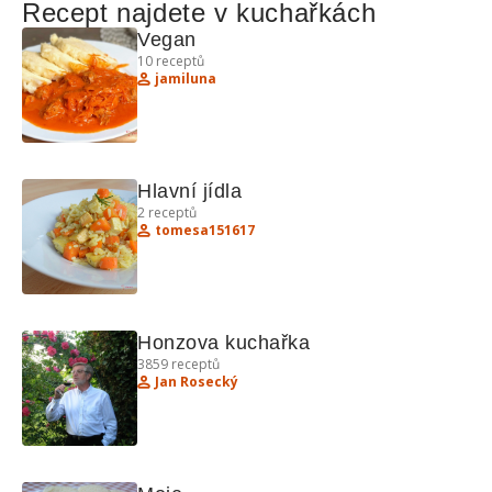
Recept najdete v kuchařkách
Vegan
10
receptů
jamiluna
Hlavní jídla
2
receptů
tomesa151617
Honzova kuchařka
3859
receptů
Jan Rosecký