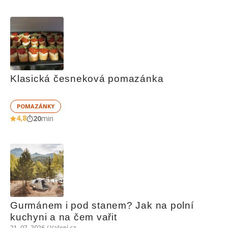
Klasická česneková pomazánka
POMAZÁNKY
4,8
20
min
Gurmánem i pod stanem? Jak na polní 
kuchyni a na čem vařit
21. 07. 2026 / Vaření.cz