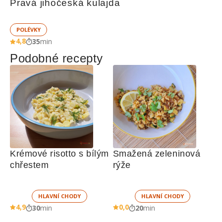
Pravá jihočeská kulajda
POLÉVKY
4,8
35
min
Podobné recepty
Krémové risotto s bílým 
Smažená zeleninová 
chřestem 
rýže
HLAVNÍ CHODY
HLAVNÍ CHODY
4,9
0,0
30
min
20
min