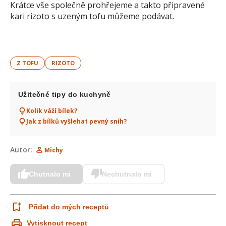
Krátce vše společně prohřejeme a takto připravené
kari rizoto s uzeným tofu můžeme podávat.
Z TOFU
RIZOTO
Užitečné tipy do kuchyně
Kolik váží bílek?
Jak z bílků vyšlehat pevný sníh?
Autor:
Michy
Chutnalo mi
Nechutnalo mi
Přidat do mých receptů
Vytisknout recept