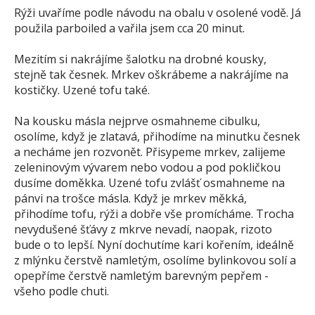
Rýži uvaříme podle návodu na obalu v osolené vodě. Já
použila parboiled a vařila jsem cca 20 minut.
Mezitím si nakrájíme šalotku na drobné kousky,
stejně tak česnek. Mrkev oškrábeme a nakrájíme na
kostičky. Uzené tofu také.
Na kousku másla nejprve osmahneme cibulku,
osolíme, když je zlatavá, přihodíme na minutku česnek
a necháme jen rozvonět. Přisypeme mrkev, zalijeme
zeleninovým vývarem nebo vodou a pod pokličkou
dusíme doměkka. Uzené tofu zvlášť osmahneme na
pánvi na trošce másla. Když je mrkev měkká,
přihodíme tofu, rýži a dobře vše promícháme. Trocha
nevydušené šťávy z mkrve nevadí, naopak, rizoto
bude o to lepší. Nyní dochutíme kari kořením, ideálně
z mlýnku čerstvě namletým, osolíme bylinkovou solí a
opepříme čerstvě namletým barevným pepřem -
všeho podle chuti.