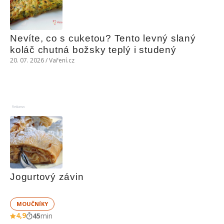
Nevíte, co s cuketou? Tento levný slaný 
koláč chutná božsky teplý i studený
20. 07. 2026 / Vaření.cz
Reklama
Jogurtový závin
MOUČNÍKY
4,9
45
min