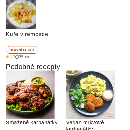
Kuře v remosce
HLAVNÍ CHODY
4,7
75
min
Podobné recepty
Smažené karbanátky
Vegan mrkvové 
karbanátky 