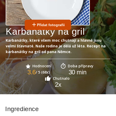
Přidat fotografii
Karbanátky na gril
Karbanátky, které všem moc chutnají a hlavně jsou
velmi šťavnaté. Naše rodina je dělá už léta. Recept na
karbanátky na gril od pana Němce.
Hodnocení
Doba přípravy
3.6
30
min
/ 5 (68x)
Chutnalo
2
x
Ingredience