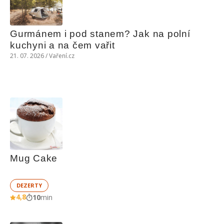
Gurmánem i pod stanem? Jak na polní 
kuchyni a na čem vařit
21. 07. 2026 / Vaření.cz
Mug Cake
DEZERTY
4,8
10
min