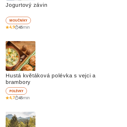
Jogurtový závin
MOUČNÍKY
4,9
45
min
Hustá květáková polévka s vejci a 
brambory
POLÉVKY
4,7
45
min