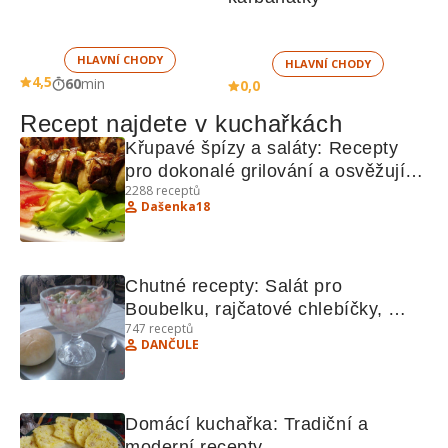
HLAVNÍ CHODY
HLAVNÍ CHODY
4,5
60
min
0,0
Recept najdete v kuchařkách
Křupavé špízy a saláty: Recepty 
pro dokonalé grilování a osvěžující 
2288
receptů
saláty
Dašenka18
Chutné recepty: Salát pro 
Boubelku, rajčatové chlebíčky, 
747
receptů
perníčky, chlebový dort, Eskymo 
DANČULE
řezy.
Domácí kuchařka: Tradiční a 
moderní recepty