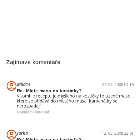
Zajímavé komentáře
Mila14
24. 05. 2008 01:16
Re: Mlete maso na kosticky?
V tomhle receptu je myšleno na kostičky to uzené maso,
které se přidává do mletého masa. Karbanátky se
nerozpadají.
Nahlásit komentář
Jarka
12. 05. 2008 22:01
Re: Mlete maso na kosticky?