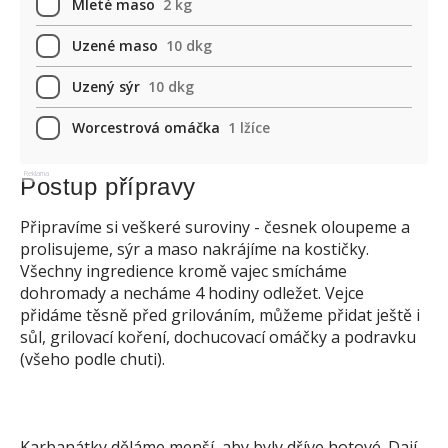
Mleté maso
2 kg
Uzené maso
10 dkg
Uzený sýr
10 dkg
Worcestrová omáčka
1 lžíce
Reklama
Postup přípravy
Připravíme si veškeré suroviny - česnek oloupeme a
prolisujeme, sýr a maso nakrájíme na kostičky.
Všechny ingredience kromě vajec smícháme
dohromady a necháme 4 hodiny odležet. Vejce
přidáme těsně před grilováním, můžeme přidat ještě i
sůl, grilovací koření, dochucovací omáčky a podravku
(všeho podle chuti).
Karbanátky děláme menší, aby byly dříve hotové. Dají