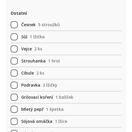
Ostatní
Česnek
5 stroužků
Sůl
1 lžička
Vejce
2 ks
Strouhanka
1 hrst
Cibule
2 ks
Podravka
2 lžičky
Grilovací koření
1 balíček
Mletý pepř
1 špetka
Sójová omáčka
1 lžíce