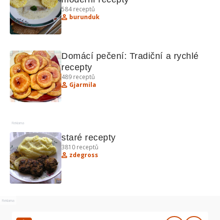
584
receptů
burunduk
Domácí pečení: Tradiční a rychlé 
recepty
489
receptů
Gjarmila
Reklama
staré recepty
3810
receptů
zdegross
Reklama