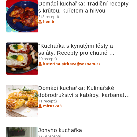
Domácí kuchařka: Tradiční recepty 
s krůtou, kuřetem a hlivou
243
receptů
hon.b
"Kuchařka s kynutými těsty a 
saláty: Recepty pro chutné 
29
receptů
obložené topinky a jogurtový závin"
katerina.pirkova@seznam.cz
Domácí kuchařka: Kulinářské 
dobrodružství s kabáby, karbanátky 
11
receptů
a pizzou
miruska3
Jonyho kuchařka
2739
receptů