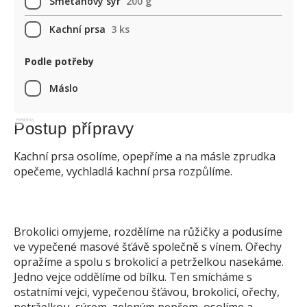
Smetanový sýr
200 g
Kachní prsa
3 ks
Podle potřeby
Máslo
Reklama
Postup přípravy
Kachní prsa osolíme, opepříme a na másle zprudka
opečeme, vychladlá kachní prsa rozpůlíme.
Brokolici omyjeme, rozdělíme na růžičky a podusíme
ve vypečené masové šťávě společně s vínem. Ořechy
opražíme a spolu s brokolicí a petrželkou nasekáme.
Jedno vejce oddělíme od bílku. Ten smícháme s
ostatními vejci, vypečenou šťávou, brokolicí, ořechy,