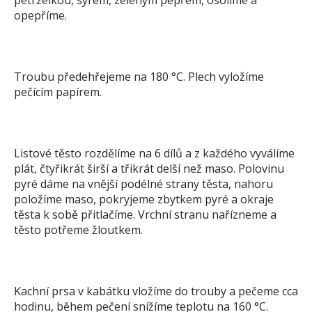
petrželkou, sýrem, zeleným pepřem, osolíme a
opepříme.
Troubu předehřejeme na 180 °C. Plech vyložíme
pečícím papírem.
Listové těsto rozdělíme na 6 dílů a z každého vyválíme
plát, čtyřikrát širší a třikrát delší než maso. Polovinu
pyré dáme na vnější podélné strany těsta, nahoru
položíme maso, pokryjeme zbytkem pyré a okraje
těsta k sobě přitlačíme. Vrchní stranu nařízneme a
těsto potřeme žloutkem.
Kachní prsa v kabátku vložíme do trouby a pečeme cca
hodinu, během pečení snížíme teplotu na 160 °C.