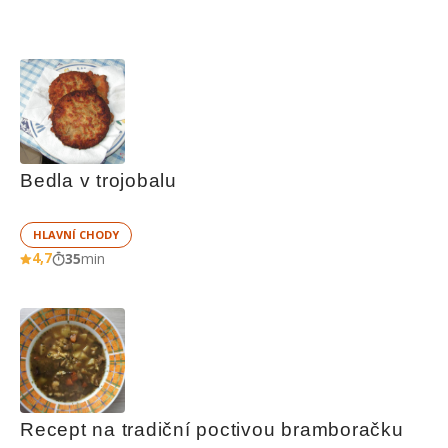
Bedla v trojobalu
HLAVNÍ CHODY
4,7
35
min
Recept na tradiční poctivou bramboračku