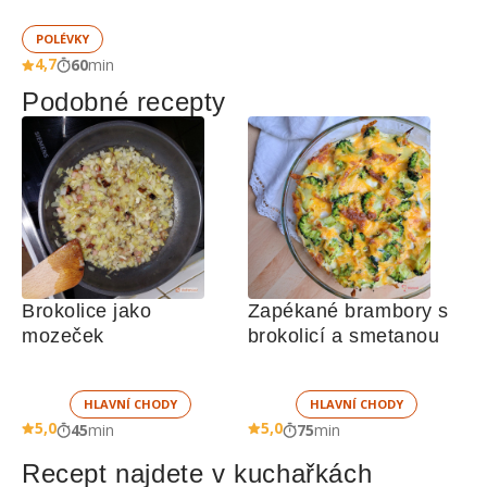
POLÉVKY
4,7
60
min
Podobné recepty
Brokolice jako 
Zapékané brambory s 
mozeček
brokolicí a smetanou 
HLAVNÍ CHODY
HLAVNÍ CHODY
5,0
5,0
45
min
75
min
Recept najdete v kuchařkách