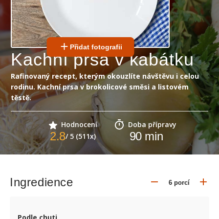
Přidat fotografii
Kachní prsa v kabátku
Rafinovaný recept, kterým okouzlíte návštěvu i celou
rodinu. Kachní prsa v brokolicové směsi a listovém
těstě.
Hodnocení
Doba přípravy
2.8
90
min
/ 5 (511x)
Ingredience
Podle chuti