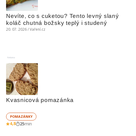
Nevíte, co s cuketou? Tento levný slaný 
koláč chutná božsky teplý i studený
20. 07. 2026 / Vaření.cz
Reklama
Kvasnicová pomazánka
POMAZÁNKY
4,8
25
min