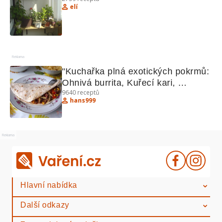
elí
Reklama
"Kuchařka plná exotických pokrmů: 
Ohnivá burrita, Kuřecí kari, 
9640
receptů
Hradečtí votroci"
hans999
Reklama
Hlavní nabídka
Další odkazy