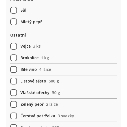
Sůl
Mletý pepř
Ostatní
Vejce
3 ks
Brokolice
1 kg
Bílé víno
4 lžíce
Listové těsto
600 g
Vlašské ořechy
50 g
Zelený pepř
2 lžíce
Čerstvá petrželka
3 svazky