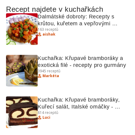
Recept najdete v kuchařkách
Dalmátské dobroty: Recepty s 
krůtou, kuřetem a vepřovými 
163
receptů
kotletami
aishak
Kuchařka: Křupavé bramboráky a 
exotická filé - recepty pro gurmány
3945
receptů
Markéta
Kuchařka: Křupavé bramboráky, 
Kuřecí salát, Italské omáčky - 
814
receptů
Recepty plné chuti
Luci