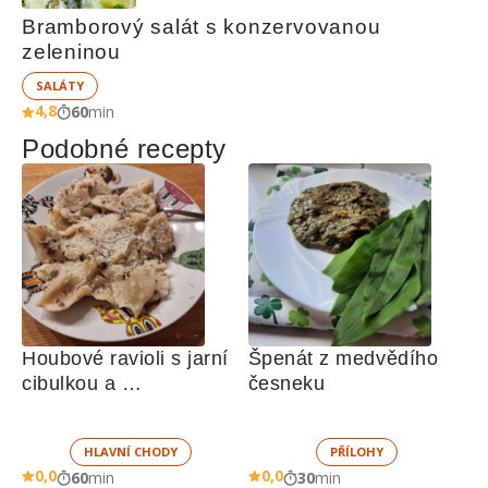
Bramborový salát s konzervovanou 
zeleninou
SALÁTY
4,8
60
min
Podobné recepty
Houbové ravioli s jarní 
Špenát z medvědího 
cibulkou a 
česneku
parmezánem
HLAVNÍ CHODY
PŘÍLOHY
0,0
0,0
60
min
30
min