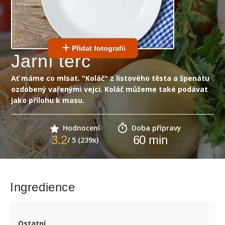
Přidat fotografii
Jarní terč
Ať máme co mlsat. "Koláč" z listového těsta a špenátu
ozdobený vařenými vejci. Koláč můžeme také podávat
jako přílohu k masu.
Hodnocení
Doba přípravy
3.2
60
min
/ 5 (239x)
Ingredience
Ostatní