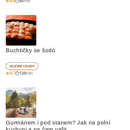
4,8
45
min
Buchtičky se šodó
HLAVNÍ CHODY
4,7
120
min
Gurmánem i pod stanem? Jak na polní 
kuchyni a na čem vařit