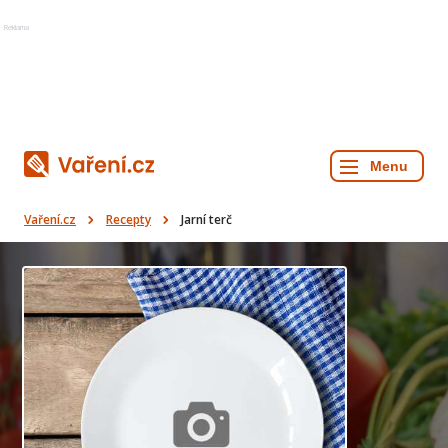
Reklama
Vaření.cz
Recepty
Jarní terč