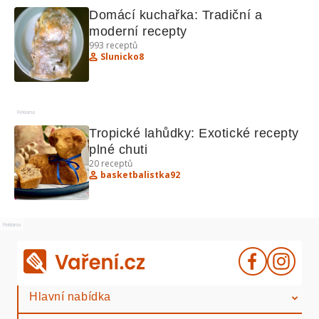
Domácí kuchařka: Tradiční a 
moderní recepty
993
receptů
Slunicko8
Reklama
Tropické lahůdky: Exotické recepty 
plné chuti
20
receptů
basketbalistka92
Reklama
Hlavní nabídka