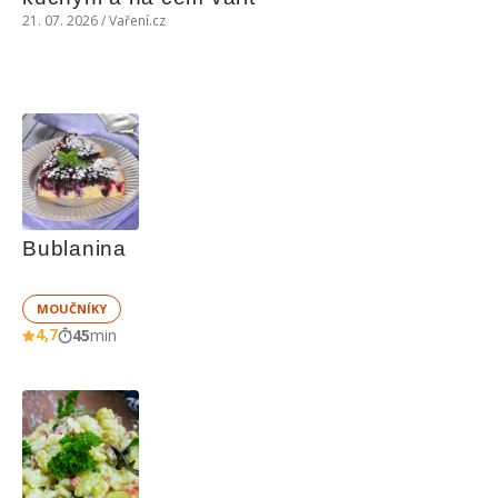
21. 07. 2026 / Vaření.cz
Bublanina
MOUČNÍKY
4,7
45
min