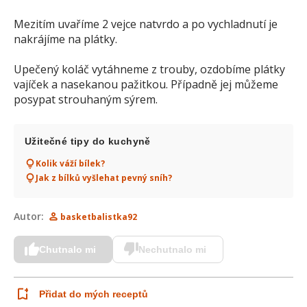
Mezitím uvaříme 2 vejce natvrdo a po vychladnutí je
nakrájíme na plátky.
Upečený koláč vytáhneme z trouby, ozdobíme plátky
vajíček a nasekanou pažitkou. Případně jej můžeme
posypat strouhaným sýrem.
Užitečné tipy do kuchyně
Kolik váží bílek?
Jak z bílků vyšlehat pevný sníh?
Autor:
basketbalistka92
Chutnalo mi
Nechutnalo mi
Přidat do mých receptů