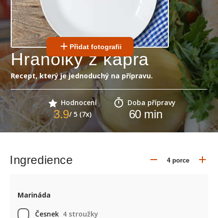
Přidat fotografii
Hranolky z kapra
Recept, který je jednoduchý na přípravu.
Hodnocení
Doba přípravy
3.9
60
min
/ 5 (7x)
Ingredience
Marináda
Česnek
4 stroužky