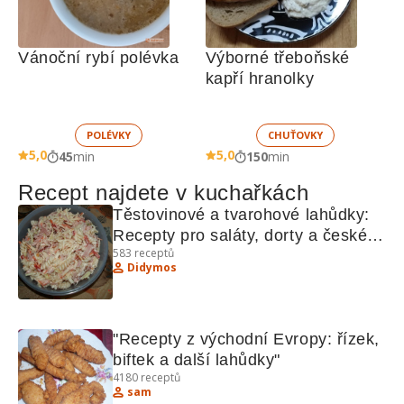
Vánoční rybí polévka
Výborné třeboňské 
kapří hranolky
POLÉVKY
CHUŤOVKY
5,0
5,0
45
min
150
min
Recept najdete v kuchařkách
Těstovinové a tvarohové lahůdky: 
Recepty pro saláty, dorty a české 
583
receptů
speciality
Didymos
"Recepty z východní Evropy: řízek, 
biftek a další lahůdky"
4180
receptů
sam