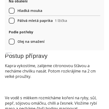
Na obalení
Hladká mouka
Pálivá mletá paprika
1 lžička
Podle potřeby
Olej na smažení
Reklama
Postup přípravy
Kapra vykostíme, zalijeme citronovou šťávou a
necháme chvilku nasát. Potom rozkrájíme na 2 cm
velké proužky.
Ve vodě s mlékem rozmícháme koření na ryby, sůl,
pepř, sójovou omáčku, chilli a česnek. Vložíme rybí
maso a necháme čtyři hodiny marinovat.