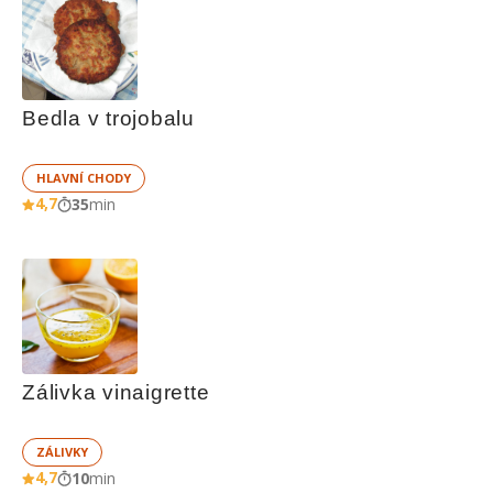
Bedla v trojobalu
HLAVNÍ CHODY
4,7
35
min
Zálivka vinaigrette
ZÁLIVKY
4,7
10
min