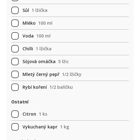
Sůl
1 lžička
Mléko
100 ml
Voda
100 ml
Chilli
1 lžička
Sójová omáčka
5 lžic
Mletý černý pepř
1/2 lžičky
Rybí koření
1/2 balíčku
Ostatní
Citron
1 ks
Vykuchaný kapr
1 kg