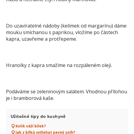
Do uzavíratelné nádoby (kelímek od margarínu) dáme
mouku smíchanou s paprikou, vložíme po částech
kapra, uzavřeme a protřepeme.
Hranolky z kapra smažíme na rozpáleném oleji.
Podáváme se zeleninovým salátem. Vhodnou přílohou
je i bramborová kaše.
Užitečné tipy do kuchyně
Kolik váží bílek?
Jak z bílků vyšlehat pevný sníh?