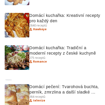
Domácí kuchařka: Kreativní recepty 
pro každý den
2840
receptů
Hawkeye
Domácí kuchařka: Tradiční a 
moderní recepty z české kuchyně
275
receptů
Romance
Reklama
Domácí pečení: Tvarohová buchta, 
perník, zmrzlina a další sladké 
384
receptů
poklady
televize