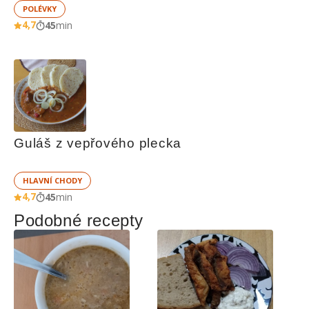
POLÉVKY
4,7
45
min
Guláš z vepřového plecka
HLAVNÍ CHODY
4,7
45
min
Podobné recepty