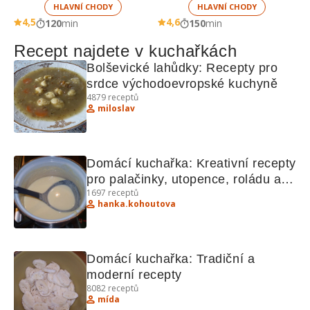
HLAVNÍ CHODY
HLAVNÍ CHODY
4,5
4,6
120
min
150
min
Recept najdete v kuchařkách
Bolševické lahůdky: Recepty pro 
srdce východoevropské kuchyně
4879
receptů
miloslav
Domácí kuchařka: Kreativní recepty 
pro palačinky, utopence, roládu a 
1697
receptů
další lahodnosti
hanka.kohoutova
Domácí kuchařka: Tradiční a 
moderní recepty
8082
receptů
mída