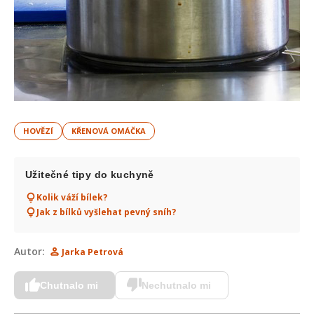
HOVĚZÍ
KŘENOVÁ OMÁČKA
Užitečné tipy do kuchyně
Kolik váží bílek?
Jak z bílků vyšlehat pevný sníh?
Autor:
Jarka Petrová
Chutnalo mi
Nechutnalo mi