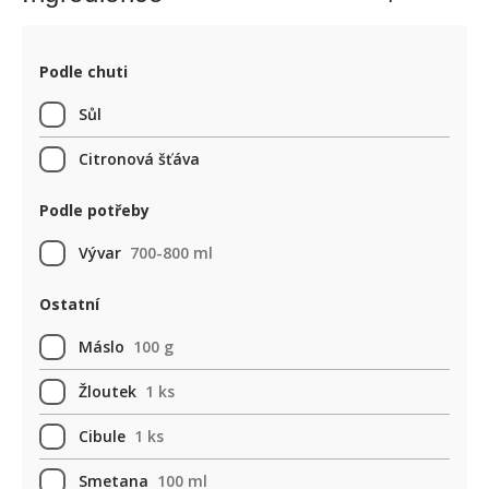
Podle chuti
Sůl
Citronová šťáva
Podle potřeby
Vývar
700-800 ml
Ostatní
Máslo
100 g
Žloutek
1 ks
Cibule
1 ks
Smetana
100 ml