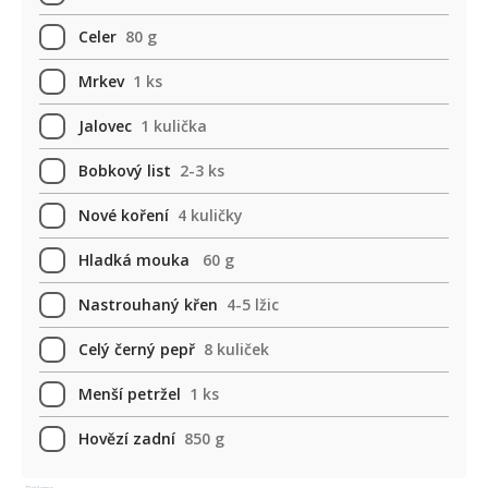
Celer
80 g
Mrkev
1 ks
Jalovec
1 kulička
Bobkový list
2-3 ks
Nové koření
4 kuličky
Hladká mouka
60 g
Nastrouhaný křen
4-5 lžic
Celý černý pepř
8 kuliček
Menší petržel
1 ks
Hovězí zadní
850 g