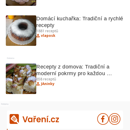
Domácí kuchařka: Tradiční a rychlé 
recepty
1881
receptů
vlaposk
Reklama
Recepty z domova: Tradiční a 
moderní pokrmy pro každou 
658
receptů
příležitost
JAninky
Reklama