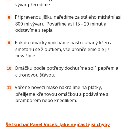
vývar přecedíme.
Připravenou jíšku naředíme za stálého míchání asi
800 ml vývaru. Povaříme asi 15 - 20 minut a
odstavíme z tepla.
Pak do omáčky vmícháme nastrouhaný křen a
smetanu se žloutkem, vše prohřejeme ale již
nevaříme.
Omáčku podle potřeby dochutíme solí, pepřem a
citronovou šťávou.
Vařené hovězí maso nakrájíme na plátky,
přelijeme křenovou omáčkou a podáváme s
bramborem nebo knedlíkem.
Šéfkuchař Pavel Vacek: Jaké nejčastější chyby