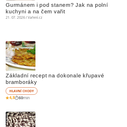
Gurmánem i pod stanem? Jak na polní 
kuchyni a na čem vařit
21. 07. 2026 / Vaření.cz
Základní recept na dokonale křupavé 
bramboráky
HLAVNÍ CHODY
4,8
60
min