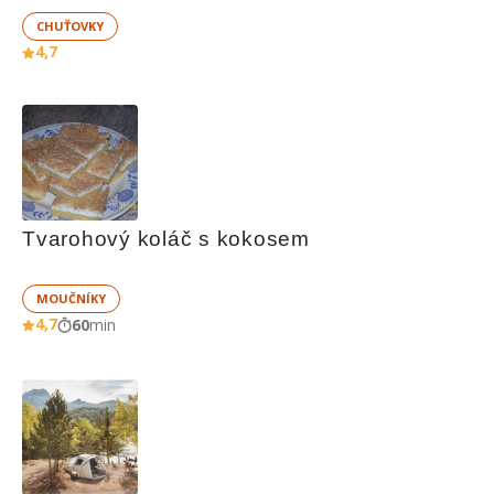
CHUŤOVKY
4,7
Tvarohový koláč s kokosem
MOUČNÍKY
4,7
60
min