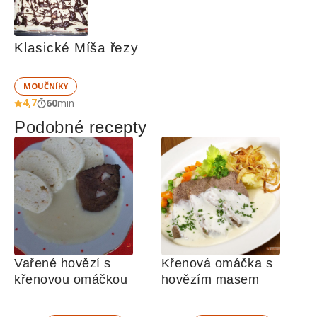
Klasické Míša řezy
MOUČNÍKY
4,7
60
min
Podobné recepty
Vařené hovězí s 
Křenová omáčka s 
křenovou omáčkou
hovězím masem