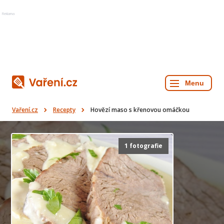
Reklama
Vaření.cz
Recepty
Hovězí maso s křenovou omáčkou
1 fotografie