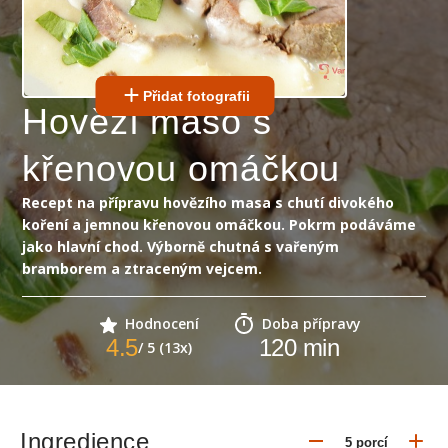
Přidat fotografii
Hovězí maso s
křenovou omáčkou
Recept na přípravu hovězího masa s chutí divokého
koření a jemnou křenovou omáčkou. Pokrm podáváme
jako hlavní chod. Výborně chutná s vařeným
bramborem a ztraceným vejcem.
Hodnocení
Doba přípravy
4.5
120
min
/ 5 (13x)
Ingredience