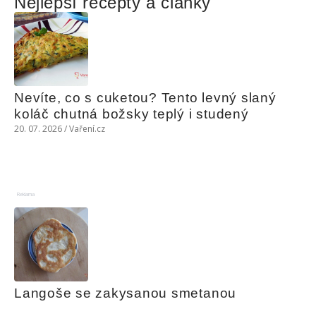
Nejlepší recepty a články
Nevíte, co s cuketou? Tento levný slaný 
koláč chutná božsky teplý i studený
20. 07. 2026 / Vaření.cz
Reklama
Langoše se zakysanou smetanou