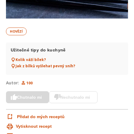
HOVĚZÍ
Užitečné tipy do kuchyně
Kolik váží bílek?
Jak z bílků vyšlehat pevný sníh?
Autor:
100
Chutnalo mi
Nechutnalo mi
Přidat do mých receptů
Vytisknout recept