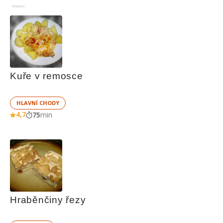
Reklama
Kuře v remosce
HLAVNÍ CHODY
4,7
75
min
Hraběnčiny řezy