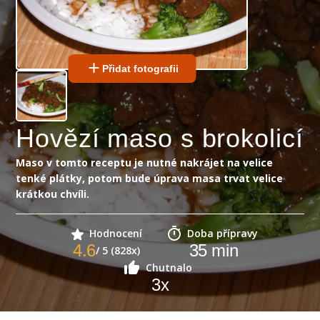
Přidat fotografii
Hovězí maso s brokolicí
Maso v tomto receptu je nutné nakrájet na velice
tenké plátky, potom bude úprava masa trvat velice
krátkou chvíli.
Hodnocení
Doba přípravy
4.6
35
min
/ 5 (828x)
Chutnalo
3
x