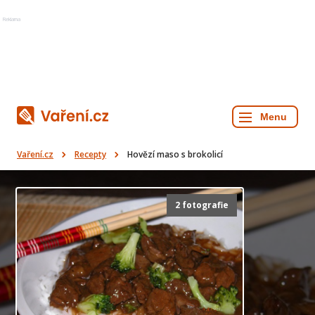
Reklama
Vaření.cz
Recepty
Hovězí maso s brokolicí
2 fotografie