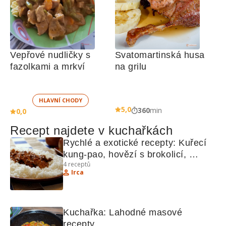
Vepřové nudličky s 
Svatomartinská husa 
fazolkami a mrkví
na grilu
HLAVNÍ CHODY
5,0
360
min
0,0
Recept najdete v kuchařkách
Rychlé a exotické recepty: Kuřecí 
kung-pao, hovězí s brokolicí, 
4
receptů
bleskový koláč
Irca
Kuchařka: Lahodné masové 
recepty