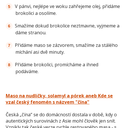
V pánvi, nejlépe ve woku zahřejeme olej, přidáme
brokolici a osolíme.
Smažíme dokud brokolice neztmavne, vyjmeme a
dáme stranou.
Přidáme maso se zázvorem, smažíme za stálého
míchání asi dvě minuty.
Přidáme brokolici, promícháme a ihned
podáváme.
Maso na nudličky, solamyl a pórek aneb Kde se
vzal český fenomén s názvem "čína"
Česká „čína“ se do domácností dostala v době, kdy o
autentických surovinách z Asie mohl člověk jen snít.
Vznikly tak české verze rychle restovaného masa - s