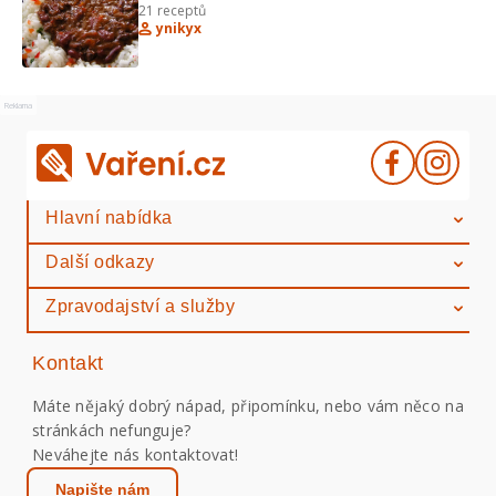
21
receptů
Ameriky
ynikyx
Reklama
Hlavní nabídka
Další odkazy
Zpravodajství a služby
Kontakt
Máte nějaký dobrý nápad, připomínku, nebo vám něco na
stránkách nefunguje?
Neváhejte nás kontaktovat!
Napište nám