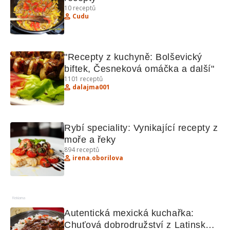
10
receptů
Cudu
"Recepty z kuchyně: Bolševický 
biftek, Česneková omáčka a další"
1101
receptů
dalajma001
Rybí speciality: Vynikající recepty z 
moře a řeky
894
receptů
irena.oborilova
Reklama
Autentická mexická kuchařka: 
Chuťová dobrodružství z Latinské 