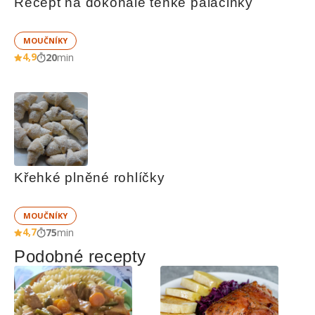
Recept na dokonale tenké palačinky
MOUČNÍKY
4,9
20
min
Křehké plněné rohlíčky
MOUČNÍKY
4,7
75
min
Podobné recepty