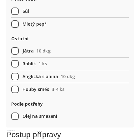
Sůl
Mletý pepř
Ostatní
Játra
10 dkg
Rohlík
1 ks
Anglická slanina
10 dkg
Houby směs
3-4 ks
Podle potřeby
Olej na smažení
Reklama
Postup přípravy