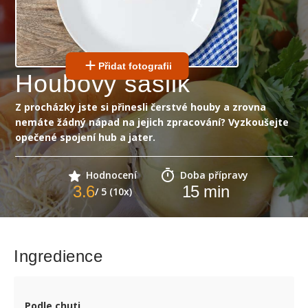
Přidat fotografii
Houbový šašlik
Z procházky jste si přinesli čerstvé houby a zrovna
nemáte žádný nápad na jejich zpracování? Vyzkoušejte
opečené spojení hub a jater.
Hodnocení
Doba přípravy
3.6
15
min
/ 5 (10x)
Ingredience
Podle chuti