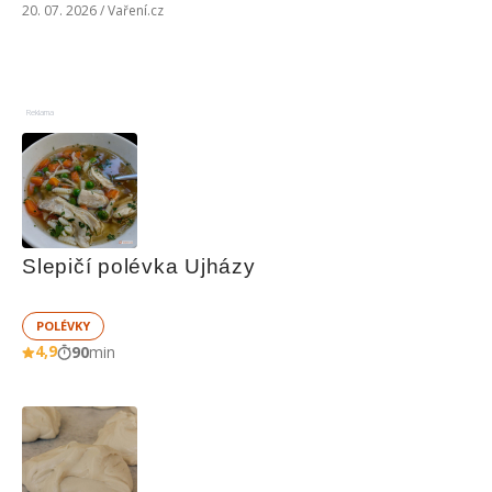
20. 07. 2026 / Vaření.cz
Reklama
Slepičí polévka Ujházy
POLÉVKY
4,9
90
min