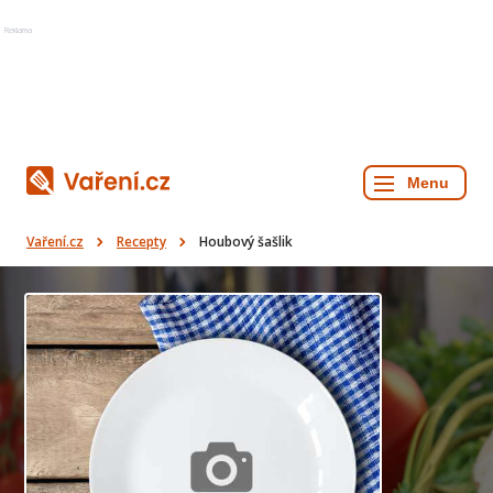
Reklama
Vaření.cz
Recepty
Houbový šašlik