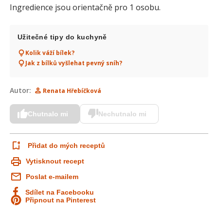
Ingredience jsou orientačně pro 1 osobu.
Užitečné tipy do kuchyně
Kolik váží bílek?
Jak z bílků vyšlehat pevný sníh?
Autor:
Renata Hřebíčková
Chutnalo mi
Nechutnalo mi
Přidat do mých receptů
Vytisknout recept
Poslat e-mailem
Sdílet na Facebooku
Připnout na Pinterest