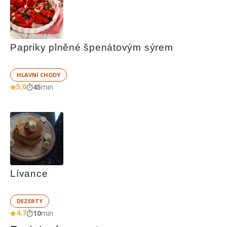
Papriky plněné špenátovým sýrem
HLAVNÍ CHODY
5,0
45
min
Lívance
DEZERTY
4,7
10
min