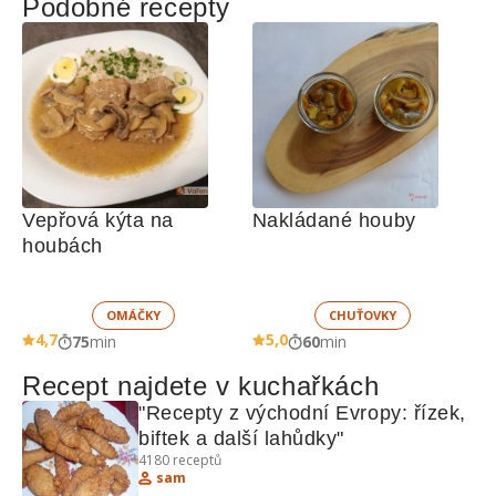
Podobné recepty
Vepřová kýta na 
Nakládané houby
houbách
OMÁČKY
CHUŤOVKY
4,7
5,0
75
min
60
min
Recept najdete v kuchařkách
"Recepty z východní Evropy: řízek, 
biftek a další lahůdky"
4180
receptů
sam