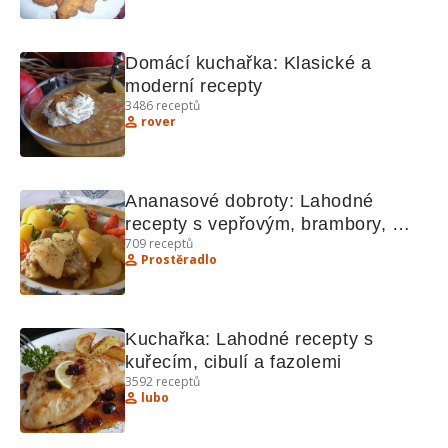
Domácí kuchařka: Klasické a 
moderní recepty
3486
receptů
rover
Ananasové dobroty: Lahodné 
recepty s vepřovým, brambory, 
709
receptů
perníkem a dalšími lahůdkami
Prostěradlo
Kuchařka: Lahodné recepty s 
kuřecím, cibulí a fazolemi
3592
receptů
lubo