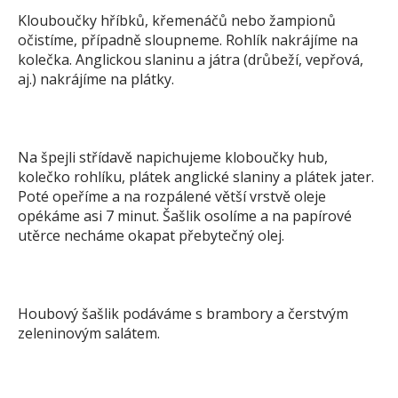
Klouboučky hříbků, křemenáčů nebo žampionů
očistíme, případně sloupneme. Rohlík nakrájíme na
kolečka. Anglickou slaninu a játra (drůbeží, vepřová,
aj.) nakrájíme na plátky.
Na špejli střídavě napichujeme kloboučky hub,
kolečko rohlíku, plátek anglické slaniny a plátek jater.
Poté opeříme a na rozpálené větší vrstvě oleje
opékáme asi 7 minut. Šašlik osolíme a na papírové
utěrce necháme okapat přebytečný olej.
Houbový šašlik podáváme s brambory a čerstvým
zeleninovým salátem.