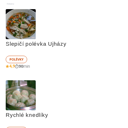
Reklama
Slepičí polévka Ujházy
POLÉVKY
4,9
90
min
Rychlé knedlíky