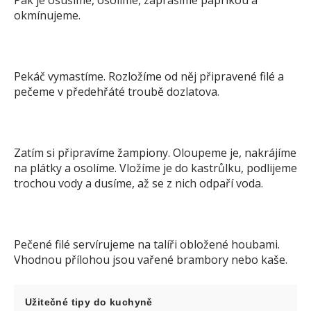
Pak je osušíme, osolíme, zaprášíme paprikou a
okmínujeme.
Pekáč vymastíme. Rozložíme od něj připravené filé a
pečeme v předehřáté troubě dozlatova.
Zatím si připravíme žampiony. Oloupeme je, nakrájíme
na plátky a osolíme. Vložíme je do kastrůlku, podlijeme
trochou vody a dusíme, až se z nich odpaří voda.
Pečené filé servírujeme na talíři obložené houbami.
Vhodnou přílohou jsou vařené brambory nebo kaše.
Užitečné tipy do kuchyně