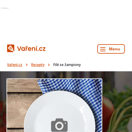
Reklama
Vaření.cz
Recepty
Filé se žampiony