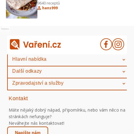
9640
receptů
Hradečtí votroci"
hans999
Reklama
Hlavní nabídka
Další odkazy
Zpravodajství a služby
Kontakt
Máte nějaký dobrý nápad, připomínku, nebo vám něco na
stránkách nefunguje?
Neváhejte nás kontaktovat!
Napište nám