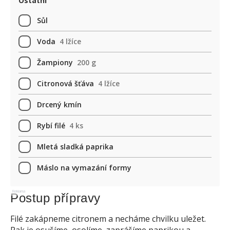
Ostatní
Sůl
Voda
4 lžíce
Žampiony
200 g
Citronová šťáva
4 lžíce
Drcený kmín
Rybí filé
4 ks
Mletá sladká paprika
Máslo na vymazání formy
Reklama
Postup přípravy
Filé zakápneme citronem a necháme chvilku uležet.