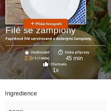
Přidat fotografii
Filé se žampiony
Paprikové filé servírované s dušenými žampiony.
Hodnocení
Doba přípravy
2.9
45
min
/ 5 (1460x)
Chutnalo
1
x
Ingredience