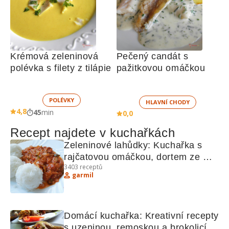
Krémová zeleninová 
Pečený candát s 
polévka s filety z tilápie
pažitkovou omáčkou 
POLÉVKY
HLAVNÍ CHODY
4,8
45
min
0,0
Recept najdete v kuchařkách
Zeleninové lahůdky: Kuchařka s 
rajčatovou omáčkou, dortem ze 
3403
receptů
smetany a dalšími recepty
garmil
Domácí kuchařka: Kreativní recepty 
s uzeninou, remoskou a brokolicí