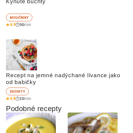
Kynuté buchty
MOUČNÍKY
4,9
90
min
Recept na jemné nadýchané lívance jako 
od babičky
DEZERTY
4,8
30
min
Podobné recepty