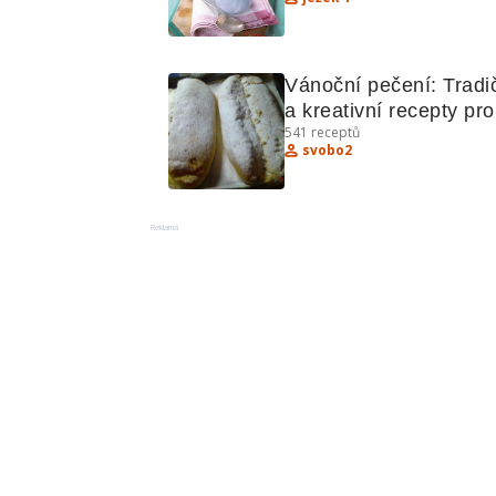
Vánoční pečení: Tradič
a kreativní recepty pro 
541
receptů
sváteční stůl
svobo2
Reklama