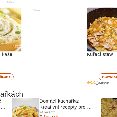
Reklama
Reklama
 kaše
Kuřecí stew 
ŘÍLOHY
HLAVNÍ C
0,0
60
min
hařkách
, 
Domácí kuchařka: 
Kreativní recepty pro 
24
receptů
každou příležitost
Trudka4