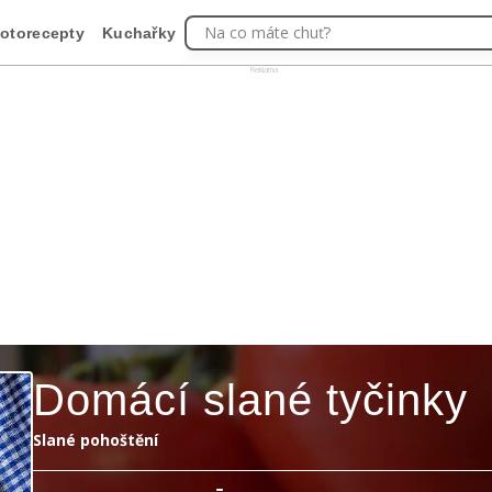
Na co máte chuť?
otorecepty
Kuchařky
Reklama
Domácí slané tyčinky
Slané pohoštění