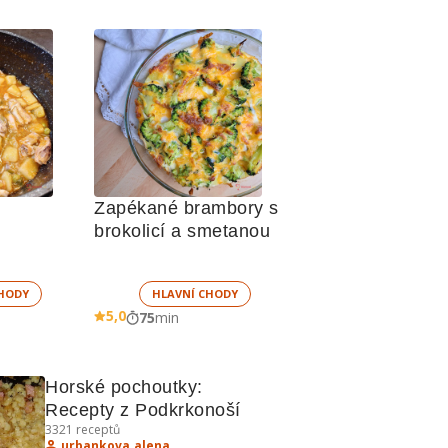
Zapékané brambory s 
brokolicí a smetanou 
HODY
HLAVNÍ CHODY
5,0
75
min
Horské pochoutky: 
Recepty z Podkrkonoší
3321
receptů
urbankova.alena