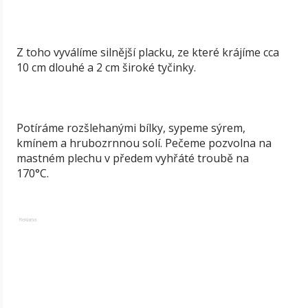
Z toho vyválíme silnější placku, ze které krájíme cca
10 cm dlouhé a 2 cm široké tyčinky.
Potíráme rozšlehanými bílky, sypeme sýrem,
kmínem a hrubozrnnou solí. Pečeme pozvolna na
mastném plechu v předem vyhřáté troubě na
170°C.
Reklama