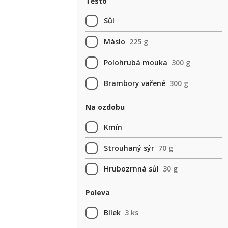
Těsto
Sůl
Máslo
225 g
Polohrubá mouka
300 g
Brambory vařené
300 g
Na ozdobu
Kmín
Strouhaný sýr
70 g
Hrubozrnná sůl
30 g
Poleva
Bílek
3 ks