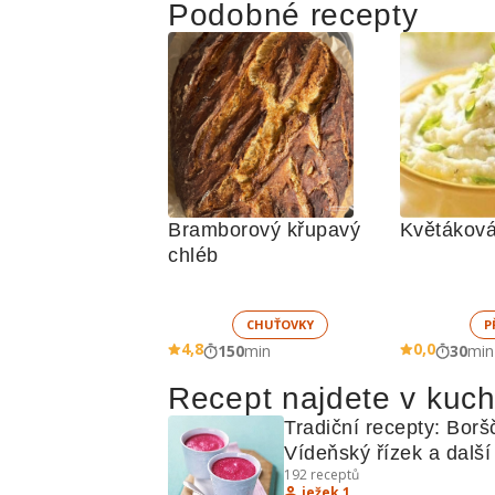
Podobné recepty
Bramborový křupavý 
Květáková
chléb
CHUŤOVKY
P
4,8
0,0
150
min
30
min
Recept najdete v kuc
Tradiční recepty: Boršč
Vídeňský řízek a další 
192
receptů
kulinářské poklady
ježek 1