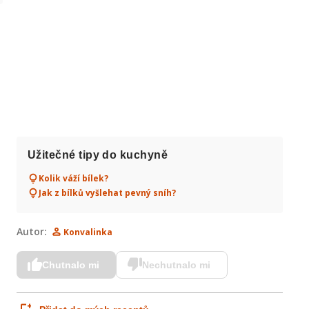
Užitečné tipy do kuchyně
Kolik váží bílek?
Jak z bílků vyšlehat pevný sníh?
Autor:
Konvalinka
Chutnalo mi
Nechutnalo mi