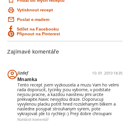
Přidat do mých receptů
Vytisknout recept
Poslat e-mailem
Sdílet na Facebooku
Připnout na Pinterest
Zajímavé komentáře
Jizdef
10. 01. 2010 18:35
Mnamka
Tento recept jsem vyzkousela a muzu Vam ho velmi
rada doporucit, tycinky jsou vyborne, v podstate
nejsou pracne, a kazdou navstevu jimi urcite
prekvapite.Navic nevyjdou draze. Doporucuji
vyvylenou placku potrit hned rozslehanym bilkem a
nasledne posypat strouhanym syrem, pote
vykrajovat-jde to rychleji:-) Preji dobre chroupani
Nahlásit komentář