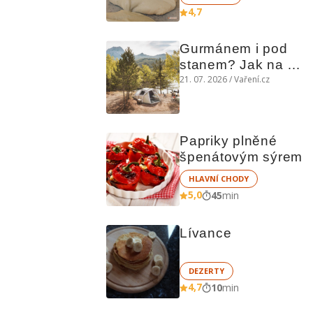
4,7
Gurmánem i pod 
stanem? Jak na 
polní kuchyni a na 
21. 07. 2026 / Vaření.cz
čem vařit
Papriky plněné 
špenátovým sýrem
HLAVNÍ CHODY
5,0
45
min
Lívance
DEZERTY
4,7
10
min