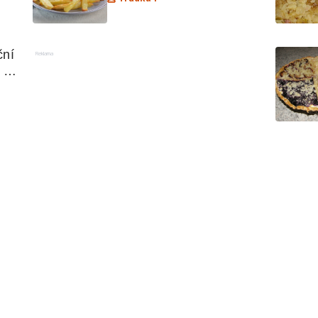
ní 
Reklama