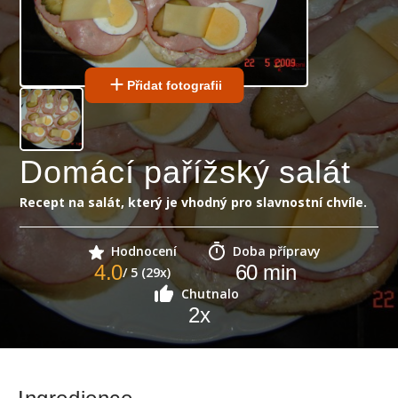
Přidat fotografii
Domácí pařížský salát
Recept na salát, který je vhodný pro slavnostní chvíle.
Hodnocení
Doba přípravy
4.0
60
min
/ 5 (29x)
Chutnalo
2
x