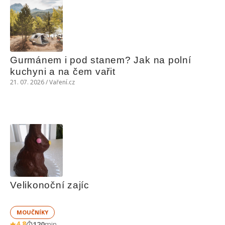
Gurmánem i pod stanem? Jak na polní 
kuchyni a na čem vařit
21. 07. 2026 / Vaření.cz
Velikonoční zajíc
MOUČNÍKY
4,8
120
min