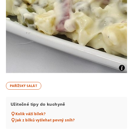
PAŘÍŽSKÝ SALÁT
Užitečné tipy do kuchyně
Kolik váží bílek?
Jak z bílků vyšlehat pevný sníh?