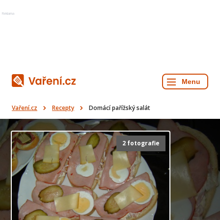
Reklama
Vaření.cz
Recepty
Domácí pařížský salát
2 fotografie