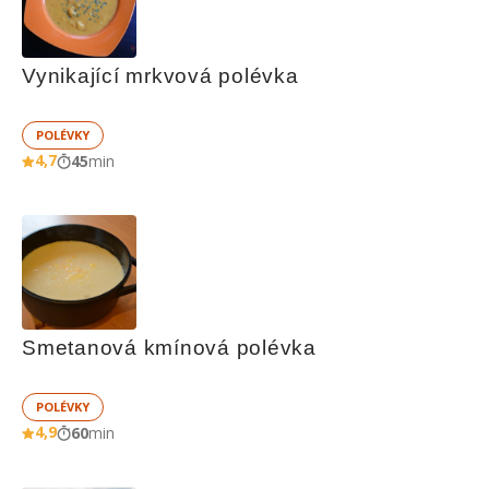
Vynikající mrkvová polévka
POLÉVKY
4,7
45
min
Smetanová kmínová polévka
POLÉVKY
4,9
60
min