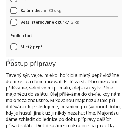
Salám dietní
30 dkg
Větší sterilované okurky
2 ks
Podle chuti
Mletý pepř
Reklama
Postup přípravy
Tavený sýr, vejce, mléko, hořcici a mletý pepř vložíme
do mixéru a dáme mixovat. Poté za stálého mixováni
přiléváme, velmi velmi pomalu, olej - tak vytvoříme
majonézu do salátu. Olej přiléváme do chvíle, kdy nám
majonéza zhoustne. Mixovanou majonézu stále při
dolévání oleje sledujeme, nesmíme prošvihnout dobu,
kdy je hustá, jinak už ji nikdy nezahustíme. Majonézu
dáme zchladit do lednice po dobu přípravy dalších
přísad salátu. Dietní salám si nakrájíme na proužky,