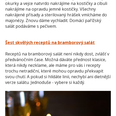
okurky a vejce natvrdo nakrájíme na kostičky a cibuli
nakrájíme na opravdu jemné kostičky. Všechny
nakrájené přísady a sterilovaný hrášek vmícháme do
majonézy. Znovu dáme vychladit. Domácí pařížský
salát podáváme s pečivem.
Šest skvělých receptů na bramborový salát
Receptů na bramborový salát není nikdy dost, zvlášť v
předvánočním čase. Možná dáváte přednost klasice,
která nikdy nezklame, ale máme pro vás i recepty
trochu netradiční, které mohou opravdu překvapit
svou chutí. A pokud si hlídáte linii, nechybí ani dietnější
verze salátu. Jednoduše - vybere si každý.