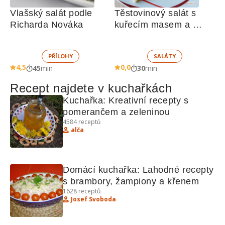
Vlašský salát podle 
Těstovinový salát s 
Richarda Nováka
kuřecím masem a 
zeleninou 
PŘÍLOHY
SALÁTY
4,5
0,0
45
min
30
min
Recept najdete v kuchařkách
Kuchařka: Kreativní recepty s 
pomerančem a zeleninou
4584
receptů
alča
Domácí kuchařka: Lahodné recepty 
s brambory, žampiony a křenem
1628
receptů
Josef Svoboda