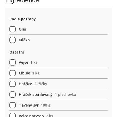
Ingredience
Podle potřeby
Olej
Mléko
Ostatní
Vejce
1 ks
Cibule
1 ks
Hořčice
2 lžičky
Hrášek sterilovaný
1 plechovka
Tavený sýr
100 g
Vejce natvrdo
2 ks