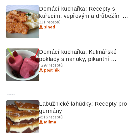
Domácí kuchařka: Recepty s 
kuřecím, vepřovým a drůbežím 
231
receptů
masem
sined
Domácí kuchařka: Kulinářské 
poklady s nanuky, pikantní 
1297
receptů
pomazánkou a dalšími lahůdkami
poštˇák
Reklama
Labužnické lahůdky: Recepty pro 
gurmány
4516
receptů
Milma