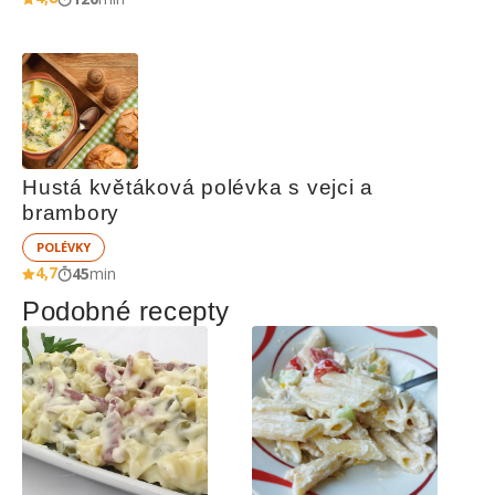
Hustá květáková polévka s vejci a 
brambory
POLÉVKY
4,7
45
min
Podobné recepty