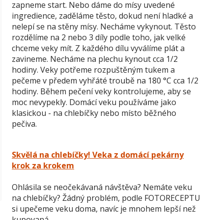
zapneme start. Nebo dáme do mísy uvedené
ingredience, zaděláme těsto, dokud není hladké a
nelepí se na stěny mísy. Necháme vykynout. Těsto
rozdělíme na 2 nebo 3 díly podle toho, jak velké
chceme veky mít. Z každého dílu vyválíme plát a
zavineme. Necháme na plechu kynout cca 1/2
hodiny. Veky potřeme rozpuštěným tukem a
pečeme v předem vyhřáté troubě na 180 °C cca 1/2
hodiny. Během pečení veky kontrolujeme, aby se
moc nevypekly. Domácí veku používáme jako
klasickou - na chlebíčky nebo místo běžného
pečiva.
Skvělá na chlebíčky! Veka z domácí pekárny
krok za krokem
Ohlásila se neočekávaná návštěva? Nemáte veku
na chlebíčky? Žádný problém, podle FOTORECEPTU
si upečeme veku doma, navíc je mnohem lepší než
kupovaná.