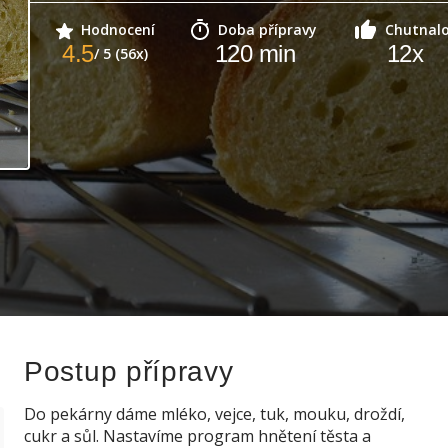
Hodnocení
Doba přípravy
Chutnal
4.5
120
min
12
x
/ 5 (56x)
Postup přípravy
Do pekárny dáme mléko, vejce, tuk, mouku, droždí,
cukr a sůl. Nastavíme program hnětení těsta a