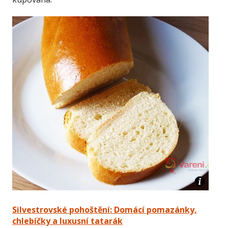
Silvestrovské pohoštění: Domácí pomazánky,
chlebíčky a luxusní tatarák