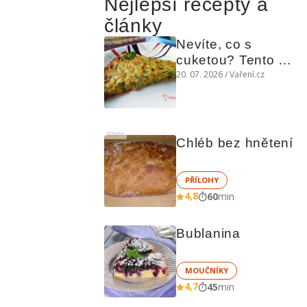
Nejlepší recepty a
články
Nevíte, co s 
cuketou? Tento 
levný slaný koláč 
20. 07. 2026 / Vaření.cz
chutná božsky teplý 
i studený
Reklama
Chléb bez hnětení
PŘÍLOHY
4,8
60
min
Bublanina
MOUČNÍKY
4,7
45
min