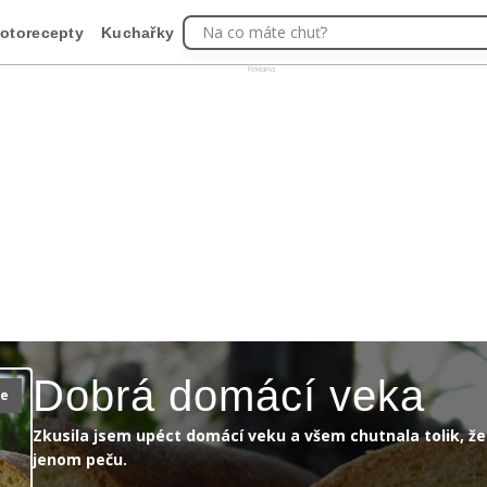
Na co máte chuť?
otorecepty
Kuchařky
Reklama
Dobrá domácí veka
ie
Zkusila jsem upéct domácí veku a všem chutnala tolik, že
jenom peču.