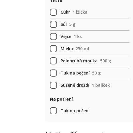
Těsto
Cukr
1 lžička
Sůl
5 g
Vejce
1 ks
Mléko
250 ml
Polohrubá mouka
500 g
Tuk na pečení
50 g
Sušené droždí
1 balíček
Na potření
Tuk na pečení