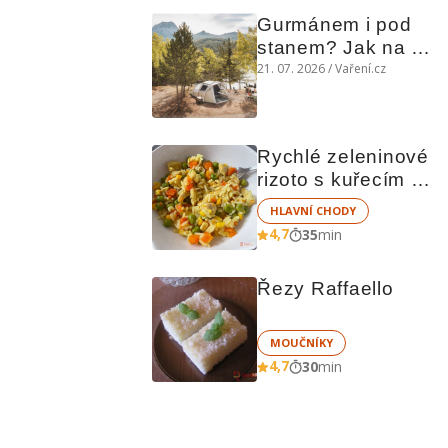
Gurmánem i pod 
stanem? Jak na 
polní kuchyni a na 
21. 07. 2026 / Vaření.cz
čem vařit
Rychlé zeleninové 
rizoto s kuřecím 
masem
HLAVNÍ CHODY
4,7
35
min
Řezy Raffaello
MOUČNÍKY
4,7
30
min