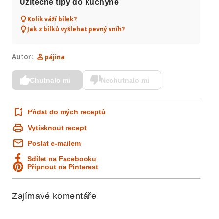
Užitečné tipy do kuchyně
Kolik váží bílek?
Jak z bílků vyšlehat pevný sníh?
Autor:
pájina
Chutnalo mi
Nechutnalo mi
Přidat do mých receptů
Vytisknout recept
Poslat e-mailem
Sdílet na Facebooku
Připnout na Pinterest
Zajímavé komentáře