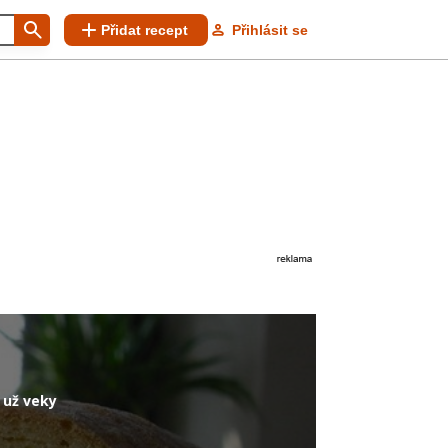
Přidat recept
Přihlásit se
 už veky