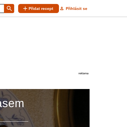
Přidat recept
Přihlásit se
asem