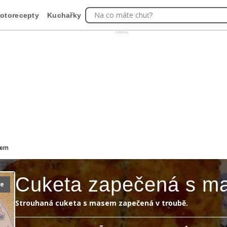
Na co máte chuť?
otorecepty
Kuchařky
Reklama
sem
Cuketa zapečená s m
ie
Strouhaná cuketa s masem zapečená v troubě.