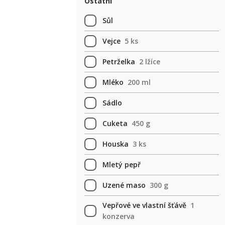
Ostatní
Sůl
Vejce
5 ks
Petrželka
2 lžíce
Mléko
200 ml
Sádlo
Cuketa
450 g
Houska
3 ks
Mletý pepř
Uzené maso
300 g
Vepřové ve vlastní šťávě
1
konzerva