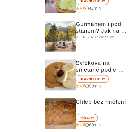
HLAVNÍ CHODY
4,8
45
min
Gurmánem i pod 
stanem? Jak na 
polní kuchyni a na 
21. 07. 2026 / Vaření.cz
čem vařit
Svíčková na 
smetaně podle 
Richarda Nováka
HLAVNÍ CHODY
4,8
90
min
Chléb bez hnětení
PŘÍLOHY
4,8
60
min