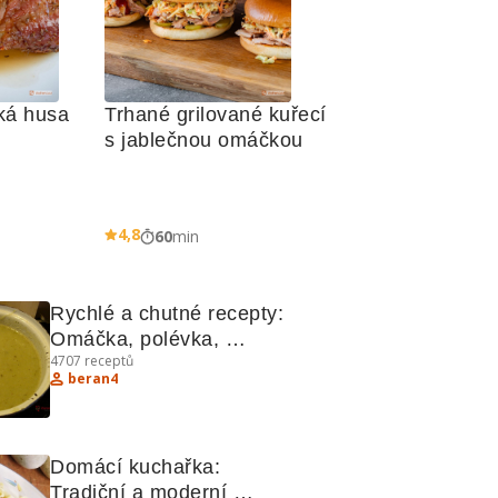
ká husa 
Trhané grilované kuřecí 
s jablečnou omáčkou
4,8
60
min
Rychlé a chutné recepty: 
Omáčka, polévka, 
4707
receptů
špagety, palačinky a závin
beran4
Domácí kuchařka: 
Tradiční a moderní 