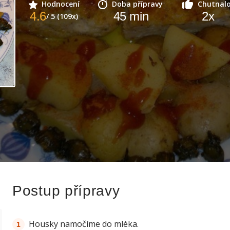
Hodnocení
Doba přípravy
Chutnal
4.6
45
min
2
x
/ 5 (109x)
Postup přípravy
Housky namočíme do mléka.