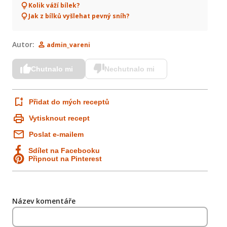
Kolik váží bílek?
Jak z bílků vyšlehat pevný sníh?
Autor:
admin_vareni
Chutnalo mi
Nechutnalo mi
Přidat do mých receptů
Vytisknout recept
Poslat e-mailem
Sdílet na Facebooku
Připnout na Pinterest
Název komentáře