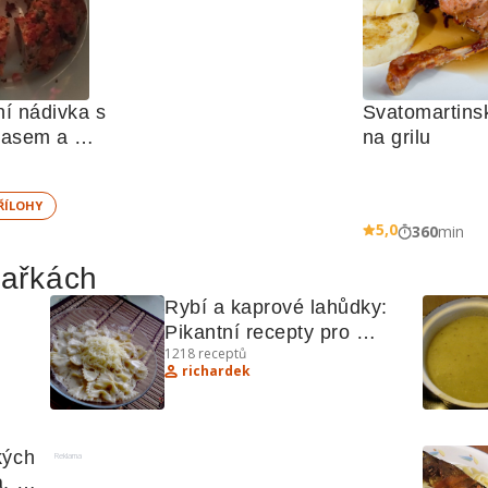
í nádivka s 
Svatomartins
asem a 
na grilu
 česnekem
ŘÍLOHY
5,0
360
min
hařkách
Rybí a kaprové lahůdky: 
Pikantní recepty pro 
1218
receptů
milovníky mořských i 
richardek
sladkovodních pokrmů
ých 
Reklama
, 