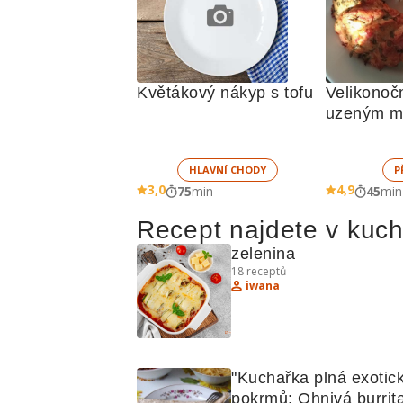
Květákový nákyp s tofu
Velikonočn
uzeným m
medvědím
HLAVNÍ CHODY
P
3,0
4,9
75
min
45
min
Recept najdete v kuc
zelenina
18
receptů
iwana
"Kuchařka plná exotick
pokrmů: Ohnivá burrita