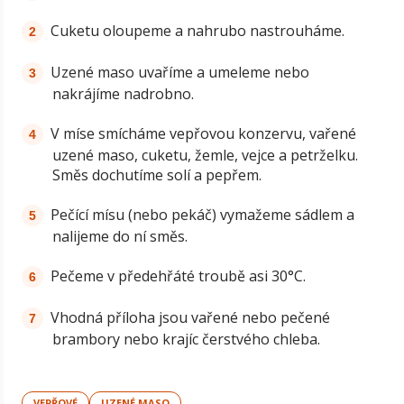
Cuketu oloupeme a nahrubo nastrouháme.
Uzené maso uvaříme a umeleme nebo
nakrájíme nadrobno.
V míse smícháme vepřovou konzervu, vařené
uzené maso, cuketu, žemle, vejce a petrželku.
Směs dochutíme solí a pepřem.
Pečící mísu (nebo pekáč) vymažeme sádlem a
nalijeme do ní směs.
Pečeme v předehřáté troubě asi 30°C.
Vhodná příloha jsou vařené nebo pečené
brambory nebo krajíc čerstvého chleba.
VEPŘOVÉ
UZENÉ MASO