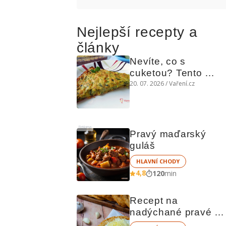
Nejlepší recepty a
články
Nevíte, co s 
cuketou? Tento 
levný slaný koláč 
20. 07. 2026 / Vaření.cz
chutná božsky teplý 
i studený
Reklama
Pravý maďarský 
guláš
HLAVNÍ CHODY
4,8
120
min
Recept na 
nadýchané pravé 
stánkové langoše