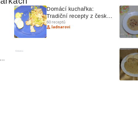
hařkách
Domácí kuchařka: 
Tradiční recepty z české 
60
receptů
kuchyně
ladnarovi
Reklama