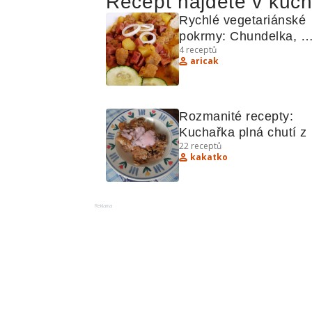
Recept najdete v kuc
Rychlé vegetariánské 
pokrmy: Chundelka, 
4
receptů
Gulášek ze sójového 
aricak
masa
Rozmanité recepty: 
Kuchařka plná chutí z 
22
receptů
celého světa
kakatko
Reklama