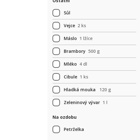
Ostatní
Sůl
Vejce
2 ks
Máslo
1 lžíce
Brambory
500 g
Mléko
4 dl
Cibule
1 ks
Hladká mouka
120 g
Zeleninový vývar
1 l
Na ozdobu
Petrželka