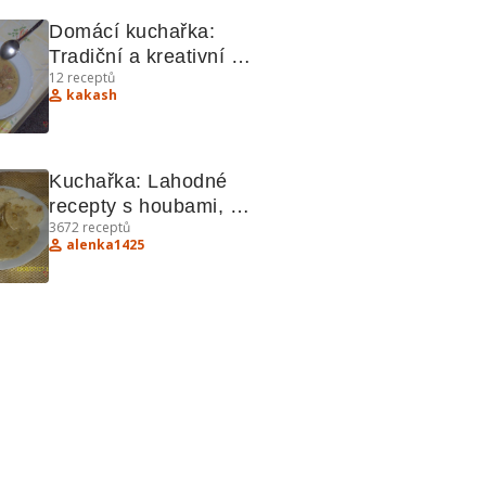
Domácí kuchařka: 
Tradiční a kreativní 
12
receptů
recepty
kakash
Kuchařka: Lahodné 
recepty s houbami, 
3672
receptů
dortíkem a kuřecím 
alenka1425
švejžužu