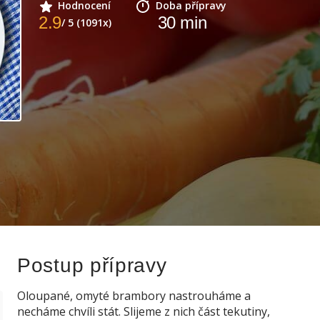
Hodnocení
Doba přípravy
2.9
30
min
/ 5 (1091x)
Postup přípravy
Oloupané, omyté brambory nastrouháme a
necháme chvíli stát. Slijeme z nich část tekutiny,