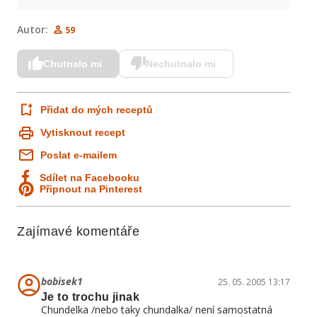
Autor:
59
Chutnalo mi
Nechutnalo mi
Přidat do mých receptů
Vytisknout recept
Poslat e-mailem
Sdílet na Facebooku
Připnout na Pinterest
Zajímavé komentáře
bobisek1
25. 05. 2005 13:17
Je to trochu jinak
Chundelka /nebo taky chundalka/ není samostatná