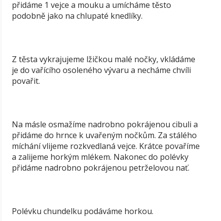
přidáme 1 vejce a mouku a umícháme těsto
podobně jako na chlupaté knedlíky.
Z těsta vykrajujeme lžičkou malé nočky, vkládáme
je do vařícího osoleného vývaru a necháme chvíli
povařit.
Na másle osmažíme nadrobno pokrájenou cibuli a
přidáme do hrnce k uvařeným nočkům. Za stálého
míchání vlijeme rozkvedlaná vejce. Krátce povaříme
a zalijeme horkým mlékem. Nakonec do polévky
přidáme nadrobno pokrájenou petrželovou nať.
Polévku chundelku podáváme horkou.