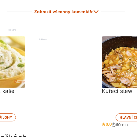
Zobrazit všechny komentáře
Reklama
Reklama
 kaše
Kuřecí stew 
ŘÍLOHY
HLAVNÍ C
0,0
60
min