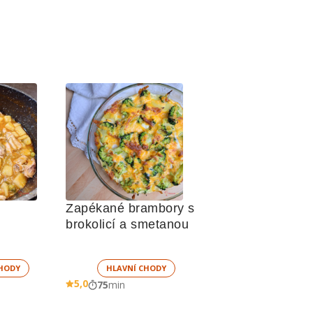
Zapékané brambory s 
brokolicí a smetanou 
HODY
HLAVNÍ CHODY
5,0
75
min