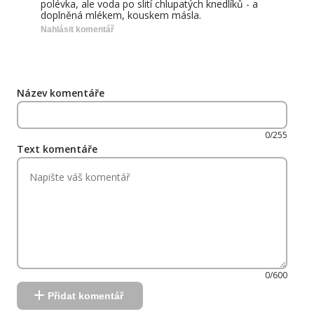
polévka, ale voda po slití chlupatých knedlíků - a
doplněná mlékem, kouskem másla.
Nahlásit komentář
Název komentáře
0/255
Text komentáře
0/600
Přidat komentář