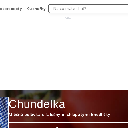
Na co máte chuť?
otorecepty
Kuchařky
Reklama
Chundelka
Mléčná polévka s falešnými chlupatými knedlíčky.