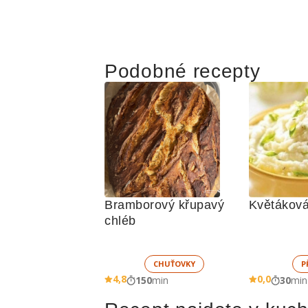
Podobné recepty
Bramborový křupavý 
Květáková
chléb
CHUŤOVKY
P
4,8
0,0
150
min
30
min