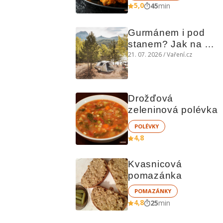
5,0
45
min
Gurmánem i pod 
stanem? Jak na 
polní kuchyni a na 
21. 07. 2026 / Vaření.cz
čem vařit
Drožďová 
zeleninová polévka
POLÉVKY
4,8
Kvasnicová 
pomazánka
POMAZÁNKY
4,8
25
min