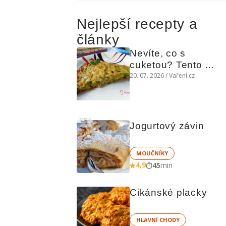
Nejlepší recepty a
články
Nevíte, co s 
cuketou? Tento 
levný slaný koláč 
20. 07. 2026 / Vaření.cz
chutná božsky teplý 
i studený
Reklama
Jogurtový závin
MOUČNÍKY
4,9
45
min
Cikánské placky
HLAVNÍ CHODY