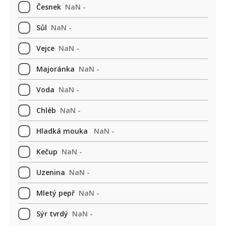
Česnek
NaN -
Sůl
NaN -
Vejce
NaN -
Majoránka
NaN -
Voda
NaN -
Chléb
NaN -
Hladká mouka
NaN -
Kečup
NaN -
Uzenina
NaN -
Mletý pepř
NaN -
Sýr tvrdý
NaN -