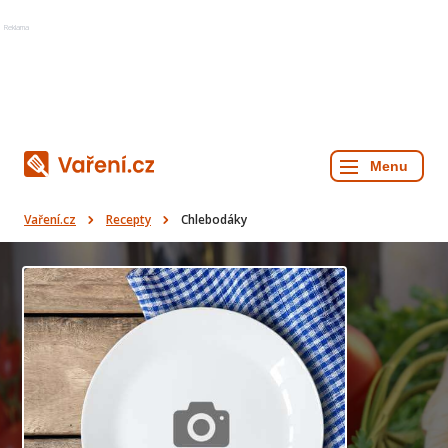
Reklama
Vaření.cz
Recepty
Chlebodáky