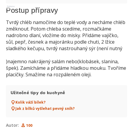
Reklama
Postup přípravy
Tvrdý chléb namočíme do teplé vody a necháme chléb
změknout. Potom chleba scedíme, rozmačkáme
nadrobno dlaní, vložíme do misky. Přidáme vajíčko,
sůl, pepř, česnek a majoránku podle chuti, 2 lžíce
sladkého kečupu, tvrdý nastrouhaný sýr (není nutný
)najemno nakrájený salám nebo(klobásek, slanina,
špek). Zamícháme a přidáme hladkou mouku. Tvoříme
placičky. Smažíme na rozpáleném oleji.
Užitečné tipy do kuchyně
Kolik váží bílek?
Jak z bílků vyšlehat pevný sníh?
Autor:
100