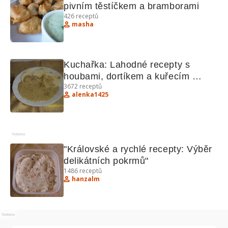
pivním těstíčkem a bramborami
426
receptů
masha
Kuchařka: Lahodné recepty s 
houbami, dortíkem a kuřecím 
3672
receptů
švejžužu
alenka1425
Reklama
"Královské a rychlé recepty: Výběr 
delikátních pokrmů"
1486
receptů
hanzalm
Reklama