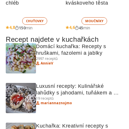
chléb
kváskoveho těsta
CHUŤOVKY
MOUČNÍKY
4,8
4,6
150
min
45
min
Recept najdete v kuchařkách
Domácí kuchařka: Recepty s 
hruškami, fazolemi a jablky
2997
receptů
AnnieV
Luxusní recepty: Kulinářské 
lahůdky s jahodami, tuňákem a 
19
receptů
krabem
mariannaznojmo
Kuchařka: Kreativní recepty s 