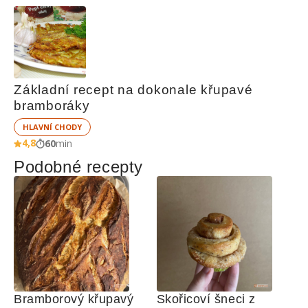
Základní recept na dokonale křupavé 
bramboráky
HLAVNÍ CHODY
4,8
60
min
Podobné recepty
Bramborový křupavý 
Skořicoví šneci z 