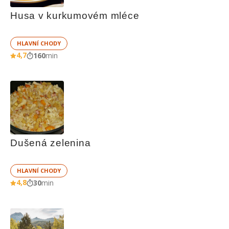
Husa v kurkumovém mléce
HLAVNÍ CHODY
4,7
160
min
Dušená zelenina
HLAVNÍ CHODY
4,8
30
min