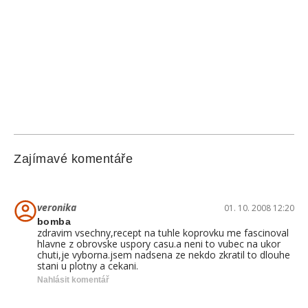
Zajímavé komentáře
veronika
01. 10. 2008 12:20
bomba
zdravim vsechny,recept na tuhle koprovku me fascinoval
hlavne z obrovske uspory casu.a neni to vubec na ukor
chuti,je vyborna.jsem nadsena ze nekdo zkratil to dlouhe
stani u plotny a cekani.
Nahlásit komentář