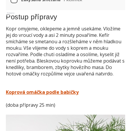
Reklama
Postup přípravy
Kopr omyjeme, oklepeme a jemně usekáme. Vložíme
jej do vroucí vody a asi 2 minuty povaříme. Kefír
smícháme se smetanou a rozšleháme v něm hladkou
mouku. Vše vlijeme do vody s koprem a mouku
rozvaříme. Podle chuti osladíme a osolíme, kyselit již
není potřeba. Bleskovou koprovku můžeme podávat s
knedlíky, bramborem, zbytky hovězího masa. Do
hotové omáčky rozpůlíme vejce uvařená natvrdo.
Koprová omáčka podle babičky
(doba přípravy 25 min)