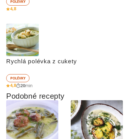
POLÉVKY
4,8
Rychlá polévka z cukety
POLÉVKY
4,8
20
min
Podobné recepty