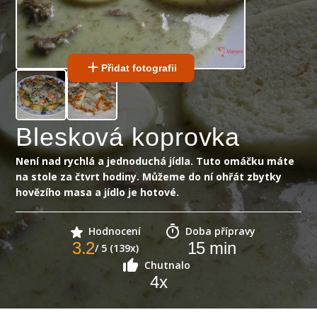
Přidat fotografii
Blesková koprovka
Není nad rychlá a jednoduchá jídla. Tuto omáčku máte
na stole za čtvrt hodiny. Můžeme do ní ohřát zbytky
hovězího masa a jídlo je hotové.
Hodnocení
Doba přípravy
3.2
15
min
/ 5 (139x)
Chutnalo
4
x