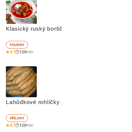
Klasický ruský boršč
POLÉVKY
4,7
120
min
Lahůdkové rohlíčky
PŘÍLOHY
4,7
120
min