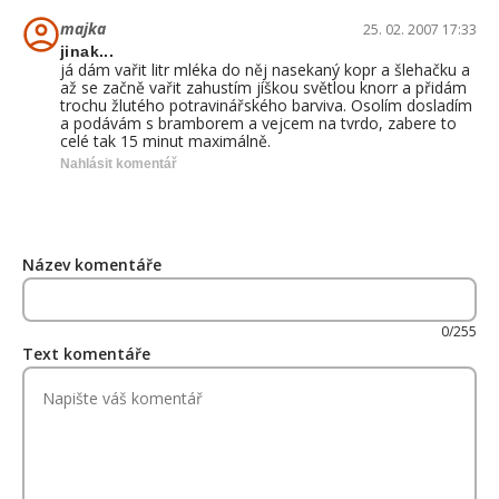
majka
25. 02. 2007 17:33
jinak...
já dám vařit litr mléka do něj nasekaný kopr a šlehačku a
až se začně vařit zahustím jíškou světlou knorr a přidám
trochu žlutého potravinářského barviva. Osolím dosladím
a podávám s bramborem a vejcem na tvrdo, zabere to
celé tak 15 minut maximálně.
Nahlásit komentář
Název komentáře
0/255
Text komentáře