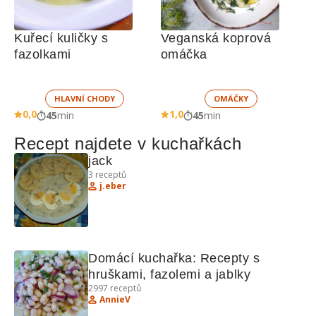
Kuřecí kuličky s 
Veganská koprová 
fazolkami
omáčka
HLAVNÍ CHODY
OMÁČKY
0,0
1,0
45
min
45
min
Recept najdete v kuchařkách
jack
3
receptů
j.eber
Domácí kuchařka: Recepty s 
hruškami, fazolemi a jablky
2997
receptů
AnnieV