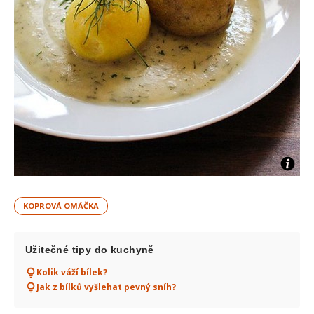
KOPROVÁ OMÁČKA
Užitečné tipy do kuchyně
Kolik váží bílek?
Jak z bílků vyšlehat pevný sníh?