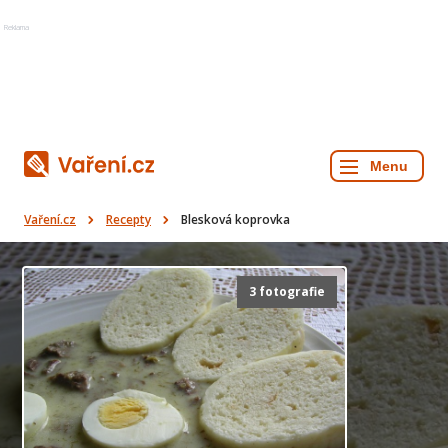
Reklama
Vaření.cz
Recepty
Blesková koprovka
3 fotografie