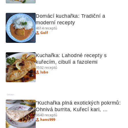
Domácí kuchařka: Tradiční a 
moderní recepty
4614
receptů
Golf
Kuchařka: Lahodné recepty s 
kuřecím, cibulí a fazolemi
3592
receptů
lubo
Reklama
"Kuchařka plná exotických pokrmů: 
Ohnivá burrita, Kuřecí kari, 
9640
receptů
Hradečtí votroci"
hans999