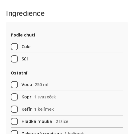
Ingredience
Podle chuti
Cukr
Sůl
Ostatní
Voda
250 ml
Kopr
1 svazeček
Kefír
1 kelímek
Hladká mouka
2 lžíce
Zakysaná smetana
1 kelímek