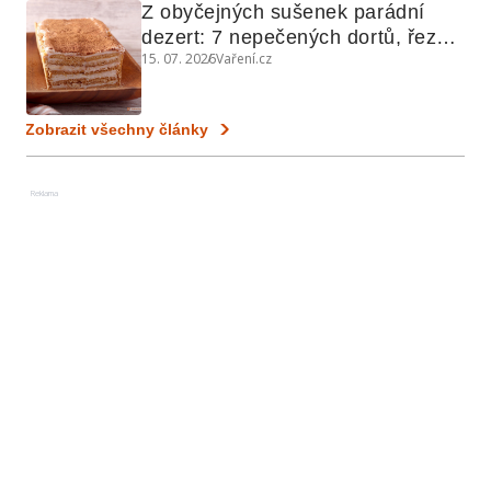
Z obyčejných sušenek parádní 
dezert: 7 nepečených dortů, řezů 
15. 07. 2026
Vaření.cz
a koláčů
Zobrazit všechny články
Reklama