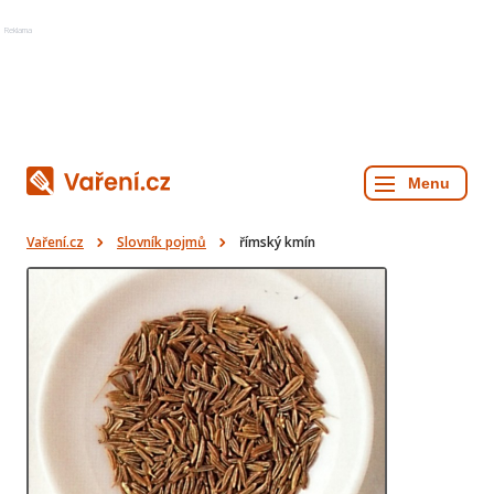
Reklama
Vaření.cz
Slovník pojmů
římský kmín