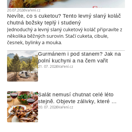
20.07.2026
Vaření.cz
Nevíte, co s cuketou? Tento levný slaný koláč 
chutná božsky teplý i studený
Jednoduchý a levný slaný cuketový koláč připravíte z
několika běžných surovin. Stačí cuketa, cibule,
česnek, bylinky a mouka.
Gurmánem i pod stanem? Jak na 
polní kuchyni a na čem vařit
21. 07. 2026
Vaření.cz
Salát nemusí chutnat celé léto 
stejně. Objevte zálivky, které 
20. 07. 2026
Vaření.cz
využijete i na maso, nudle nebo 
grilovanou zeleninu