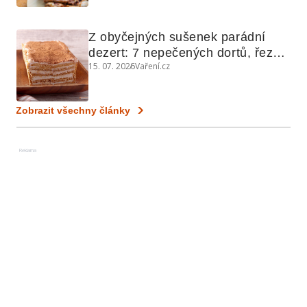
Z obyčejných sušenek parádní 
dezert: 7 nepečených dortů, řezů 
15. 07. 2026
Vaření.cz
a koláčů
Zobrazit všechny články
Reklama