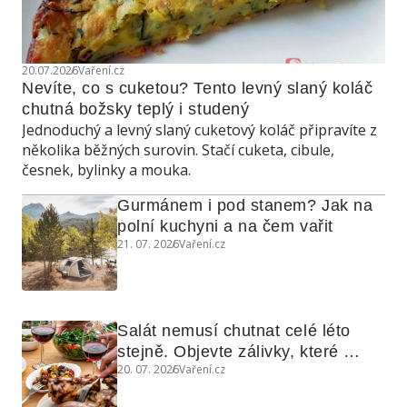
20.07.2026
Vaření.cz
Nevíte, co s cuketou? Tento levný slaný koláč 
chutná božsky teplý i studený
Jednoduchý a levný slaný cuketový koláč připravíte z
několika běžných surovin. Stačí cuketa, cibule,
česnek, bylinky a mouka.
Gurmánem i pod stanem? Jak na 
polní kuchyni a na čem vařit
21. 07. 2026
Vaření.cz
Salát nemusí chutnat celé léto 
stejně. Objevte zálivky, které 
20. 07. 2026
Vaření.cz
využijete i na maso, nudle nebo 
grilovanou zeleninu