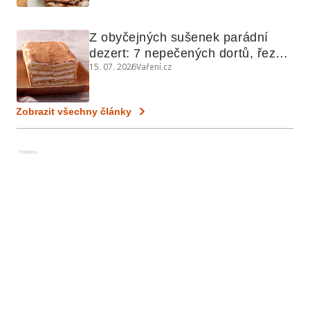
Z obyčejných sušenek parádní 
dezert: 7 nepečených dortů, řezů 
15. 07. 2026
Vaření.cz
a koláčů
Zobrazit všechny články
Reklama