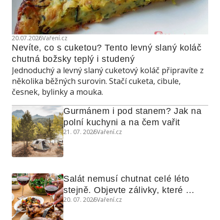
20.07.2026
Vaření.cz
Nevíte, co s cuketou? Tento levný slaný koláč 
chutná božsky teplý i studený
Jednoduchý a levný slaný cuketový koláč připravíte z
několika běžných surovin. Stačí cuketa, cibule,
česnek, bylinky a mouka.
Gurmánem i pod stanem? Jak na 
polní kuchyni a na čem vařit
21. 07. 2026
Vaření.cz
Salát nemusí chutnat celé léto 
stejně. Objevte zálivky, které 
20. 07. 2026
Vaření.cz
využijete i na maso, nudle nebo 
grilovanou zeleninu