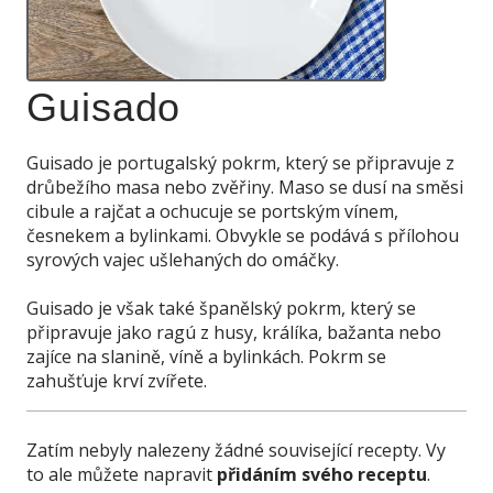
Guisado
Guisado je portugalský pokrm, který se připravuje z
drůbežího masa nebo zvěřiny. Maso se dusí na směsi
cibule a rajčat a ochucuje se portským vínem,
česnekem a bylinkami. Obvykle se podává s přílohou
syrových vajec ušlehaných do omáčky.
Guisado je však také španělský pokrm, který se
připravuje jako ragú z husy, králíka, bažanta nebo
zajíce na slanině, víně a bylinkách. Pokrm se
zahušťuje krví zvířete.
Zatím nebyly nalezeny žádné související recepty. Vy
to ale můžete napravit
přidáním svého receptu
.