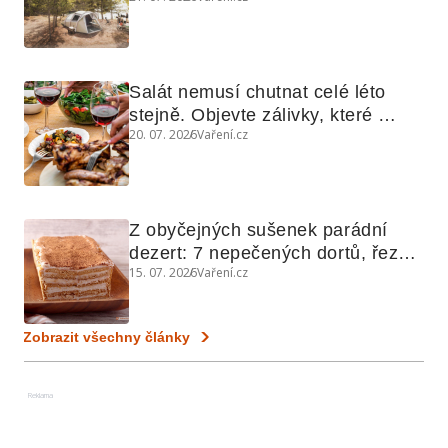
Salát nemusí chutnat celé léto 
stejně. Objevte zálivky, které 
20. 07. 2026
Vaření.cz
využijete i na maso, nudle nebo 
grilovanou zeleninu
Z obyčejných sušenek parádní 
dezert: 7 nepečených dortů, řezů 
15. 07. 2026
Vaření.cz
a koláčů
Zobrazit všechny články
Reklama