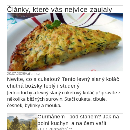
Články, které vás nejvíce zaujaly
20.07.2026
Vaření.cz
Nevíte, co s cuketou? Tento levný slaný koláč 
chutná božsky teplý i studený
Jednoduchý a levný slaný cuketový koláč připravíte z
několika běžných surovin. Stačí cuketa, cibule,
česnek, bylinky a mouka.
Gurmánem i pod stanem? Jak na 
polní kuchyni a na čem vařit
21. 07. 2026
Vaření.cz