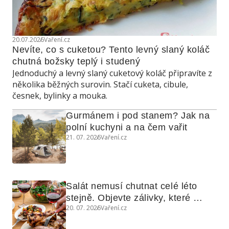
20.07.2026
Vaření.cz
Nevíte, co s cuketou? Tento levný slaný koláč 
chutná božsky teplý i studený
Jednoduchý a levný slaný cuketový koláč připravíte z
několika běžných surovin. Stačí cuketa, cibule,
česnek, bylinky a mouka.
Gurmánem i pod stanem? Jak na 
polní kuchyni a na čem vařit
21. 07. 2026
Vaření.cz
Salát nemusí chutnat celé léto 
stejně. Objevte zálivky, které 
20. 07. 2026
Vaření.cz
využijete i na maso, nudle nebo 
grilovanou zeleninu