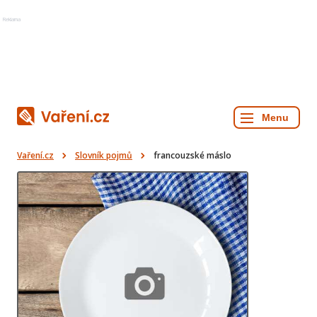
Reklama
Vaření.cz
Slovník pojmů
francouzské máslo