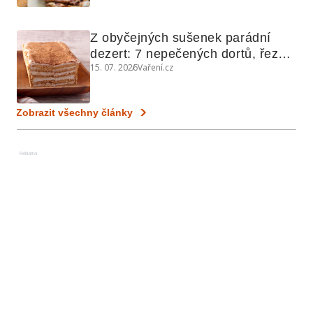
Z obyčejných sušenek parádní 
dezert: 7 nepečených dortů, řezů 
15. 07. 2026
Vaření.cz
a koláčů
Zobrazit všechny články
Reklama