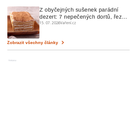
Z obyčejných sušenek parádní 
dezert: 7 nepečených dortů, řezů 
15. 07. 2026
Vaření.cz
a koláčů
Zobrazit všechny články
Reklama