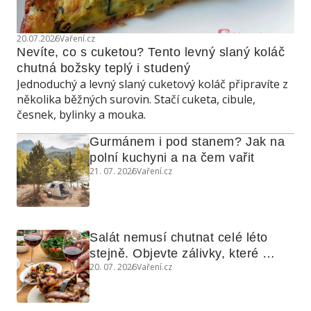
20.07.2026
Vaření.cz
Nevíte, co s cuketou? Tento levný slaný koláč 
chutná božsky teplý i studený
Jednoduchý a levný slaný cuketový koláč připravíte z
několika běžných surovin. Stačí cuketa, cibule,
česnek, bylinky a mouka.
Gurmánem i pod stanem? Jak na 
polní kuchyni a na čem vařit
21. 07. 2026
Vaření.cz
Salát nemusí chutnat celé léto 
stejně. Objevte zálivky, které 
20. 07. 2026
Vaření.cz
využijete i na maso, nudle nebo 
grilovanou zeleninu