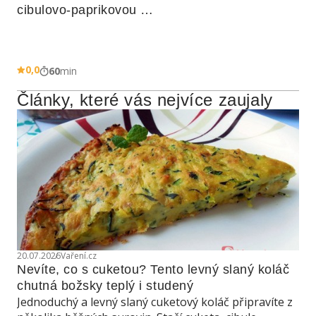
cibulovo-paprikovou 
omáčkou
0,0
60
min
Články, které vás nejvíce zaujaly
20.07.2026
Vaření.cz
Nevíte, co s cuketou? Tento levný slaný koláč 
chutná božsky teplý i studený
Jednoduchý a levný slaný cuketový koláč připravíte z