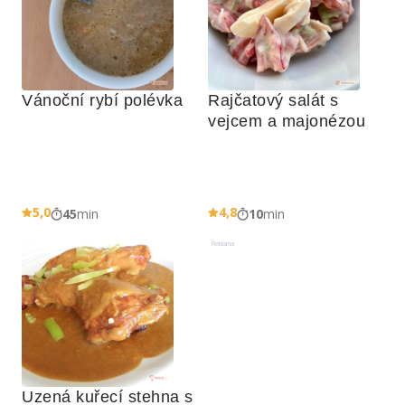
Vánoční rybí polévka
Rajčatový salát s 
vejcem a majonézou
5,0
4,8
45
min
10
min
Reklama
Uzená kuřecí stehna s 