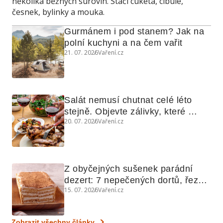
několika běžných surovin. Stačí cuketa, cibule,
česnek, bylinky a mouka.
Gurmánem i pod stanem? Jak na 
polní kuchyni a na čem vařit
21. 07. 2026
Vaření.cz
Salát nemusí chutnat celé léto 
stejně. Objevte zálivky, které 
20. 07. 2026
Vaření.cz
využijete i na maso, nudle nebo 
grilovanou zeleninu
Z obyčejných sušenek parádní 
dezert: 7 nepečených dortů, řezů 
15. 07. 2026
Vaření.cz
a koláčů
Zobrazit všechny články