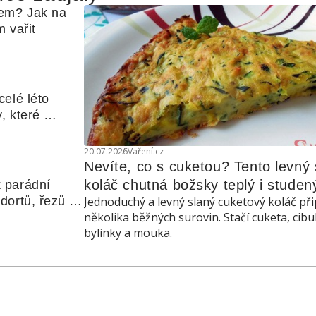
em? Jak na 
 vařit
elé léto 
, které 
udle nebo 
20.07.2026
Vaření.cz
Nevíte, co s cuketou? Tento levný s
koláč chutná božsky teplý i studen
 parádní 
ortů, řezů a 
Jednoduchý a levný slaný cuketový koláč při
několika běžných surovin. Stačí cuketa, cibu
bylinky a mouka.