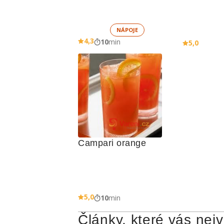
NÁPOJE
4,3
10
min
5,0
Campari orange
5,0
10
min
Články, které vás nejv