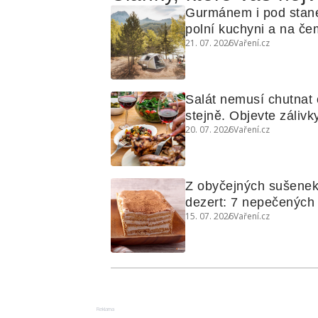
Gurmánem i pod stan
polní kuchyni a na čem
21. 07. 2026
Vaření.cz
Salát nemusí chutnat c
stejně. Objevte zálivky
20. 07. 2026
Vaření.cz
využijete i na maso, n
grilovanou zeleninu
Z obyčejných sušenek
dezert: 7 nepečených d
15. 07. 2026
Vaření.cz
koláčů
Reklama