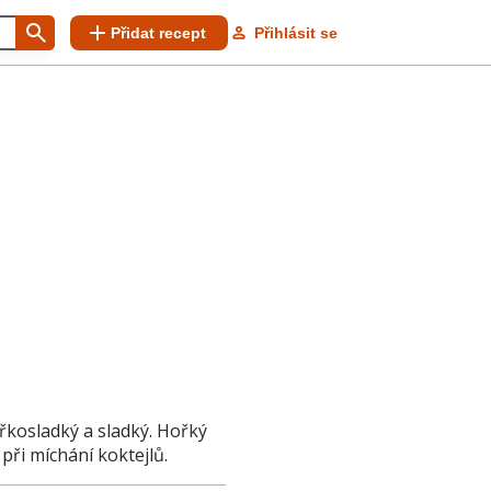
Přidat recept
Přihlásit se
ořkosladký a sladký. Hořký
při míchání koktejlů.