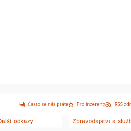
Často se nás ptáte
Pro inzerenty
RSS zdr
Další odkazy
Zpravodajství a služ