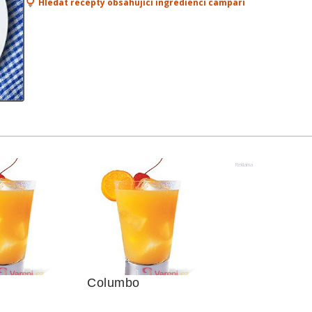
Hledat recepty obsahující ingredienci campari
Reklama
Columbo