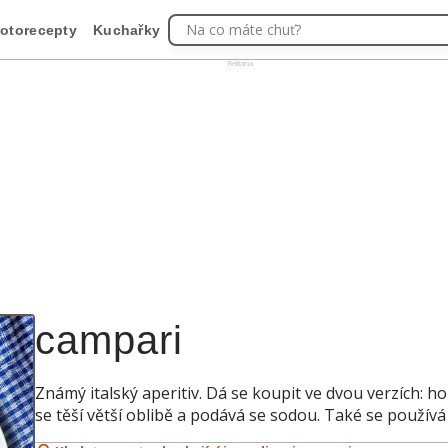
Na co máte chuť?
otorecepty
Kuchařky
Reklama
campari
Známý italský aperitiv. Dá se koupit ve dvou verzích: h
se těší větší oblibě a podává se sodou. Také se používá 