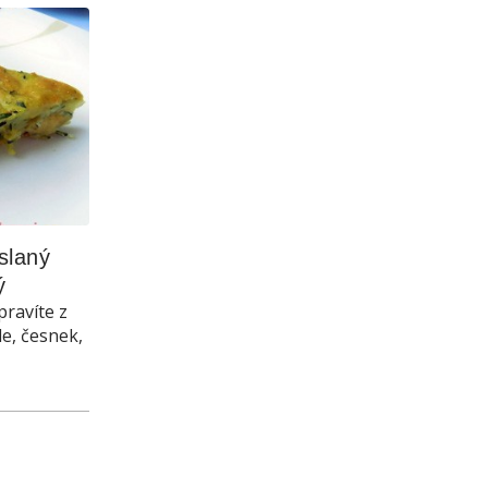
laný 
ý
pravíte z
le, česnek,