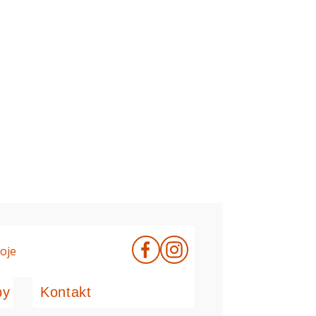
oje
by
Kontakt