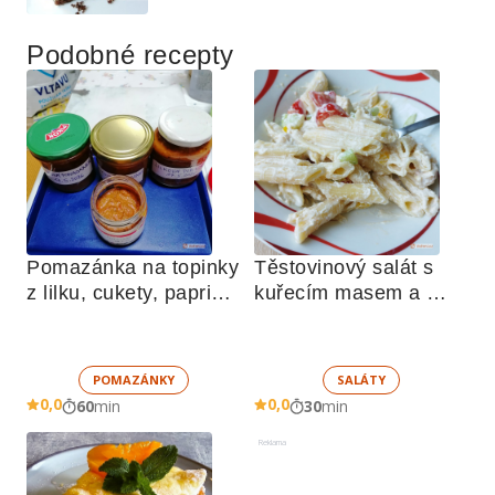
Podobné recepty
Pomazánka na topinky 
Těstovinový salát s 
z lilku, cukety, paprik, 
kuřecím masem a 
sušených rajčat a 
zeleninou 
žampionů
POMAZÁNKY
SALÁTY
0,0
0,0
60
min
30
min
Reklama