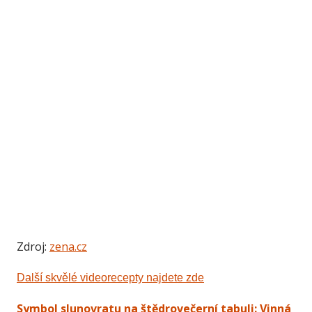
Zdroj:
zena.cz
Další skvělé videorecepty najdete zde
Symbol slunovratu na štědrovečerní tabuli: Vinná