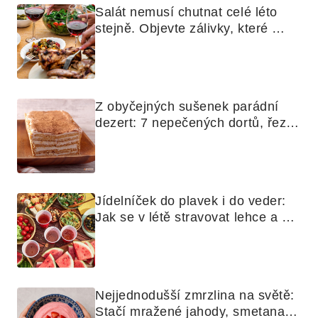
Salát nemusí chutnat celé léto 
stejně. Objevte zálivky, které 
využijete i na maso, nudle nebo 
grilovanou zeleninu
Z obyčejných sušenek parádní 
dezert: 7 nepečených dortů, řezů 
a koláčů
Jídelníček do plavek i do veder: 
Jak se v létě stravovat lehce a 
chytře
Nejjednodušší zmrzlina na světě: 
Stačí mražené jahody, smetana a 