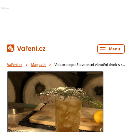
Reklama
Vaření.cz
Magazín
Videorecept: Slavnostní vánoční drink s rumem a perníkem