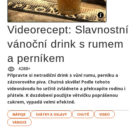
Videorecept: Slavnostní
vánoční drink s rumem
a perníkem
4288
×
Připravte si netradiční drink s vůní rumu, perníku a
zázvorového piva. Chutná skvěle! Podle tohoto
videonávodu ho určitě zvládnete a překvapíte rodinu i
přátele. K dozdobení použijte větvičku poprášenou
cukrem, vypadá velmi efektně.
NÁPOJE
SVÁTKY A OSLAVY
CHUTĚ
VIDEO
VÁNOCE