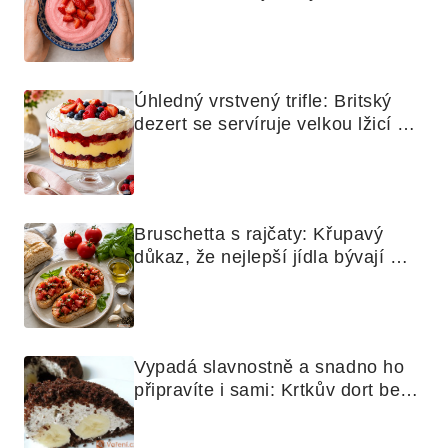
mixér
Úhledný vrstvený trifle: Britský 
dezert se servíruje velkou lžicí 
skoro jako bramborová kaše
Bruschetta s rajčaty: Křupavý 
důkaz, že nejlepší jídla bývají 
nejjednodušší
Vypadá slavnostně a snadno ho 
připravíte i sami: Krtkův dort bez 
mouky