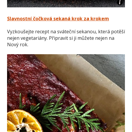
Slavnostní čočková sekaná krok za krokem
Vyzkoušejte recept na sváteční sekanou, která potěší
nejen vegetariány. Připravit si ji můžete nejen na
Nový rok.