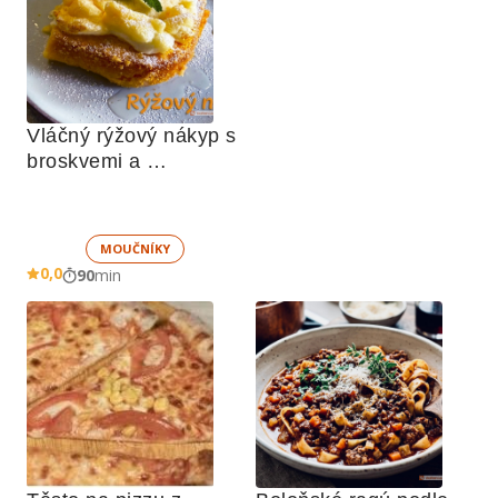
Vláčný rýžový nákyp s 
broskvemi a 
nadýchaným sněhem
MOUČNÍKY
0,0
90
min