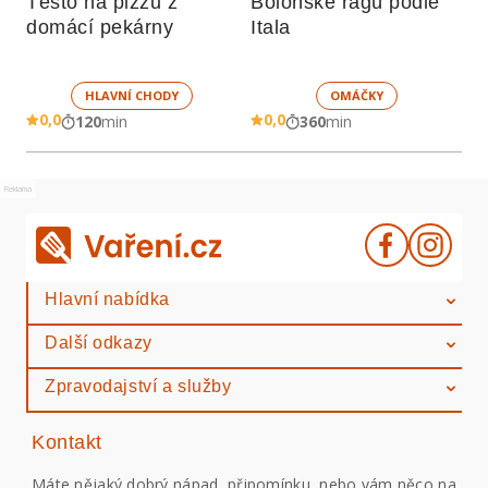
Těsto na pizzu z 
Boloňské ragú podle 
domácí pekárny
Itala
HLAVNÍ CHODY
OMÁČKY
0,0
0,0
120
min
360
min
Reklama
Hlavní nabídka
Další odkazy
Zpravodajství a služby
Kontakt
Máte nějaký dobrý nápad, připomínku, nebo vám něco na