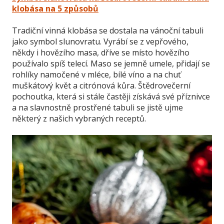
klobása na 5 způsobů
Tradiční vinná klobása se dostala na vánoční tabuli
jako symbol slunovratu. Vyrábí se z vepřového,
někdy i hovězího masa, dříve se místo hovězího
používalo spíš telecí. Maso se jemně umele, přidají se
rohlíky namočené v mléce, bílé víno a na chuť
muškátový květ a citrónová kůra. Štědrovečerní
pochoutka, která si stále častěji získává své příznivce
a na slavnostně prostřené tabuli se jistě ujme
některý z našich vybraných receptů.