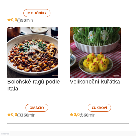
MOUČNÍKY
0,0
90
min
Boloňské ragú podle 
Velikonoční kuřátka
Itala
OMÁČKY
CUKROVÍ
0,0
0,0
360
min
60
min
Reklama