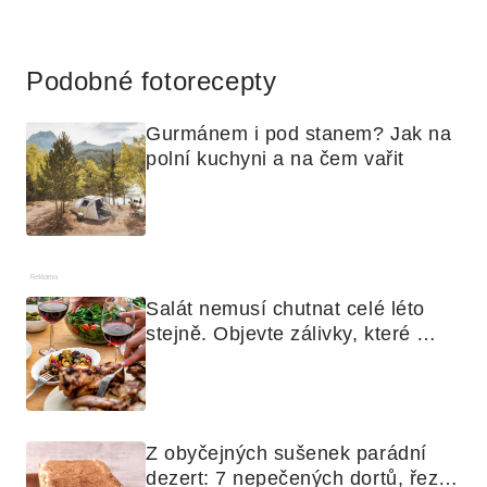
Reklama
Podobné fotorecepty
Gurmánem i pod stanem? Jak na 
polní kuchyni a na čem vařit
Reklama
Salát nemusí chutnat celé léto 
stejně. Objevte zálivky, které 
využijete i na maso, nudle nebo 
grilovanou zeleninu
Z obyčejných sušenek parádní 
dezert: 7 nepečených dortů, řezů 