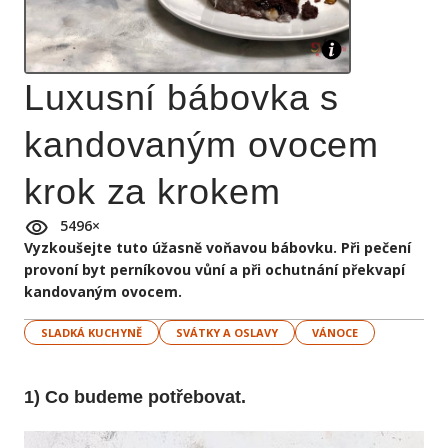
Luxusní bábovka s
kandovaným ovocem
krok za krokem
5496
×
Vyzkoušejte tuto úžasně voňavou bábovku. Při pečení
provoní byt perníkovou vůní a při ochutnání překvapí
kandovaným ovocem.
SLADKÁ KUCHYNĚ
SVÁTKY A OSLAVY
VÁNOCE
1) Co budeme potřebovat.