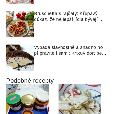
Bruschetta s rajčaty: Křupavý 
důkaz, že nejlepší jídla bývají 
nejjednodušší
Vypadá slavnostně a snadno ho 
připravíte i sami: Krtkův dort bez 
mouky
Podobné recepty