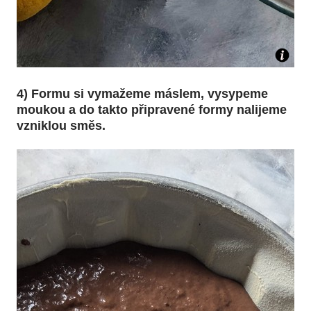
4) Formu si vymažeme máslem, vysypeme
moukou a do takto připravené formy nalijeme
vzniklou směs.