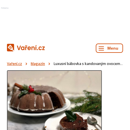
Reklama
Vaření.cz
Magazín
Luxusní bábovka s kandovaným ovocem krok za krokem