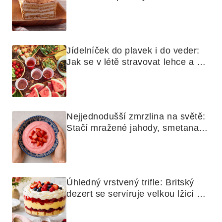
a koláčů
Jídelníček do plavek i do veder: 
Jak se v létě stravovat lehce a 
chytře
Nejjednodušší zmrzlina na světě: 
Stačí mražené jahody, smetana a 
mixér
Úhledný vrstvený trifle: Britský 
dezert se servíruje velkou lžicí 
skoro jako bramborová kaše