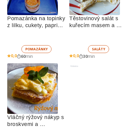
Pomazánka na topinky 
Těstovinový salát s 
z lilku, cukety, paprik, 
kuřecím masem a 
sušených rajčat a 
zeleninou 
žampionů
POMAZÁNKY
SALÁTY
0,0
0,0
60
min
30
min
Reklama
Vláčný rýžový nákyp s 
broskvemi a 
nadýchaným sněhem