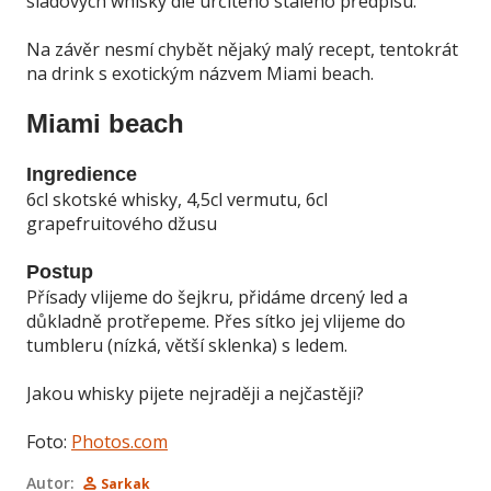
sladových whisky dle určitého stálého předpisu.
Na závěr nesmí chybět nějaký malý recept, tentokrát
na drink s exotickým názvem Miami beach.
Miami beach
Ingredience
6cl skotské whisky, 4,5cl vermutu, 6cl
grapefruitového džusu
Postup
Přísady vlijeme do šejkru, přidáme drcený led a
důkladně protřepeme. Přes sítko jej vlijeme do
tumbleru (nízká, větší sklenka) s ledem.
Jakou whisky pijete nejraději a nejčastěji?
Foto:
Photos.com
Autor:
Sarkak