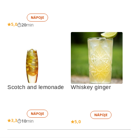
NÁPOJE
5,0
20
min
Scotch and lemonade
Whiskey ginger
NÁPOJE
NÁPOJE
3,3
10
min
5,0