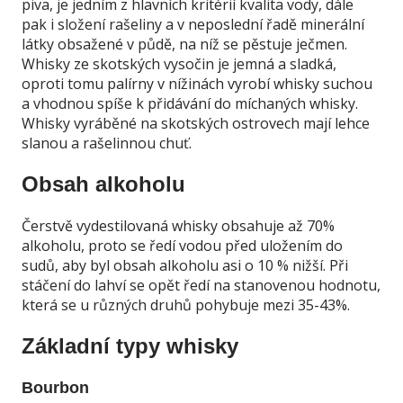
piva, je jedním z hlavních kritérií kvalita vody, dále
pak i složení rašeliny a v neposlední řadě minerální
látky obsažené v půdě, na níž se pěstuje ječmen.
Whisky ze skotských vysočin je jemná a sladká,
oproti tomu palírny v nížinách vyrobí whisky suchou
a vhodnou spíše k přidávání do míchaných whisky.
Whisky vyráběné na skotských ostrovech mají lehce
slanou a rašelinnou chuť.
Obsah alkoholu
Čerstvě vydestilovaná whisky obsahuje až 70%
alkoholu, proto se ředí vodou před uložením do
sudů, aby byl obsah alkoholu asi o 10 % nižší. Při
stáčení do lahví se opět ředí na stanovenou hodnotu,
která se u různých druhů pohybuje mezi 35-43%.
Základní typy whisky
Bourbon