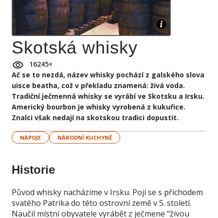
Skotská whisky
16245
×
Ač se to nezdá, název whisky pochází z galského slova
uisce beatha, což v překladu znamená: živá voda.
Tradiční ječmenná whisky se vyrábí ve Skotsku a Irsku.
Americký bourbon je whisky vyrobená z kukuřice.
Znalci však nedají na skotskou tradici dopustit.
NÁPOJE
NÁRODNÍ KUCHYNĚ
Historie
Původ whisky nacházíme v Irsku. Pojí se s příchodem
svatého Patrika do této ostrovní země v 5. století.
Naučil místní obyvatele vyrábět z ječmene "živou