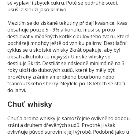
se vyplavil i zbytek cukru. Poté se podruhé scedí,
usuší a slouží jako krmivo.
Mezitím se do získané tekutiny přidají kvasnice. Kvas
obsahuje pouze 5 - 9% alkoholu, musí se proto
destilovat v měděných kotlík cibulovitého tvaru, které
pocházejí mnohdy ještě od vzniku palírny. Destilační
cyklus se u skotské whisky 2krát opakuje, aby byl
obsah alkoholu co nejvyšší. U irské whisky se
destiluje 3krát. Destilát se následně minimálně na 3
roky uloží do dubových sudů, které by měly být
prověřeny zráním amerického bourbonu nebo
francouzského sherry. Nejdéle po 18 letech se stáčí
do lahví.
Chuť whisky
Chuť a aroma whisky je samozřejmě ovlivněno dobou
zrání a druhem dřevěných sudů. Prvotně ji však
ovlivňuje původ surovin k její výrobě. Podobně jako u