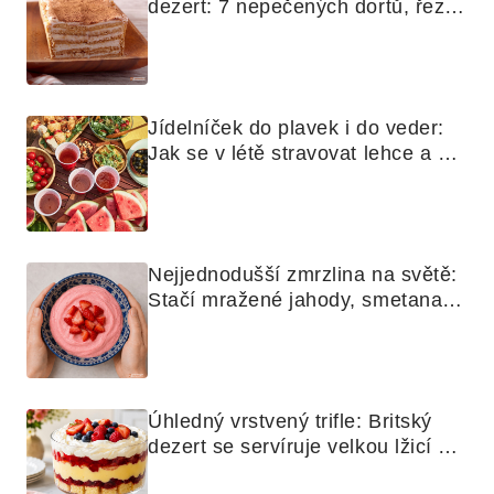
dezert: 7 nepečených dortů, řezů 
a koláčů
Jídelníček do plavek i do veder: 
Jak se v létě stravovat lehce a 
chytře
Nejjednodušší zmrzlina na světě: 
Stačí mražené jahody, smetana a 
mixér
Úhledný vrstvený trifle: Britský 
dezert se servíruje velkou lžicí 
skoro jako bramborová kaše