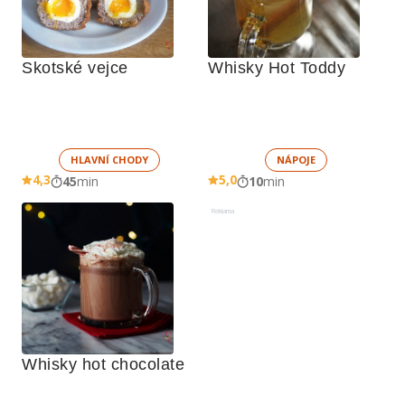
Skotské vejce
Whisky Hot Toddy
HLAVNÍ CHODY
NÁPOJE
4,3
5,0
45
min
10
min
Reklama
Whisky hot chocolate