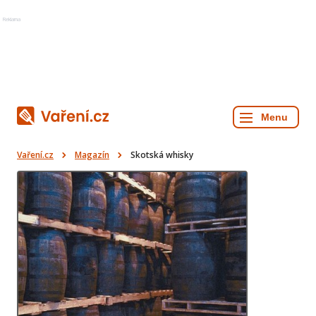
Reklama
Vaření.cz
Magazín
Skotská whisky