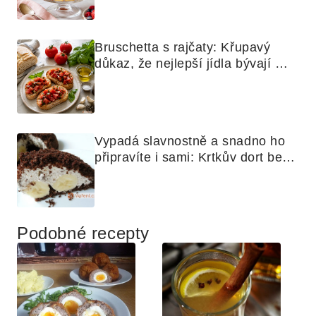
Bruschetta s rajčaty: Křupavý 
důkaz, že nejlepší jídla bývají 
nejjednodušší
Vypadá slavnostně a snadno ho 
připravíte i sami: Krtkův dort bez 
mouky
Podobné recepty