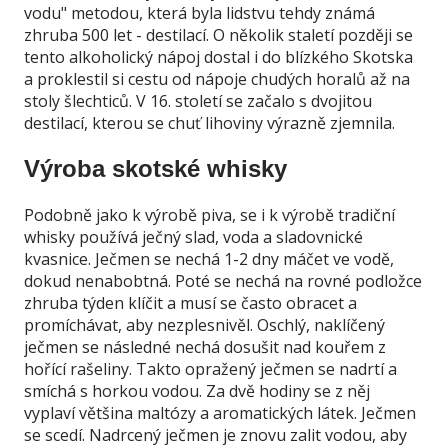
vodu" metodou, která byla lidstvu tehdy známá
zhruba 500 let - destilací. O několik staletí později se
tento alkoholický nápoj dostal i do blízkého Skotska
a proklestil si cestu od nápoje chudých horalů až na
stoly šlechticů. V 16. století se začalo s dvojitou
destilací, kterou se chuť lihoviny výrazně zjemnila.
Výroba skotské whisky
Podobně jako k výrobě piva, se i k výrobě tradiční
whisky používá ječný slad, voda a sladovnické
kvasnice. Ječmen se nechá 1-2 dny máčet ve vodě,
dokud nenabobtná. Poté se nechá na rovné podložce
zhruba týden klíčit a musí se často obracet a
promíchávat, aby nezplesnivěl. Oschlý, naklíčený
ječmen se následné nechá dosušit nad kouřem z
hořící rašeliny. Takto opražený ječmen se nadrtí a
smíchá s horkou vodou. Za dvě hodiny se z něj
vyplaví většina maltózy a aromatických látek. Ječmen
se scedí. Nadrcený ječmen je znovu zalit vodou, aby