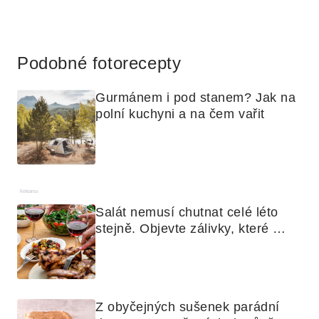
Reklama
Podobné fotorecepty
Gurmánem i pod stanem? Jak na 
polní kuchyni a na čem vařit
Reklama
Salát nemusí chutnat celé léto 
stejně. Objevte zálivky, které 
využijete i na maso, nudle nebo 
grilovanou zeleninu
Z obyčejných sušenek parádní 