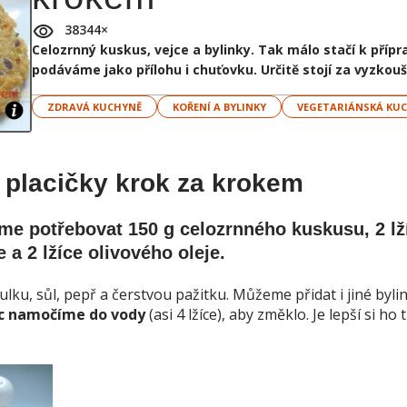
38344
×
Celozrnný kuskus, vejce a bylinky. Tak málo stačí k přípr
podáváme jako přílohu i chuťovku. Určitě stojí za vyzko
ZDRAVÁ KUCHYNĚ
KOŘENÍ A BYLINKY
VEGETARIÁNSKÁ KU
placičky krok za krokem
me potřebovat 150 g celozrnného kuskusu, 2 lž
 a 2 lžíce olivového oleje.
ulku, sůl, pepř a čerstvou pažitku. Můžeme přidat i jiné byli
c namočíme do vody
(asi 4 lžíce), aby změklo. Je lepší si ho