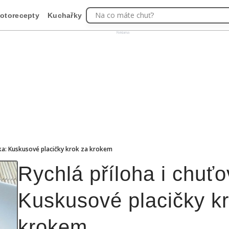
Na co máte chuť?
otorecepty
Kuchařky
Reklama
vka: Kuskusové placičky krok za krokem
Rychlá příloha i chuťo
Kuskusové placičky k
krokem