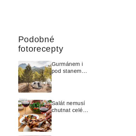
Podobné
fotorecepty
Gurmánem i 
pod stanem? 
Jak na polní 
kuchyni a na 
čem vařit
Reklama
Salát nemusí 
chutnat celé 
léto stejně. 
Objevte 
zálivky, které 