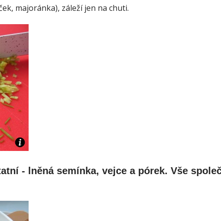
eček, majoránka), záleží jen na chuti.
atní - lněná semínka, vejce a pórek. Vše spole