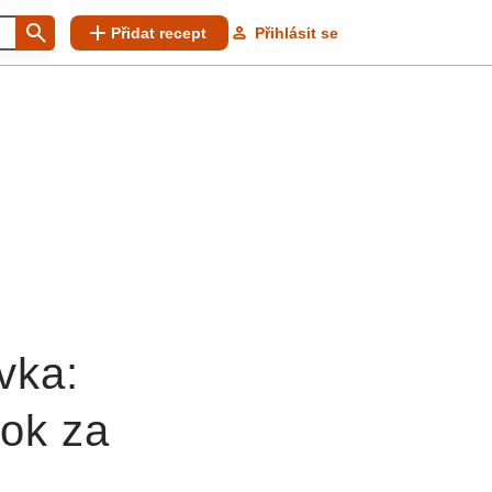
Přidat recept
Přihlásit se
vka:
rok za