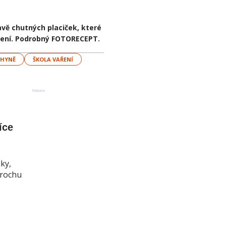
avě chutných placiček, které
ušení. Podrobný FOTORECEPT.
CHYNĚ
ŠKOLA VAŘENÍ
Reklama
íce
nky,
 trochu