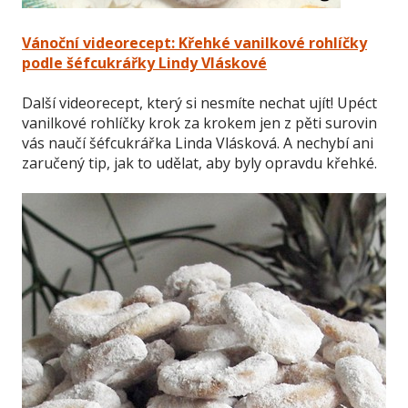
Vánoční videorecept: Křehké vanilkové rohlíčky
podle šéfcukrářky Lindy Vláskové
Další videorecept, který si nesmíte nechat ujít! Upéct
vanilkové rohlíčky krok za krokem jen z pěti surovin
vás naučí šéfcukrářka Linda Vlásková. A nechybí ani
zaručený tip, jak to udělat, aby byly opravdu křehké.