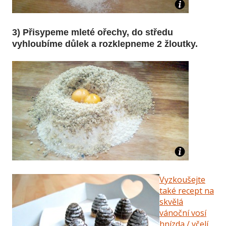
3) Přisypeme mleté ořechy, do středu
vyhloubíme důlek a rozklepneme 2 žloutky.
Vyzkoušejte
také recept na
skvělá
vánoční vosí
hnízda / včelí