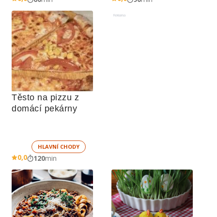
Reklama
Těsto na pizzu z 
domácí pekárny
HLAVNÍ CHODY
0,0
120
min