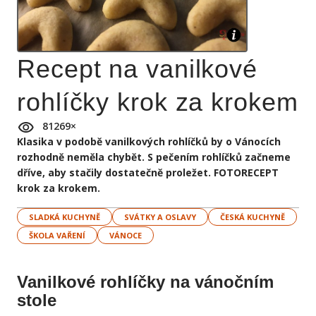
Recept na vanilkové
rohlíčky krok za krokem
81269
×
Klasika v podobě vanilkových rohlíčků by o Vánocích
rozhodně neměla chybět. S pečením rohlíčků začneme
dříve, aby stačily dostatečně proležet. FOTORECEPT
krok za krokem.
SLADKÁ KUCHYNĚ
SVÁTKY A OSLAVY
ČESKÁ KUCHYNĚ
ŠKOLA VAŘENÍ
VÁNOCE
Vanilkové rohlíčky na vánočním
stole