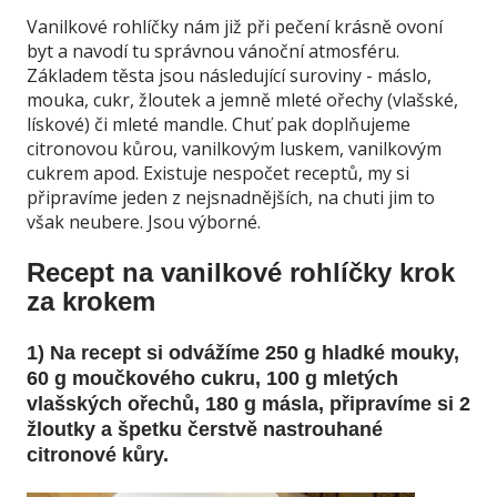
Vanilkové rohlíčky nám již při pečení krásně ovoní
byt a navodí tu správnou vánoční atmosféru.
Základem těsta jsou následující suroviny - máslo,
mouka, cukr, žloutek a jemně mleté ořechy (vlašské,
lískové) či mleté mandle. Chuť pak doplňujeme
citronovou kůrou, vanilkovým luskem, vanilkovým
cukrem apod. Existuje nespočet receptů, my si
připravíme jeden z nejsnadnějších, na chuti jim to
však neubere. Jsou výborné.
Recept na vanilkové rohlíčky krok
za krokem
1) Na recept si odvážíme 250 g hladké mouky,
60 g moučkového cukru, 100 g mletých
vlašských ořechů, 180 g másla, připravíme si 2
žloutky a špetku čerstvě nastrouhané
citronové kůry.