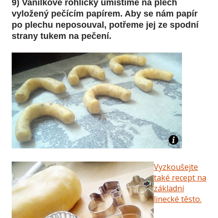
9) Vanilkové rohlíčky umístíme na plech
vyložený pečícím papírem. Aby se nám papír
po plechu neposouval, potřeme jej ze spodní
strany tukem na pečení.
Vyzkoušejte
také recept na
základní
linecké těsto.