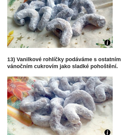
13) Vanilkové rohlíčky podáváme s ostatním
vánočním cukrovím jako sladké pohoštění.