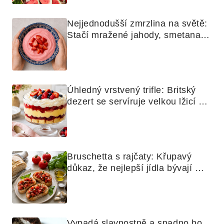
Nejjednodušší zmrzlina na světě: 
Stačí mražené jahody, smetana a 
mixér
Úhledný vrstvený trifle: Britský 
dezert se servíruje velkou lžicí 
skoro jako bramborová kaše
Bruschetta s rajčaty: Křupavý 
důkaz, že nejlepší jídla bývají 
nejjednodušší
Vypadá slavnostně a snadno ho 