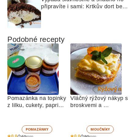
připravíte i sami: Krtkův dort bez 
mouky
Podobné recepty
Pomazánka na topinky 
Vláčný rýžový nákyp s 
z lilku, cukety, paprik, 
broskvemi a 
sušených rajčat a 
nadýchaným sněhem
žampionů
POMAZÁNKY
MOUČNÍKY
0,0
0,0
60
min
90
min