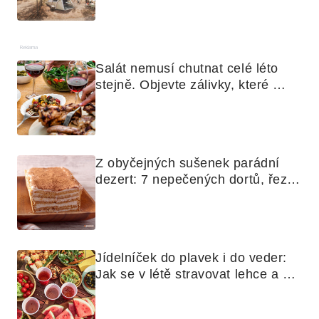
Reklama
Salát nemusí chutnat celé léto 
stejně. Objevte zálivky, které 
využijete i na maso, nudle nebo 
grilovanou zeleninu
Z obyčejných sušenek parádní 
dezert: 7 nepečených dortů, řezů 
a koláčů
Jídelníček do plavek i do veder: 
Jak se v létě stravovat lehce a 
chytře