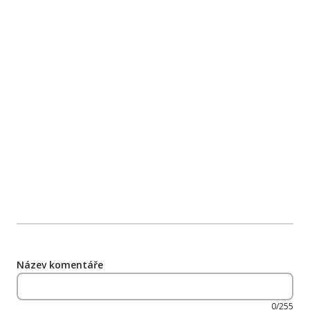
Název komentáře
0/255