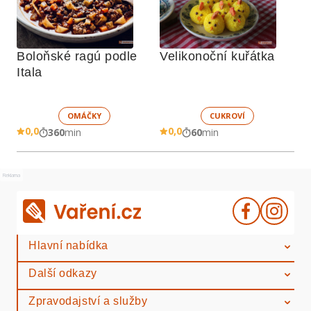
Boloňské ragú podle 
Velikonoční kuřátka
Itala
OMÁČKY
CUKROVÍ
0,0
0,0
360
min
60
min
Reklama
Hlavní nabídka
Další odkazy
Zpravodajství a služby