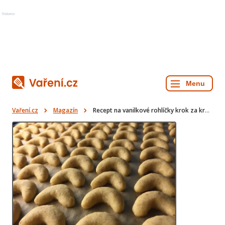
Reklama
Vaření.cz
Magazín
Recept na vanilkové rohlíčky krok za krokem