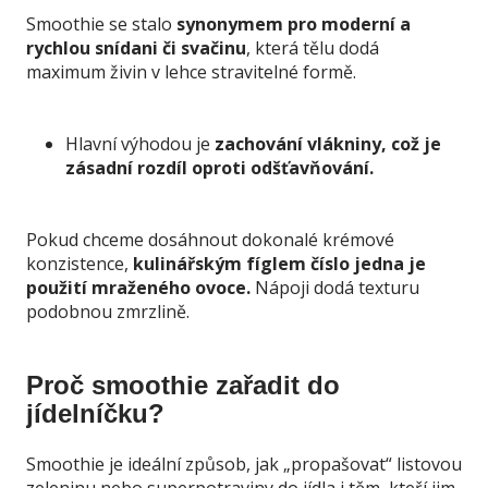
Smoothie se stalo
synonymem pro moderní a
rychlou snídani či svačinu
, která tělu dodá
maximum živin v lehce stravitelné formě.
Hlavní výhodou je
zachování vlákniny, což je
zásadní rozdíl oproti odšťavňování.
Pokud chceme dosáhnout dokonalé krémové
konzistence,
kulinářským fíglem číslo jedna je
použití mraženého ovoce.
Nápoji dodá texturu
podobnou zmrzlině.
Proč smoothie zařadit do
jídelníčku?
Smoothie je ideální způsob, jak „propašovat“ listovou