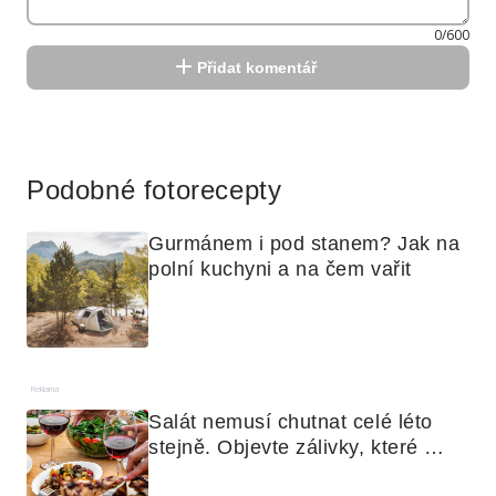
0/600
Přidat komentář
Reklama
Podobné fotorecepty
Gurmánem i pod stanem? Jak na 
polní kuchyni a na čem vařit
Reklama
Salát nemusí chutnat celé léto 
stejně. Objevte zálivky, které 
využijete i na maso, nudle nebo 