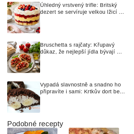
Úhledný vrstvený trifle: Britský 
dezert se servíruje velkou lžicí 
skoro jako bramborová kaše
Bruschetta s rajčaty: Křupavý 
důkaz, že nejlepší jídla bývají 
nejjednodušší
Vypadá slavnostně a snadno ho 
připravíte i sami: Krtkův dort bez 
mouky
Podobné recepty