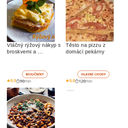
Vláčný rýžový nákyp s 
Těsto na pizzu z 
broskvemi a 
domácí pekárny
nadýchaným sněhem
MOUČNÍKY
HLAVNÍ CHODY
0,0
0,0
90
min
120
min
Reklama