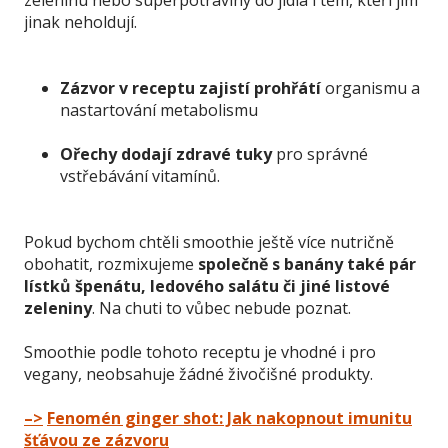
zeleninu nebo superpotraviny do jídla i těm, kteří jim
jinak neholdují.
Zázvor v receptu zajistí prohřátí
organismu a
nastartování metabolismu
Ořechy dodají zdravé tuky
pro správné
vstřebávání vitamínů.
Pokud bychom chtěli smoothie ještě více nutričně
obohatit, rozmixujeme
společně s banány také pár
lístků špenátu, ledového salátu či jiné listové
zeleniny
. Na chuti to vůbec nebude poznat.
Smoothie podle tohoto receptu je vhodné i pro
vegany, neobsahuje žádné živočišné produkty.
–>
Fenomén ginger shot: Jak nakopnout imunitu
šťávou ze zázvoru