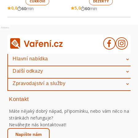
CUKROVÍ
DEZERTY
0,0
5,0
60
min
60
min
Reklama
Hlavní nabídka
Další odkazy
Zpravodajství a služby
Kontakt
Máte nějaký dobrý nápad, připomínku, nebo vám něco na
stránkách nefunguje?
Neváhejte nás kontaktovat!
Napište nám