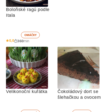
Boloňské ragú podle 
Itala
OMÁČKY
0,0
360
min
Velikonoční kuřátka
Čokoládový dort se 
šlehačkou a ovocem