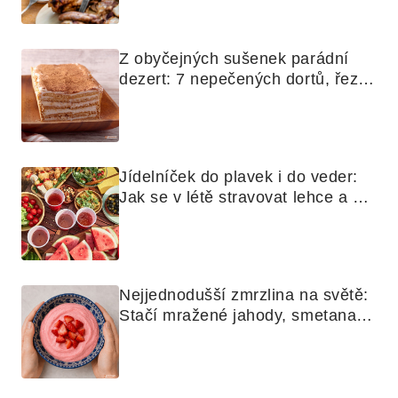
grilovanou zeleninu
Z obyčejných sušenek parádní 
dezert: 7 nepečených dortů, řezů 
a koláčů
Jídelníček do plavek i do veder: 
Jak se v létě stravovat lehce a 
chytře
Nejjednodušší zmrzlina na světě: 
Stačí mražené jahody, smetana a 
mixér