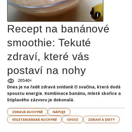
Recept na banánové
smoothie: Tekuté
zdraví, které vás
postaví na nohy
20540
×
Dnes je na řadě zdravá snídaně či svačina, která dodá
spoustu energie. Kombinace banánu, mleté skořice a
štiplavého zázvoru je dokonalá.
ZDRAVÁ KUCHYNĚ
NÁPOJE
VEGETARIÁNSKÁ KUCHYNĚ
OVOCE
ZDRAVÍ A DIETY