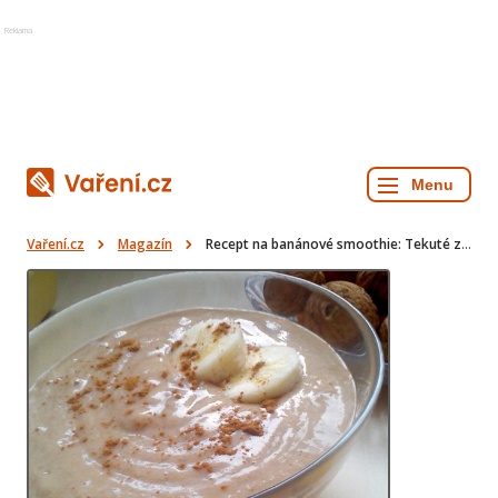
Reklama
Vaření.cz
Magazín
Recept na banánové smoothie: Tekuté zdraví, které vás postaví na nohy