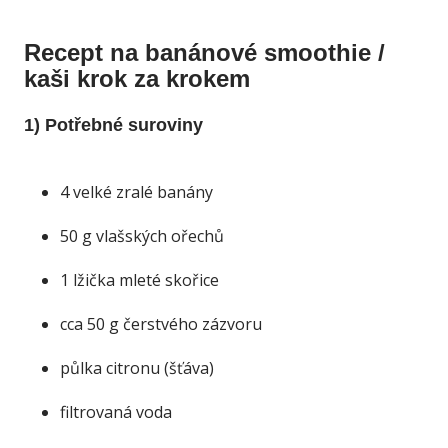
Recept na banánové smoothie /
kaši krok za krokem
1) Potřebné suroviny
4 velké zralé banány
50 g vlašských ořechů
1 lžička mleté skořice
cca 50 g čerstvého zázvoru
půlka citronu (šťáva)
filtrovaná voda