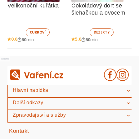
Velikonoční kuřátka
Čokoládový dort se 
šlehačkou a ovocem
CUKROVÍ
DEZERTY
0,0
5,0
60
min
60
min
Reklama
Hlavní nabídka
Další odkazy
Zpravodajství a služby
Kontakt