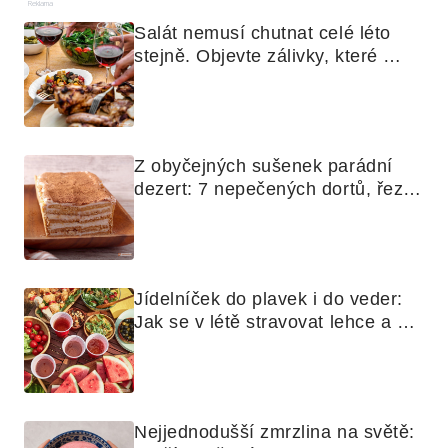
Reklama
Salát nemusí chutnat celé léto 
stejně. Objevte zálivky, které 
využijete i na maso, nudle nebo 
grilovanou zeleninu
Z obyčejných sušenek parádní 
dezert: 7 nepečených dortů, řezů 
a koláčů
Jídelníček do plavek i do veder: 
Jak se v létě stravovat lehce a 
chytře
Nejjednodušší zmrzlina na světě: 