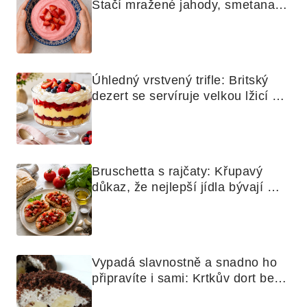
Stačí mražené jahody, smetana a 
mixér
Úhledný vrstvený trifle: Britský 
dezert se servíruje velkou lžicí 
skoro jako bramborová kaše
Bruschetta s rajčaty: Křupavý 
důkaz, že nejlepší jídla bývají 
nejjednodušší
Vypadá slavnostně a snadno ho 
připravíte i sami: Krtkův dort bez 
mouky