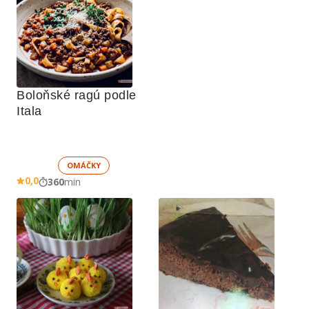
Boloňské ragú podle 
Itala
OMÁČKY
0,0
360
min