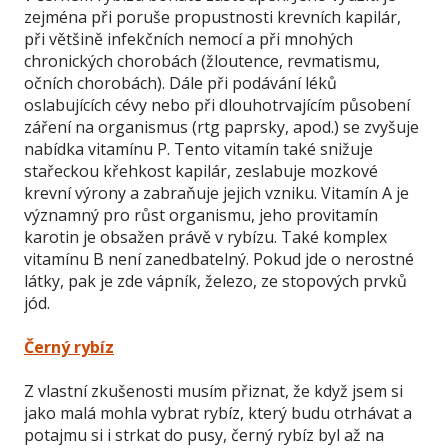
zejména při poruše propustnosti krevních kapilár,
při většině infekčních nemocí a při mnohých
chronických chorobách (žloutence, revmatismu,
očních chorobách). Dále při podávání léků
oslabujících cévy nebo při dlouhotrvajícím působení
záření na organismus (rtg paprsky, apod.) se zvyšuje
nabídka vitamínu P. Tento vitamín také snižuje
stařeckou křehkost kapilár, zeslabuje mozkové
krevní výrony a zabraňuje jejich vzniku. Vitamín A je
významný pro růst organismu, jeho provitamín
karotin je obsažen právě v rybízu. Také komplex
vitamínu B není zanedbatelný. Pokud jde o nerostné
látky, pak je zde vápník, železo, ze stopových prvků
jód.
Černý rybíz
Z vlastní zkušenosti musím přiznat, že když jsem si
jako malá mohla vybrat rybíz, který budu otrhávat a
potajmu si i strkat do pusy, černý rybíz byl až na