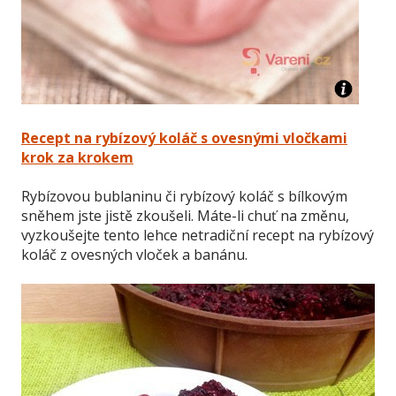
Recept na rybízový koláč s ovesnými vločkami
krok za krokem
Rybízovou bublaninu či rybízový koláč s bílkovým
sněhem jste jistě zkoušeli. Máte-li chuť na změnu,
vyzkoušejte tento lehce netradiční recept na rybízový
koláč z ovesných vloček a banánu.