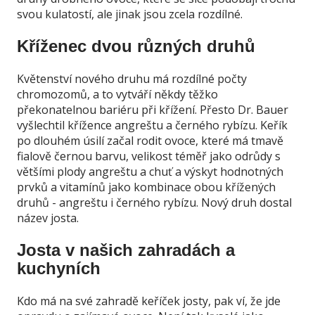
svou kulatostí, ale jinak jsou zcela rozdílné.
Kříženec dvou různých druhů
Květenství nového druhu má rozdílné počty
chromozomů, a to vytváří někdy těžko
překonatelnou bariéru při křížení. Přesto Dr. Bauer
vyšlechtil křížence angreštu a černého rybízu. Keřík
po dlouhém úsilí začal rodit ovoce, které má tmavě
fialově černou barvu, velikost téměř jako odrůdy s
většími plody angreštu a chuť a výskyt hodnotných
prvků a vitamínů jako kombinace obou křížených
druhů - angreštu i černého rybízu. Nový druh dostal
název josta.
Josta v našich zahradách a
kuchyních
Kdo má na své zahradě keříček josty, pak ví, že jde