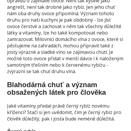
opravdu o zajímavé ovoce. Není tak kyselé jako
angrešt, není tak drobné jako rybíz. Jen jeho chuť
nám oba druhy ovoce připomíná. Význam tohoto
druhu pro naši kuchyni je pak obdobný - lze jíst
ovoce čerstvé a zachovat v něm tak všechny důležité
látky a vitamíny, lze ho také kompotovat nebo
zamrazovat. Milovníci domácího vína z ovoce, které si
pěstujeme na zahradách, mohou připravit také z
josty výrazné a sladké víno se zajímavou chutí. Je
možné toto ovoce přidat v menší dávce i k naloženým
samotným třešním nebo k červenému rybízu -
zvýrazní se tak chuť druhu vína.
Blahodárná chuť a význam
obsažených látek pro člověka
Jaké vitamíny předal právě černý rybíz novému
kříženci? Stačí si jen uvědomit, čím je černý rybíz pro
člověk důležitý, pak i josta bude neméně důležitá.