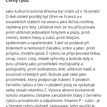
Černý rybíz
Jako kulturní ovocná dřevina byl znám už v 16.století.
O dvě století později byl šířen ve Francii a v
sousedních státech na severu jako léčivá rostlina,
zejména pro listy. Léčebná moc se mu přisuzovala
proti uštknutí jedovatým hmyzem a plazy, proti
zimnici, bolení hlavy a zubů, proti lišejům,
spáleninám a opařeninám. Také se podával při
bolestech a nemocech žaludku, srdce a jater, proti
průjmu, choleře apod. Z rybízu se připravovala šťáva,
sirup, rosol. Listy, mladé výhonky a bobule byly a
jsou užívány jako prostředek močopudný a
potopudný, proti vodnatosti, dně, uštknutí hadů a
kousnutí vzteklých psů. Bobule pak také jako
prostředek, který podporuje trávení. V plodech
černého rybízu a tím i v plodech josty se vyskytuje
velký obsah vitamínu C. Vysoce aktivní koncentrát
tohoto vitamínu získáme zahuštěním šťávy z černého
rybízu provařením a odpařením. Vitamín P - rutin - je
v černém rybízu bohatě zastoupen. Jeho využití je