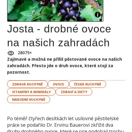
Josta - drobné ovoce
na našich zahradách
28075
×
Zajímavé a možná ne příliš pěstované ovoce na našich
zahradách. Přesto jde o druh ovoce, které stojí za
pozornost.
ZDRAVÁ KUCHYNĚ
OVOCE
ČESKÁ KUCHYNĚ
VITAMÍNY A MINERÁLY
ZDRAVÍ A DIETY
NÁRODNÍ KUCHYNĚ
Po téměř čtyřech desítkách let usilovné pěstitelské
práce se podařilo Dr. Ervinu Bauerovi zkřížit dva
druhy drobného ovoce, které se sice podobají trochu