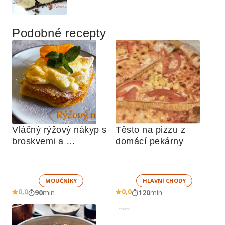
Podobné recepty
Vláčný rýžový nákyp s 
Těsto na pizzu z 
broskvemi a 
domácí pekárny
nadýchaným sněhem
MOUČNÍKY
HLAVNÍ CHODY
0,0
0,0
90
min
120
min
Reklama