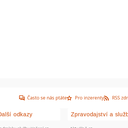
Často se nás ptáte
Pro inzerenty
RSS zdr
Další odkazy
Zpravodajství a služ