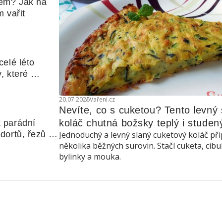
em? Jak na 
 vařit
elé léto 
, které 
udle nebo 
20.07.2026
Vaření.cz
Nevíte, co s cuketou? Tento levný s
koláč chutná božsky teplý i studen
 parádní 
ortů, řezů a 
Jednoduchý a levný slaný cuketový koláč při
několika běžných surovin. Stačí cuketa, cibu
bylinky a mouka.