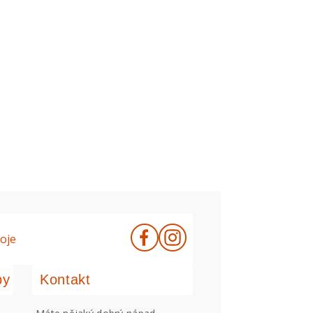
oje
by
Kontakt