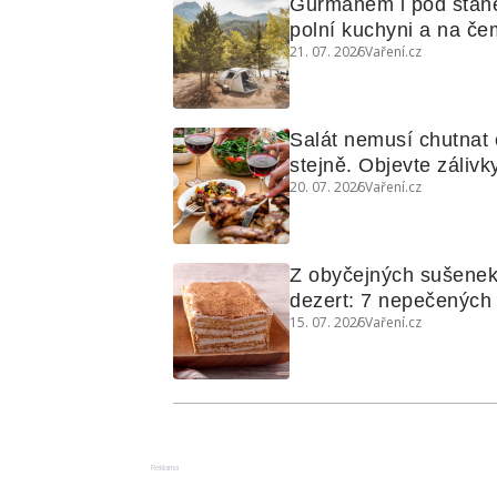
Gurmánem i pod stan
polní kuchyni a na čem
21. 07. 2026
Vaření.cz
Salát nemusí chutnat c
stejně. Objevte zálivky
20. 07. 2026
Vaření.cz
využijete i na maso, n
grilovanou zeleninu
Z obyčejných sušenek
dezert: 7 nepečených d
15. 07. 2026
Vaření.cz
koláčů
Reklama