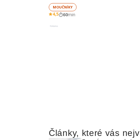
MOUČNÍKY
4,5
60
min
Reklama
Články, které vás nejv