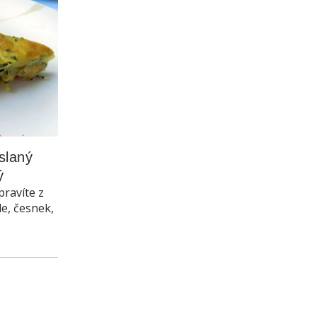
laný 
ý
pravíte z
le, česnek,