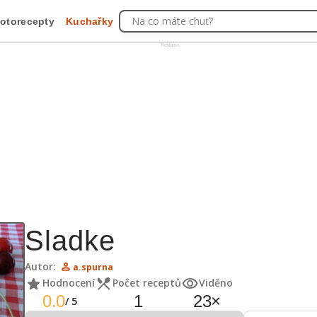
Na co máte chuť?
otorecepty
Kuchařky
Reklama
Sladke
Autor:
a.spurna
Hodnocení
Počet receptů
Viděno
0.0
1
23
×
/
5