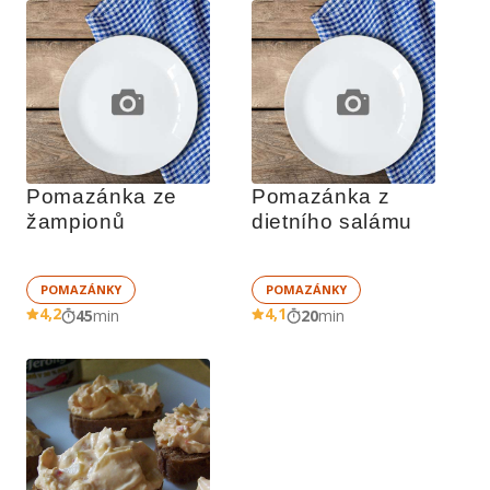
Pomazánka ze 
Pomazánka z 
žampionů
dietního salámu
POMAZÁNKY
POMAZÁNKY
4,2
4,1
45
min
20
min