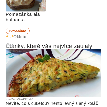
Pomazánka ala 
bulharka
POMAZÁNKY
3,1
15
min
Články, které vás nejvíce zaujaly
Reklama
20.07.2026
Vaření.cz
Nevíte, co s cuketou? Tento levný slaný koláč 