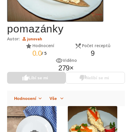
pomazánky
Autor:
junovah
Hodnocení
Počet receptů
0.0
9
/
5
Viděno
279
×
Líbí se mi
Nelíbí se mi