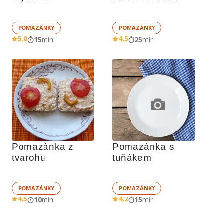
pomazánka
POMAZÁNKY
POMAZÁNKY
5,0
4,5
15
min
25
min
Pomazánka z 
Pomazánka s 
tvarohu
tuňákem
POMAZÁNKY
POMAZÁNKY
4,5
4,2
10
min
15
min