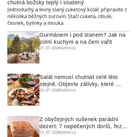
chutná božsky teplý i studený
Jednoduchý a levný slaný cuketový koláč připravíte z
několika běžných surovin. Stačí cuketa, cibule,
česnek, bylinky a mouka.
Gurmánem i pod stanem? Jak na 
polní kuchyni a na čem vařit
21. 07. 2026
Vaření.cz
Salát nemusí chutnat celé léto 
stejně. Objevte zálivky, které 
20. 07. 2026
Vaření.cz
využijete i na maso, nudle nebo 
grilovanou zeleninu
Z obyčejných sušenek parádní 
dezert: 7 nepečených dortů, řezů 
15. 07. 2026
Vaření.cz
a koláčů