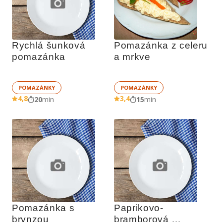
Rychlá šunková 
Pomazánka z celeru 
pomazánka 
a mrkve
POMAZÁNKY
POMAZÁNKY
4,8
3,4
20
min
15
min
Pomazánka s 
Paprikovo-
brynzou
bramborová 