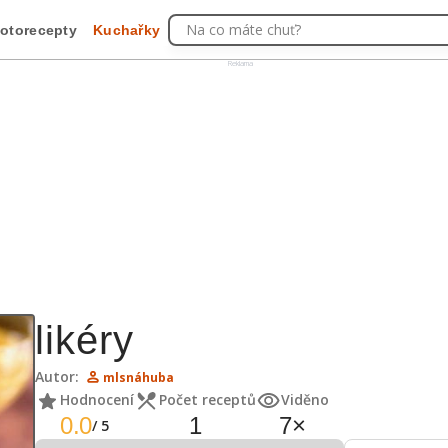
Na co máte chuť?
otorecepty
Kuchařky
Reklama
likéry
Autor:
mlsnáhuba
Hodnocení
Počet receptů
Viděno
0.0
1
7
×
/
5