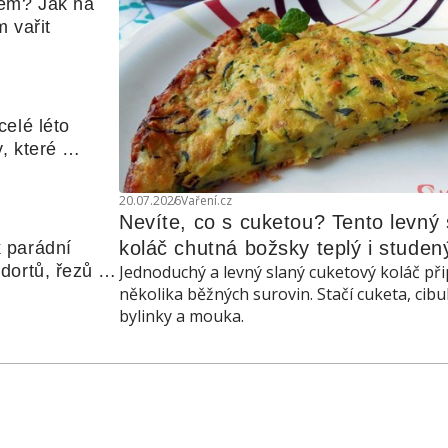
em? Jak na 
 vařit
elé léto 
, které 
udle nebo 
20.07.2026
Vaření.cz
Nevíte, co s cuketou? Tento levný s
koláč chutná božsky teplý i studen
 parádní 
ortů, řezů a 
Jednoduchý a levný slaný cuketový koláč při
několika běžných surovin. Stačí cuketa, cibu
bylinky a mouka.