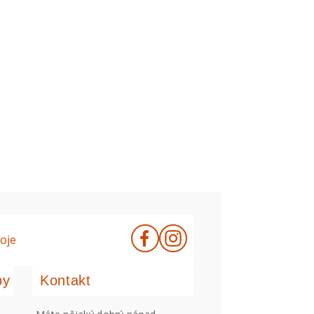
oje
by
Kontakt