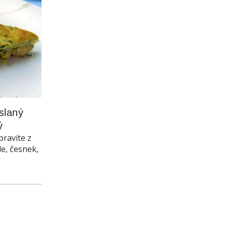
laný 
ý
pravíte z
le, česnek,