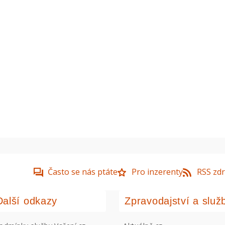
Často se nás ptáte
Pro inzerenty
RSS zdr
Další odkazy
Zpravodajství a služ