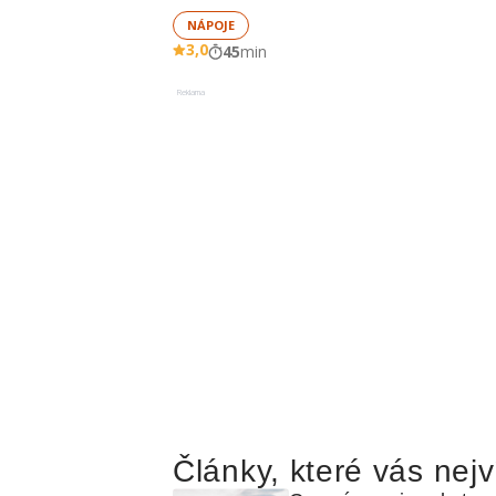
NÁPOJE
3,0
45
min
Reklama
Články, které vás nejv