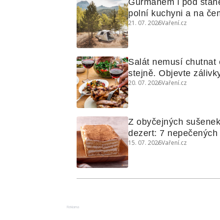
Gurmánem i pod stan
polní kuchyni a na čem
21. 07. 2026
Vaření.cz
Salát nemusí chutnat c
stejně. Objevte zálivky
20. 07. 2026
Vaření.cz
využijete i na maso, n
grilovanou zeleninu
Z obyčejných sušenek
dezert: 7 nepečených d
15. 07. 2026
Vaření.cz
koláčů
Reklama