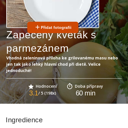
Přidat fotografii
Zapečený květák s
parmezánem
Vhodná zeleninová příloha ke grilovanému masu nebo
jen tak jako lehký hlavní chod při dietě. Velice
jednoduché!
Hodnocení
Doba přípravy
3.1
60
min
/ 5 (198x)
Ingredience