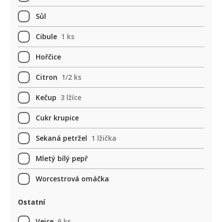
Sůl
Cibule
1 ks
Hořčice
Citron
1/2 ks
Kečup
3 lžíce
Cukr krupice
Sekaná petržel
1 lžička
Mletý bílý pepř
Worcestrová omáčka
Ostatní
Vejce
6 ks