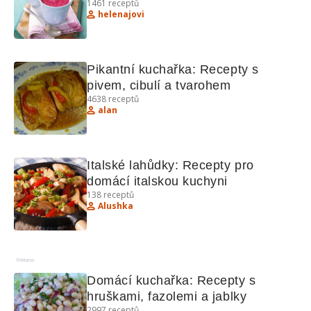
1461
receptů
kuchyně
helenajovi
Pikantní kuchařka: Recepty s 
pivem, cibulí a tvarohem
4638
receptů
alan
Italské lahůdky: Recepty pro 
domácí italskou kuchyni
138
receptů
Alushka
Reklama
Domácí kuchařka: Recepty s 
hruškami, fazolemi a jablky
2997
receptů