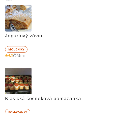
Reklama
Jogurtový závin
MOUČNÍKY
4,9
45
min
Klasická česneková pomazánka
POMAZÁNKY