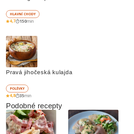
HLAVNÍ CHODY
4,7
150
min
Pravá jihočeská kulajda
POLÉVKY
4,8
35
min
Podobné recepty