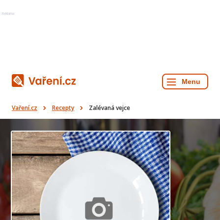
Reklama
Vaření.cz
Recepty
Zalévaná vejce