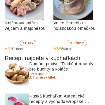
Rajčatový salát s 
Vejce Benedikt s 
vejcem a majonézou
holandskou omáčkou
SALÁTY
CHUŤOVKY
4,8
5,0
10
min
30
min
Recept najdete v kuchařkách
Domácí pečivo: Tradiční recepty 
pro buchty a koláče
19
receptů
frantisek.bilek
Ruská kuchařka: Autentické 
recepty z východoevropské 