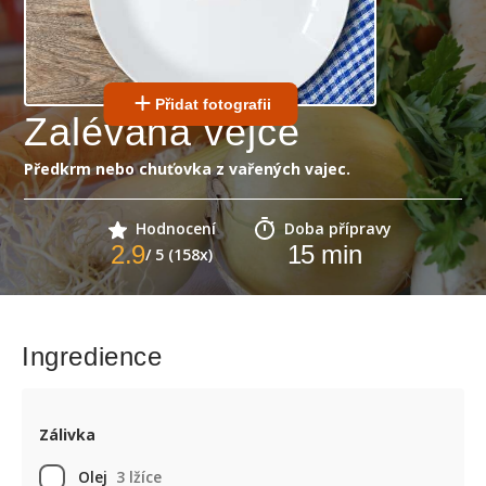
Přidat fotografii
Zalévaná vejce
Předkrm nebo chuťovka z vařených vajec.
Hodnocení
Doba přípravy
2.9
15
min
/ 5 (158x)
Ingredience
Zálivka
Olej
3 lžíce