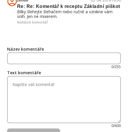
05. 04. 2014 19:30
Re: Re: Komentář k receptu Základní piškot
Bílky šlehejte šlehačem nebo ručně a vznikne vám
sníh. Jen ne mixerem.
Nahlásit komentář
Název komentáře
0/255
Text komentáře
0/600