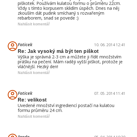
piškotek. Používám kulatou formu o průměru 22cm.
Vždy s tímto korpusem sklidím úspěch. Dnes na něj
zkouším dát pudink smíchaný s rozvařeným
rebarborem, snad se povede :)
Nahlásit komentář
Foticek
10. 06. 2014 12:41
Re: Jak vysoký má být ten piškot
Výška je správná 2-3 cm a můžete ji řídit množstvím
prášku na pečení. Mám raději vyšší piškot, protože je
vláčnější. Hezký den!
Nahlásit komentář
Foticek
07. 05. 2014 11:41
Re: velikost
Uvedené množství ingrediencí postačí na kulatou
formu průměru 24 cm.
Nahlásit komentář
žanda