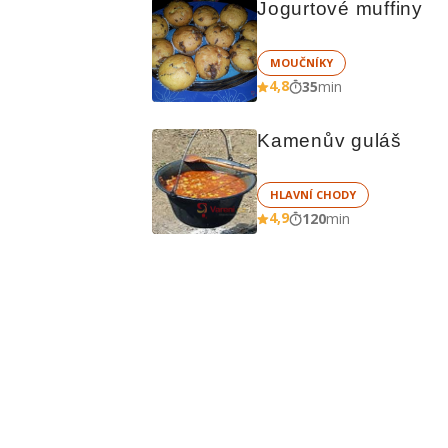
Jogurtové muffiny
MOUČNÍKY
4,8
35
min
Kamenův guláš
HLAVNÍ CHODY
4,9
120
min