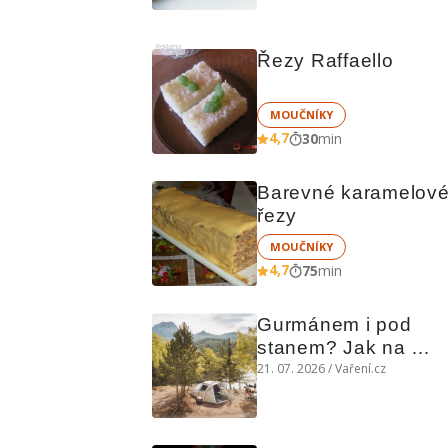
i studený
Reklama
Řezy Raffaello
MOUČNÍKY
4,7
30
min
Barevné karamelové
řezy
MOUČNÍKY
4,7
75
min
Gurmánem i pod 
stanem? Jak na 
polní kuchyni a na 
21. 07. 2026 / Vaření.cz
čem vařit