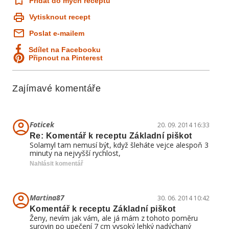
Přidat do mých receptů
Vytisknout recept
Poslat e-mailem
Sdílet na Facebooku
Připnout na Pinterest
Zajímavé komentáře
Foticek
20. 09. 2014 16:33
Re: Komentář k receptu Základní piškot
Solamyl tam nemusí být, když šleháte vejce alespoň 3
minuty na nejvyšší rychlost,
Nahlásit komentář
Martina87
30. 06. 2014 10:42
Komentář k receptu Základní piškot
Ženy, nevím jak vám, ale já mám z tohoto poměru
surovin po upečení 7 cm vysoký lehký nadýchaný