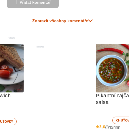
Přidat komentář
Zobrazit všechny komentáře
Reklama
Reklama
wich
Pikantní rajča
salsa
CHUŤO
UŤOVKY
3,0
15
min