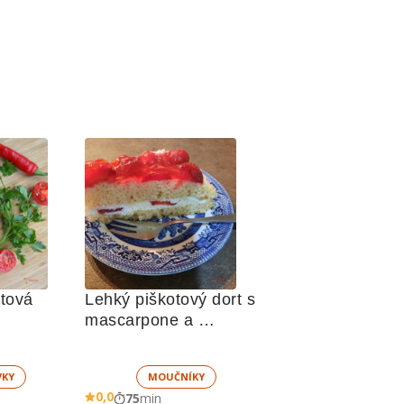
tová 
Lehký piškotový dort s 
mascarpone a 
jahodami
VKY
MOUČNÍKY
0,0
75
min