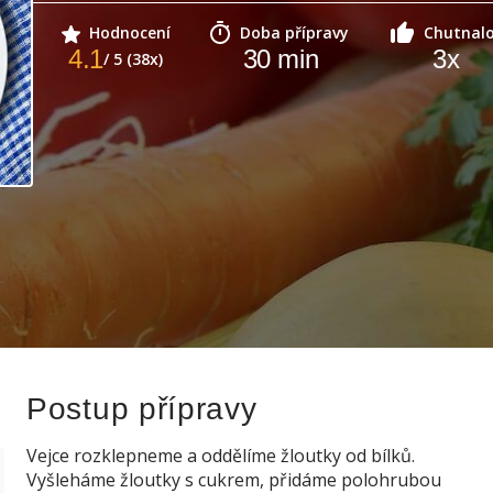
Hodnocení
Doba přípravy
Chutnal
4.1
30
min
3
x
/ 5 (38x)
Postup přípravy
Vejce rozklepneme a oddělíme žloutky od bílků.
Vyšleháme žloutky s cukrem, přidáme polohrubou