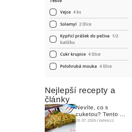
Těsto
Vejce
4 ks
Solamyl
2 lžíce
Kypřicí prášek do pečiva
1/2
balíčku
Cukr krupice
4 lžíce
Polohrubá mouka
4 lžíce
Nejlepší recepty a
články
Nevíte, co s 
cuketou? Tento 
levný slaný koláč 
20. 07. 2026 / Vaření.cz
chutná božsky teplý 