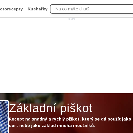
Na co máte chuť?
otorecepty
Kuchařky
Reklama
Základní piškot
Recept na snadný a rychlý piškot, který se dá použít jako
dort nebo jako základ mnoha moučníků.