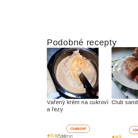
Podobné recepty
Vařený krém na cukroví 
Club sand
a řezy 
CUKROVÍ
CH
5,0
30
min
4,5