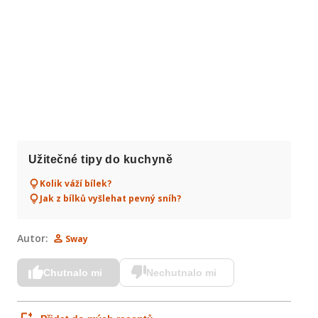
 
Užitečné tipy do kuchyně
Kolik váží bílek?
Jak z bílků vyšlehat pevný sníh?
Autor:
Sway
Chutnalo mi
Nechutnalo mi