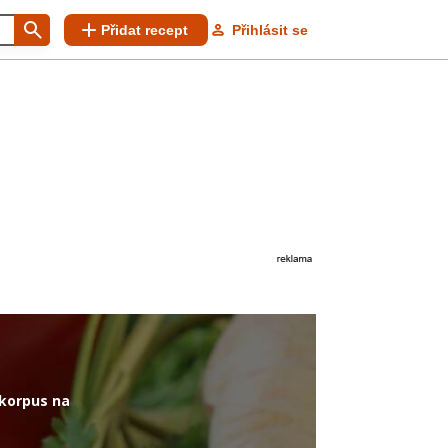
Přidat recept
Přihlásit se
 korpus na