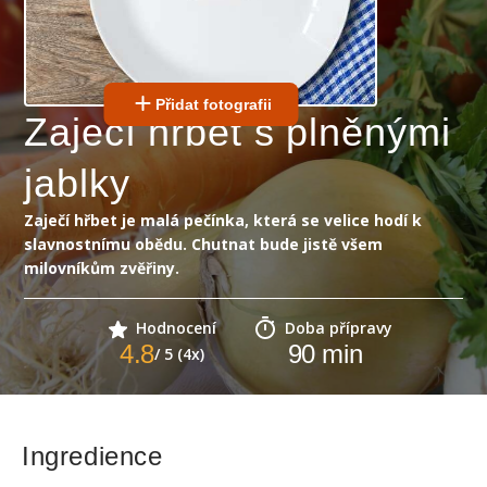
Přidat fotografii
Zaječí hřbet s plněnými
jablky
Zaječí hřbet je malá pečínka, která se velice hodí k
slavnostnímu obědu. Chutnat bude jistě všem
milovníkům zvěřiny.
Hodnocení
Doba přípravy
4.8
90
min
/ 5 (4x)
Ingredience