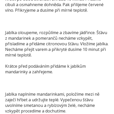
cibuli a osmahneme dohněda. Pak přilijeme červené
víno. Přikryjeme a dusíme při mírné teplotě.
Jablka oloupeme, rozpůlíme a zbavíme jádřince. Šťávu
z mandarinek a pomerančů necháme vzkypět,
přisladíme a přidáme citronovou šťávu. Vložíme jablka.
Necháme přejít varem a přikryté dusíme 10 minut při
mírné teplotě.
Krátce před podáváním přidáme k jablkům
mandarinky a zahřejeme.
Jablka naplníme mandarinkami, položíme mezi ně
zaječí hřbet a udržujte teplé. Vypečenou šťávu
uvolníme smetanou a rybízovým želé, necháme
vzkypět procedíme a dochutíme.