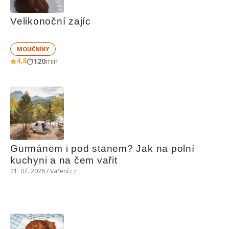
Velikonoční zajíc
MOUČNÍKY
4,8
120
min
Gurmánem i pod stanem? Jak na polní 
kuchyni a na čem vařit
21. 07. 2026 / Vaření.cz