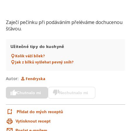
Zaječí pečínku při podáváním přeléváme dochucenou
šťávou.
Užitečné tipy do kuchyně
Kolik váží bílek?
Jak z bílků vyšlehat pevný sníh?
Autor:
Fendryska
Chutnalo mi
Nechutnalo mi
Přidat do mých receptů
Vytisknout recept
Poslat e-mailem