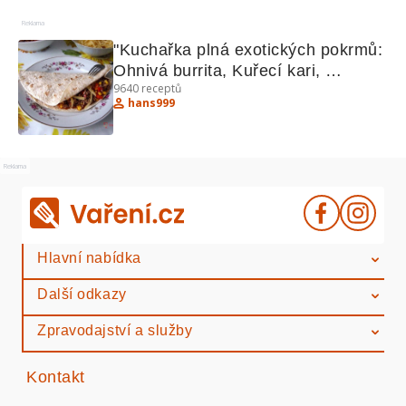
Reklama
"Kuchařka plná exotických pokrmů: 
Ohnivá burrita, Kuřecí kari, 
9640
receptů
Hradečtí votroci"
hans999
Reklama
Hlavní nabídka
Další odkazy
Zpravodajství a služby
Kontakt