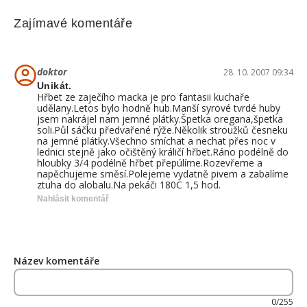
Zajímavé komentáře
doktor
28. 10. 2007 09:34
Unikát.
Hřbet ze zaječího macka je pro fantasii kuchaře
udělany.Letos bylo hodně hub.Manší syrové tvrdé huby
jsem nakrájel nam jemné plátky.Špetka oregana,špetka
soli.Půl sáčku předvařené rýže.Několik stroužků česneku
na jemné plátky.Všechno smíchat a nechat přes noc v
lednici stejně jako očištěný králičí hřbet.Ráno podélně do
hloubky 3/4 podélně hřbet přepúlíme.Rozevřeme a
napěchujeme směsí.Polejeme vydatně pivem a zabalíme
ztuha do alobalu.Na pekáči 180C 1,5 hod.
Nahlásit komentář
Název komentáře
0/255