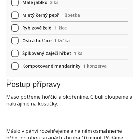
Malé jablko
3 ks
Mletý černý pepř
1 špetka
Rybízové želé
1 lžíce
Ostrá hořčice
1 lžička
Špikovaný zaječí hřbet
1 ks
Kompotované mandarinky
1 konzerva
Reklama
Postup přípravy
Maso potřeme hořčicí a okořeníme. Cibuli oloupeme a
nakrájíme na kostičky.
Máslo v pánvi rozehřejeme a na něm osmahneme
hřbet po obou stranách zhruba 10 minut. Přidáme