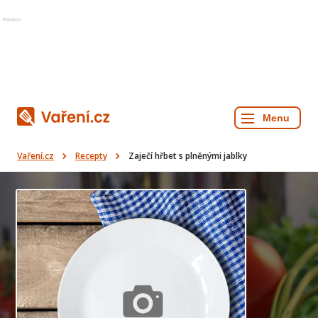
Reklama
Vaření.cz
Recepty
Zaječí hřbet s plněnými jablky