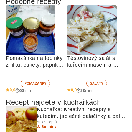
Podobné recepty
Pomazánka na topinky 
Těstovinový salát s 
z lilku, cukety, paprik, 
kuřecím masem a 
sušených rajčat a 
zeleninou 
žampionů
POMAZÁNKY
SALÁTY
0,0
0,0
60
min
30
min
Recept najdete v kuchařkách
Kuchařka: Kreativní recepty s 
kuřecím, jablečné palačinky a další 
813
receptů
lahůdky
Bonniny