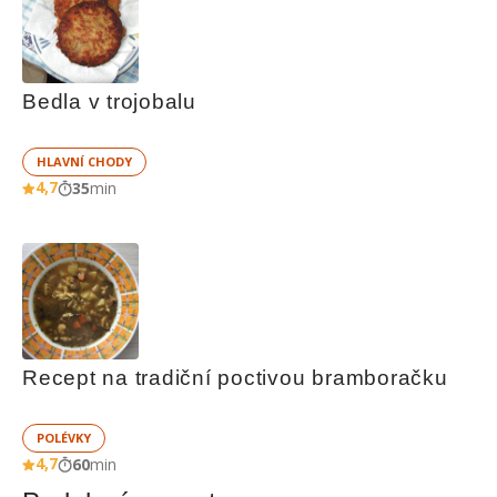
Bedla v trojobalu
HLAVNÍ CHODY
4,7
35
min
Recept na tradiční poctivou bramboračku
POLÉVKY
4,7
60
min