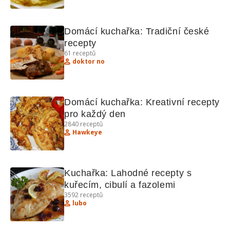
Domácí kuchařka: Tradiční české 
recepty
61
receptů
doktor no
Domácí kuchařka: Kreativní recepty 
pro každý den
2840
receptů
Hawkeye
Kuchařka: Lahodné recepty s 
kuřecím, cibulí a fazolemi
3592
receptů
lubo