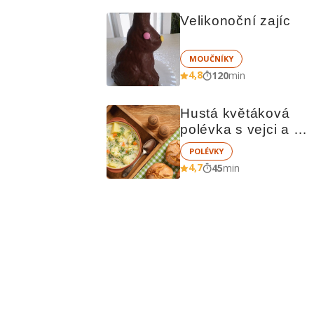
Velikonoční zajíc
MOUČNÍKY
4,8
120
min
Hustá květáková 
polévka s vejci a 
brambory
POLÉVKY
4,7
45
min