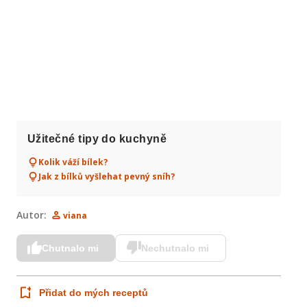
Užitečné tipy do kuchyně
Kolik váží bílek?
Jak z bílků vyšlehat pevný sníh?
Autor:
viana
Chutnalo mi
Nechutnalo mi
Přidat do mých receptů