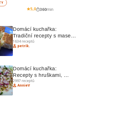
TY
5,0
360
min
Domácí kuchařka: 
Tradiční recepty s masem 
1634
receptů
a ovocem
petrik.
Domácí kuchařka: 
Recepty s hruškami, 
2997
receptů
fazolemi a jablky
AnnieV