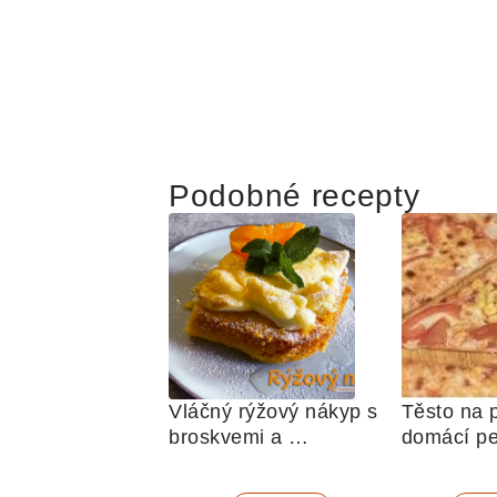
Podobné recepty
Vláčný rýžový nákyp s 
Těsto na p
broskvemi a 
domácí p
nadýchaným sněhem