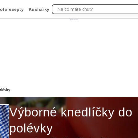
Na co máte chuť?
otorecepty
Kuchařky
Reklama
olévky
Výborné knedlíčky do
polévky