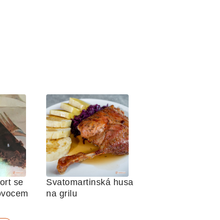
rt se 
Svatomartinská husa 
 ovocem
na grilu