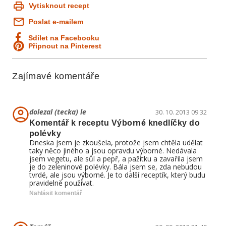
Vytisknout recept
Poslat e-mailem
Sdílet na Facebooku
Připnout na Pinterest
Zajímavé komentáře
dolezal (tecka) le
30. 10. 2013 09:32
Komentář k receptu Výborné knedlíčky do
polévky
Dneska jsem je zkoušela, protože jsem chtěla udělat
taky něco jiného a jsou opravdu výborné. Nedávala
jsem vegetu, ale sůl a pepř, a pažitku a zavařila jsem
je do zeleninové polévky. Bála jsem se, zda nebudou
tvrdé, ale jsou výborné. Je to další receptík, který budu
pravidelně používat.
Nahlásit komentář