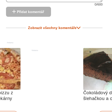
0/600
Přidat komentář
Zobrazit všechny komentáře
Reklama
Reklama
izzu z 
Čokoládový do
ekárny
šlehačkou a