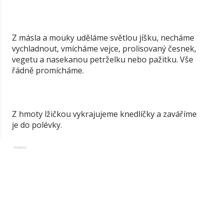
Z másla a mouky uděláme světlou jíšku, necháme
vychladnout, vmícháme vejce, prolisovaný česnek,
vegetu a nasekanou petrželku nebo pažitku. Vše
řádně promícháme.
Z hmoty lžičkou vykrajujeme knedlíčky a zaváříme
je do polévky.
Reklama