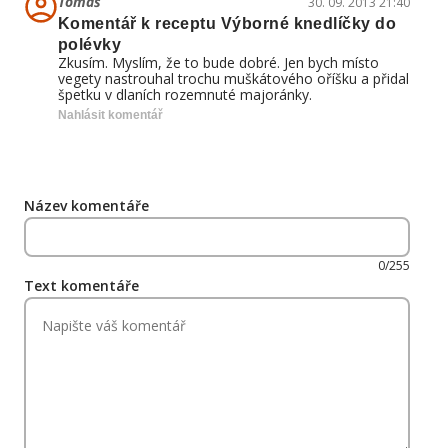
Tomáš
30. 09. 2013 21:40
Komentář k receptu Výborné knedlíčky do
polévky
Zkusím. Myslím, že to bude dobré. Jen bych místo
vegety nastrouhal trochu muškátového oříšku a přidal
špetku v dlaních rozemnuté majoránky.
Nahlásit komentář
Název komentáře
0/255
Text komentáře