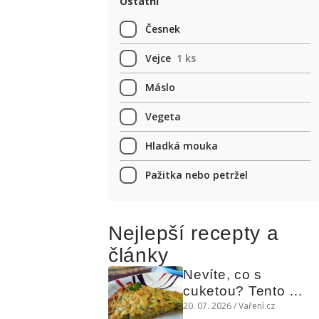
Ostatní
Česnek
Vejce
1 ks
Máslo
Vegeta
Hladká mouka
Pažitka nebo petržel
Nejlepší recepty a
články
Nevíte, co s 
cuketou? Tento 
levný slaný koláč 
20. 07. 2026 / Vaření.cz