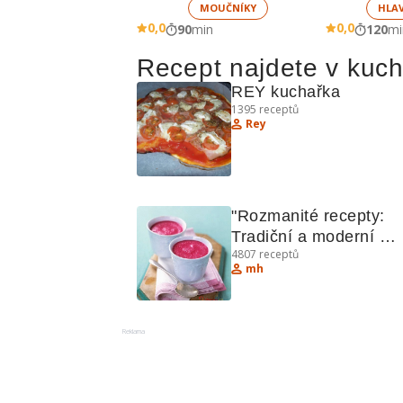
MOUČNÍKY
HLA
0,0
0,0
90
min
120
mi
Recept najdete v kuc
REY kuchařka
1395
receptů
Rey
"Rozmanité recepty: 
Tradiční a moderní 
4807
receptů
pokrmy"
mh
Reklama