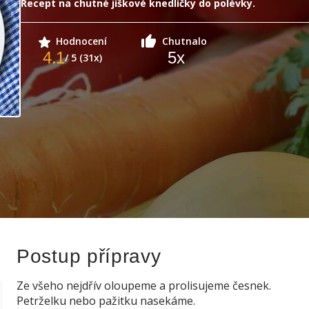
Recept na chutné jíškové knedlíčky do polévky.
Hodnocení
Chutnalo
4.1
5
x
/ 5 (31x)
Postup přípravy
Ze všeho nejdřív oloupeme a prolisujeme česnek.
Petrželku nebo pažitku nasekáme.