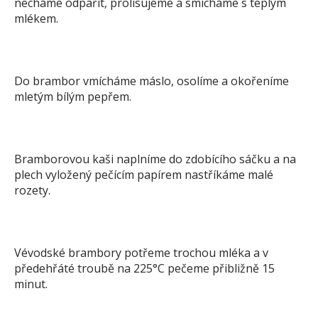
necháme odpařit, prolisujeme a smícháme s teplým
mlékem.
Do brambor vmícháme máslo, osolíme a okořeníme
mletým bílým pepřem.
Bramborovou kaši naplníme do zdobícího sáčku a na
plech vyložený pečícím papírem nastříkáme malé
rozety.
Vévodské brambory potřeme trochou mléka a v
předehřáté troubě na 225°C pečeme přibližně 15
minut.