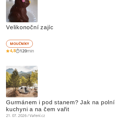
Velikonoční zajíc
MOUČNÍKY
4,8
120
min
Gurmánem i pod stanem? Jak na polní 
kuchyni a na čem vařit
21. 07. 2026 / Vaření.cz