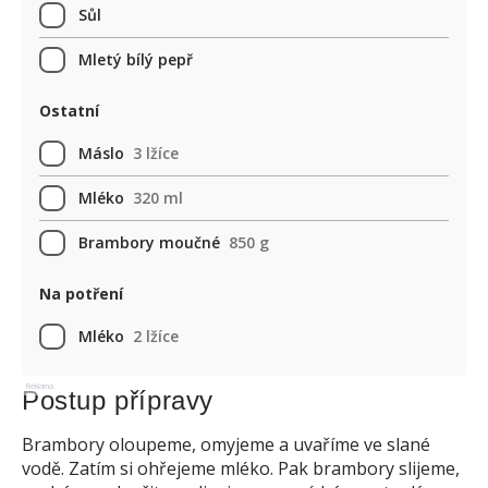
Sůl
Mletý bílý pepř
Ostatní
Máslo
3 lžíce
Mléko
320 ml
Brambory moučné
850 g
Na potření
Mléko
2 lžíce
Reklama
Postup přípravy
Brambory oloupeme, omyjeme a uvaříme ve slané
vodě. Zatím si ohřejeme mléko. Pak brambory slijeme,