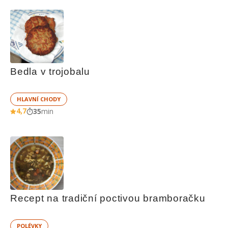
Bedla v trojobalu
HLAVNÍ CHODY
4,7
35
min
Recept na tradiční poctivou bramboračku
POLÉVKY