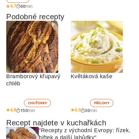
4,7
60
min
Podobné recepty
Bramborový křupavý 
Květáková kaše
chléb
CHUŤOVKY
PŘÍLOHY
4,8
0,0
150
min
30
min
Recept najdete v kuchařkách
"Recepty z východní Evropy: řízek, 
biftek a další lahůdky"