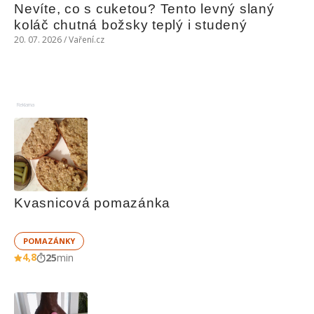
Nevíte, co s cuketou? Tento levný slaný 
koláč chutná božsky teplý i studený
20. 07. 2026 / Vaření.cz
Reklama
Kvasnicová pomazánka
POMAZÁNKY
4,8
25
min