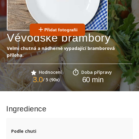
Přidat fotografii
Vévodské brambory
Velmi chutná a nádherně vypadající bramborová
příloha.
Hodnocení
Doba přípravy
3.0
60
min
/ 5 (90x)
Ingredience
Podle chuti