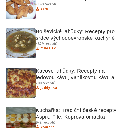
4180
receptů
sam
Bolševické lahůdky: Recepty pro 
srdce východoevropské kuchyně
4879
receptů
miloslav
Kávové lahůdky: Recepty na 
ledovou kávu, vanilkovou kávu a 
200
receptů
další!
juddynka
Kuchařka: Tradiční české recepty - 
Aspik, Filé, Koprová omáčka
948
receptů
komerel