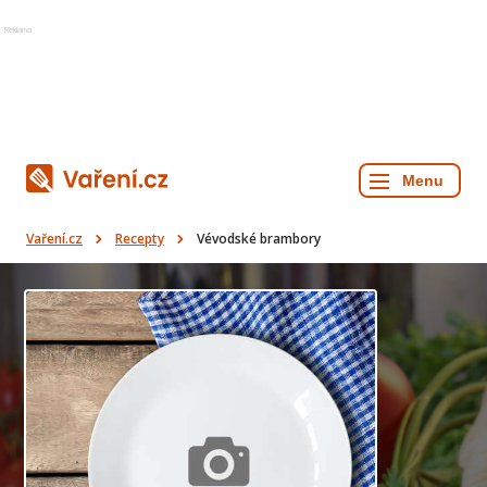
Reklama
Vaření.cz
Recepty
Vévodské brambory