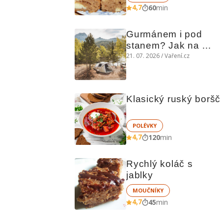
4,7
60
min
Gurmánem i pod 
stanem? Jak na 
polní kuchyni a na 
21. 07. 2026 / Vaření.cz
čem vařit
Klasický ruský borš
POLÉVKY
4,7
120
min
Rychlý koláč s 
jablky
MOUČNÍKY
4,7
45
min