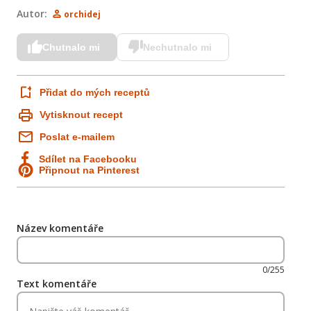
Autor:
orchidej
Chutnalo mi
Nechutnalo mi
Přidat do mých receptů
Vytisknout recept
Poslat e-mailem
č
Sdílet na Facebooku
Připnout na Pinterest
Název komentáře
0/255
Text komentáře