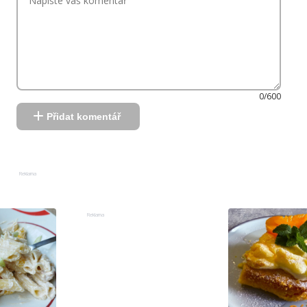
0/600
Přidat komentář
Reklama
Reklama