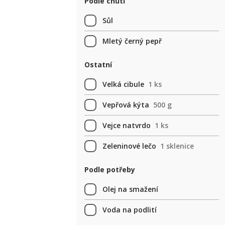
Podle chuti
Sůl
Mletý černý pepř
Ostatní
Velká cibule
1 ks
Vepřová kýta
500 g
Vejce natvrdo
1 ks
Zeleninové lečo
1 sklenice
Podle potřeby
Olej na smažení
Voda na podlití