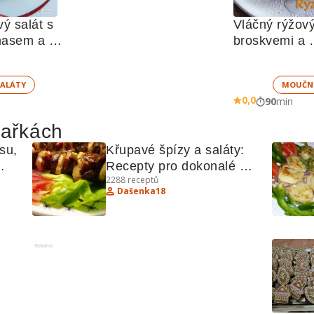
ý salát s 
Vláčný rýžový
asem a 
broskvemi a 
u 
nadýchaným
ALÁTY
MOUČN
0,0
90
min
hařkách
su, 
Křupavé špízy a saláty: 
Recepty pro dokonalé 
2288
receptů
grilování a osvěžující 
Dašenka18
saláty
Reklama