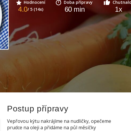
Hodnocení
Doba přípravy
Chutnal
4.0
60
min
1
x
/ 5 (14x)
Postup přípravy
Vepřovou kýtu nakrájíme na nudličky, opečeme
prudce na oleji a přidáme na půl měsíčky