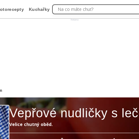
Na co máte chuť?
otorecepty
Kuchařky
Reklama
em
Vepřové nudličky s le
Velice chutný oběd.