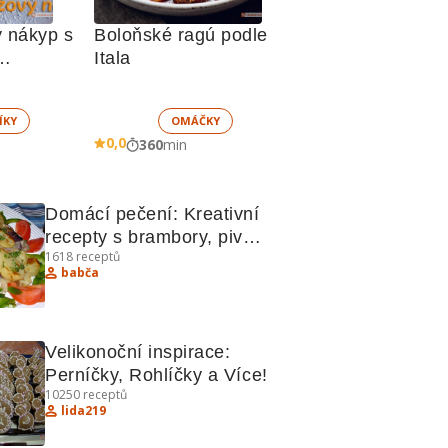
 nákyp s 
Boloňské ragú podle 
Itala
 sněhem
ÍKY
OMÁČKY
0,0
360
min
Domácí pečení: Kreativní 
recepty s brambory, pivem 
1618
receptů
a kuřecími játry
babča
Velikonoční inspirace: 
Perníčky, Rohlíčky a Více!
10250
receptů
lida219