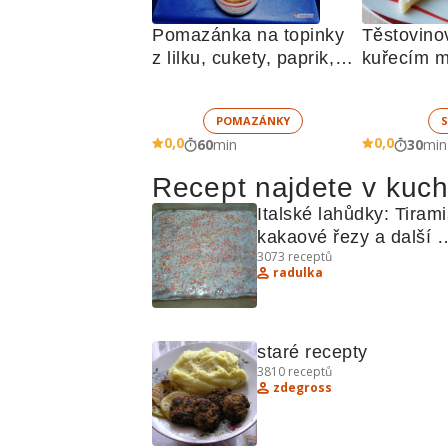
Pomazánka na topinky 
Těstovinov
z lilku, cukety, paprik, 
kuřecím m
sušených rajčat a 
zelenino
žampionů
POMAZÁNKY
S
0,0
0,0
60
min
30
min
Recept najdete v kuc
Italské lahůdky: Tirami
kakaové řezy a další 
3073
receptů
recepty
radulka
staré recepty
3810
receptů
zdegross