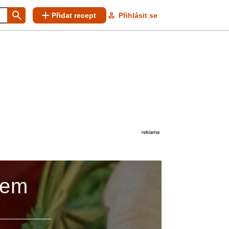
Přidat recept
Přihlásit se
čem