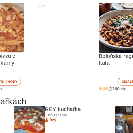
Reklama
izzu z 
Boloňské ragú
ekárny
Itala
VNÍ CHODY
OMÁČ
0,0
n
360
min
hařkách
REY kuchařka
1395
receptů
Rey