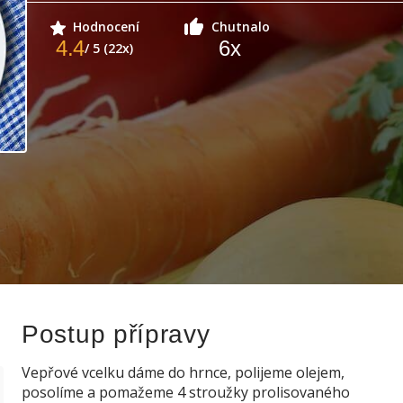
Hodnocení
Chutnalo
4.4
6
x
/ 5 (22x)
Postup přípravy
Vepřové vcelku dáme do hrnce, polijeme olejem,
posolíme a pomažeme 4 stroužky prolisovaného