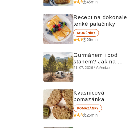
4,9
45
min
Recept na dokonale 
tenké palačinky
MOUČNÍKY
4,9
20
min
Gurmánem i pod 
stanem? Jak na 
polní kuchyni a na 
21. 07. 2026 / Vaření.cz
čem vařit
Kvasnicová 
pomazánka
POMAZÁNKY
4,8
25
min