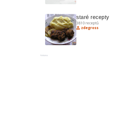
staré recepty
3810
receptů
zdegross
Reklama