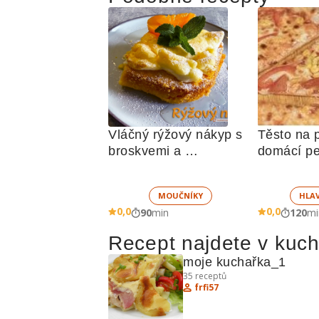
Vláčný rýžový nákyp s 
Těsto na p
broskvemi a 
domácí p
nadýchaným sněhem
MOUČNÍKY
HLA
0,0
0,0
90
min
120
mi
Recept najdete v kuc
moje kuchařka_1
35
receptů
frfi57