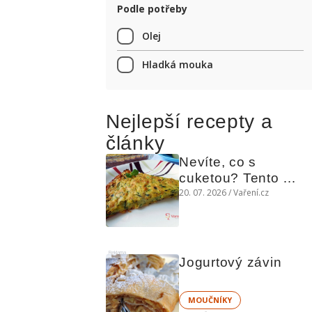
Podle potřeby
Olej
Hladká mouka
Nejlepší recepty a
články
Nevíte, co s 
cuketou? Tento 
levný slaný koláč 
20. 07. 2026 / Vaření.cz
chutná božsky teplý 
i studený
Reklama
Jogurtový závin
MOUČNÍKY