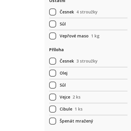
Ostatní
Česnek
4 stroužky
Sůl
Vepřové maso
1 kg
Příloha
Česnek
3 stroužky
Olej
Sůl
Vejce
2 ks
Cibule
1 ks
Špenát mražený