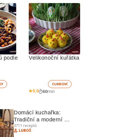
 podle 
Velikonoční kuřátka
KY
CUKROVÍ
0,0
60
min
Domácí kuchařka: 
Tradiční a moderní 
3711
receptů
recepty pro každou 
LUBOŠ
příležitost