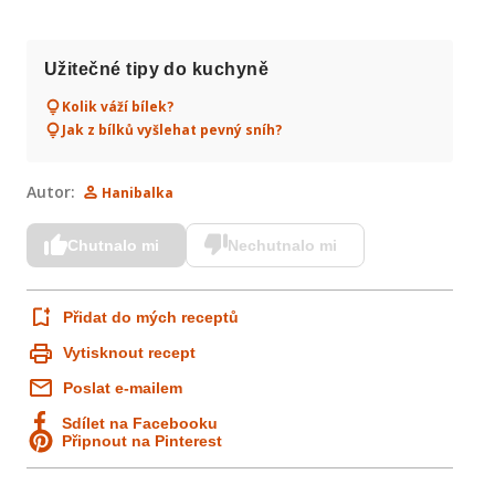
Užitečné tipy do kuchyně
Kolik váží bílek?
Jak z bílků vyšlehat pevný sníh?
Autor:
Hanibalka
Chutnalo mi
Nechutnalo mi
Přidat do mých receptů
Vytisknout recept
Poslat e-mailem
Sdílet na Facebooku
Připnout na Pinterest