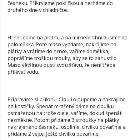
česneku. Přikryjeme pokličkou a necháme do
druhého dne v chladničce.
Hrnec dáme na plotnu a na mírném ohni dusíme do
poloměkka. Poté maso vyndáme, nakrájíme na
plátky a vrátíme do hrnce, vaříme doměkka,
poprášíme troškou mouky, aby se to zahustilo.
Maso většinou pustí svou šťávu, že není třeba
přilévat vodu.
Připravíme si přílohu. Cibuli oloupeme a nakrájíme
na kostičky. Špenát mražený dáme na cibulku
osmaženou na troše oleje, vaříme, dokud špenát
nezměkne. Potom přidáme 3 stroužky na plátky
nakrájeného česneku, osolíme, chvilku povaříme a
přidáme 2 vejce. Ještě chvilku povaříme.