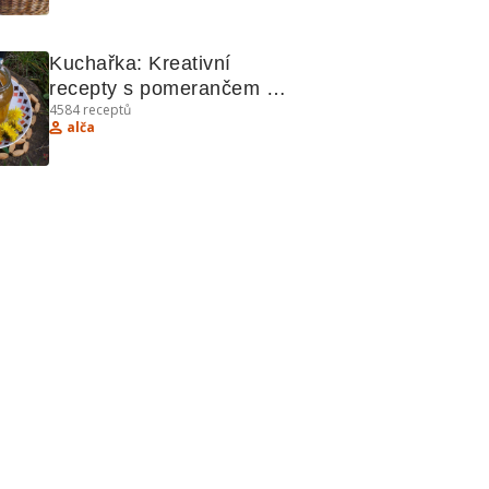
Kuchařka: Kreativní 
recepty s pomerančem a 
4584
receptů
zeleninou
alča