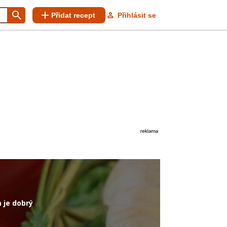
Přidat recept
Přihlásit se
 je dobrý