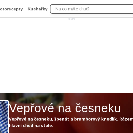
Na co máte chuť?
otorecepty
Kuchařky
Reklama
Vepřové na česneku
Vepřové na česneku, špenát a bramborový knedlík. Rázem
hlavní chod na stole.