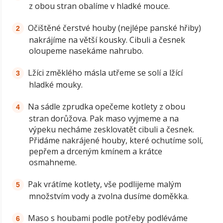
z obou stran obalíme v hladké mouce.
Očištěné čerstvé houby (nejlépe panské hřiby)
nakrájíme na větší kousky. Cibuli a česnek
oloupeme nasekáme nahrubo.
Lžíci změklého másla utřeme se solí a lžící
hladké mouky.
Na sádle zprudka opečeme kotlety z obou
stran dorůžova. Pak maso vyjmeme a na
výpeku necháme zesklovatět cibuli a česnek.
Přidáme nakrájené houby, které ochutíme solí,
pepřem a drceným kmínem a krátce
osmahneme.
Pak vrátíme kotlety, vše podlijeme malým
množstvím vody a zvolna dusíme doměkka.
Maso s houbami podle potřeby podléváme