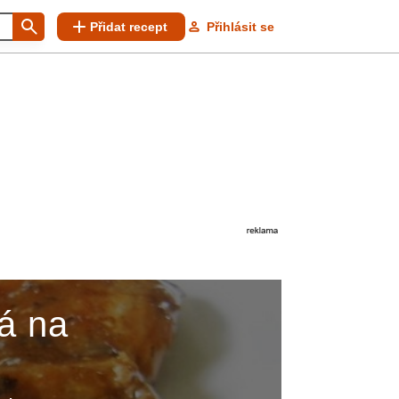
Přidat recept
Přihlásit se
á na