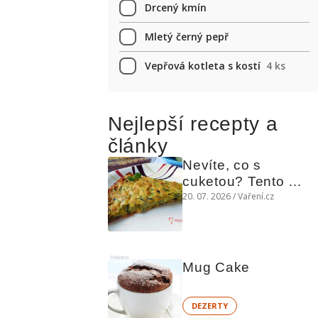
Drcený kmín
Mletý černý pepř
Vepřová kotleta s kostí
4 ks
Nejlepší recepty a
články
Nevíte, co s 
cuketou? Tento 
levný slaný koláč 
20. 07. 2026 / Vaření.cz
chutná božsky teplý 
i studený
Reklama
Mug Cake
DEZERTY