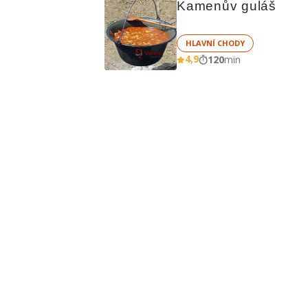
Kamenův guláš
HLAVNÍ CHODY
4,9
120
min