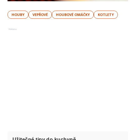
HOUBY
VEPŘOVÉ
HOUBOVÉ OMÁČKY
KOTLETY
Reklama
Užitečné tipy do kuchyně