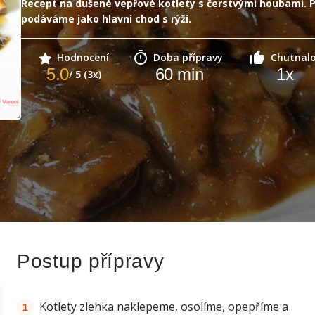
Recept na dušené vepřové kotlety s čerstvými houbami.
podáváme jako hlavní chod s rýží.
Hodnocení
Doba přípravy
Chutnal
5.0
60
min
1
x
/ 5 (3x)
Postup přípravy
Kotlety zlehka naklepeme, osolíme, opepříme a