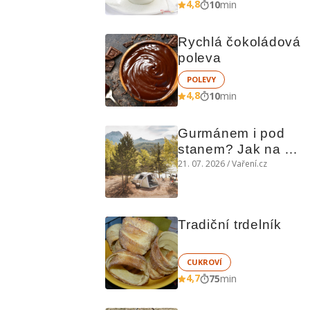
4,8
10
min
Rychlá čokoládová 
poleva
POLEVY
4,8
10
min
Gurmánem i pod 
stanem? Jak na 
polní kuchyni a na 
21. 07. 2026 / Vaření.cz
čem vařit
Tradiční trdelník
CUKROVÍ
4,7
75
min