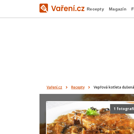
Recepty
Magazín
F
Vaření.cz
Recepty
Vepřová kotleta dušen
1 fotograf