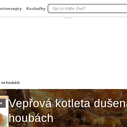
Na co máte chuť?
otorecepty
Kuchařky
Reklama
á na houbách
Vepřová kotleta dušen
ie
houbách