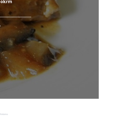
 Pokrm
o
Reklama