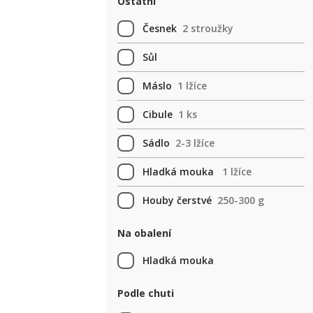
Ostatní
Česnek
2 stroužky
Sůl
Máslo
1 lžíce
Cibule
1 ks
Sádlo
2-3 lžíce
Hladká mouka
1 lžíce
Houby čerstvé
250-300 g
Na obalení
Hladká mouka
Podle chuti