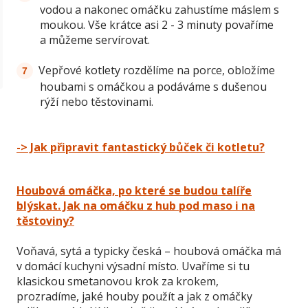
vodou a nakonec omáčku zahustíme máslem s
moukou. Vše krátce asi 2 - 3 minuty povaříme
a můžeme servírovat.
Vepřové kotlety rozdělíme na porce, obložíme
houbami s omáčkou a podáváme s dušenou
rýží nebo těstovinami.
-> Jak připravit fantastický bůček či kotletu?
Houbová omáčka, po které se budou talíře
blýskat. Jak na omáčku z hub pod maso i na
těstoviny?
Voňavá, sytá a typicky česká – houbová omáčka má
v domácí kuchyni výsadní místo. Uvaříme si tu
klasickou smetanovou krok za krokem,
prozradíme, jaké houby použít a jak z omáčky